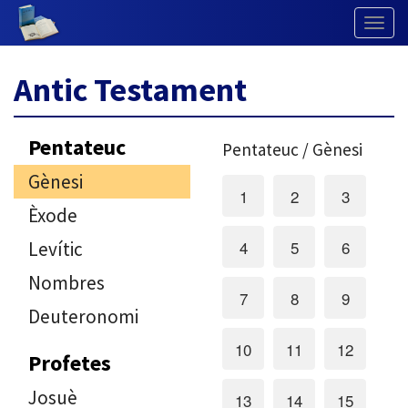
Togg
Navig
Antic Testament
Pentateuc
Pentateuc / Gènesi
Gènesi
1
2
3
Èxode
4
5
6
Levític
Nombres
7
8
9
Deuteronomi
10
11
12
Profetes
Josuè
13
14
15