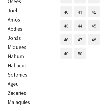
Osees
Joel
40
41
42
Amós
43
44
45
Abdies
Jonàs
46
47
48
Miquees
49
50
Nahum
Habacuc
Sofonies
Ageu
Zacaries
Malaquies