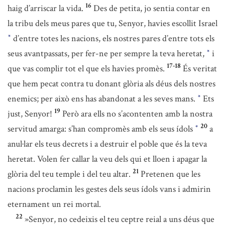
16
haig d’arriscar la vida.
Des de petita, jo sentia contar en
la tribu dels meus pares que tu, Senyor, havies escollit Israel
d’entre totes les nacions, els nostres pares d’entre tots els
*
seus avantpassats, per fer-ne per sempre la teva heretat,
i
*
17-18
que vas complir tot el que els havies promès.
És veritat
que hem pecat contra tu donant glòria als déus dels nostres
enemics; per això ens has abandonat a les seves mans.
Ets
*
19
just, Senyor!
Però ara ells no s’acontenten amb la nostra
20
servitud amarga: s’han compromès amb els seus ídols
a
*
anul·lar els teus decrets i a destruir el poble que és la teva
heretat. Volen fer callar la veu dels qui et lloen i apagar la
21
glòria del teu temple i del teu altar.
Pretenen que les
nacions proclamin les gestes dels seus ídols vans i admirin
eternament un rei mortal.
22
»Senyor, no cedeixis el teu ceptre reial a uns déus que