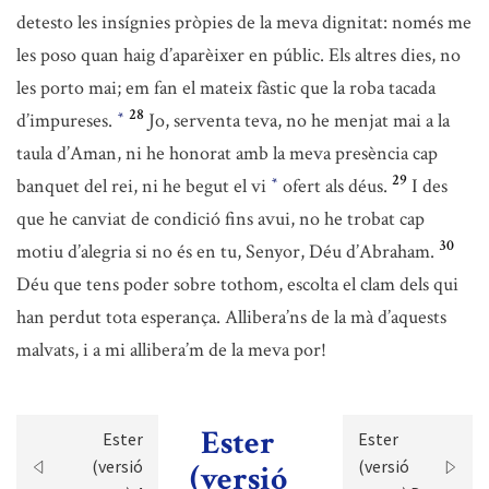
detesto les insígnies pròpies de la meva dignitat: només me
les poso quan haig d’aparèixer en públic. Els altres dies, no
les porto mai; em fan el mateix fàstic que la roba tacada
28
d’impureses.
Jo, serventa teva, no he menjat mai a la
*
taula d’Aman, ni he honorat amb la meva presència cap
29
banquet del rei, ni he begut el vi
ofert als déus.
I des
*
que he canviat de condició fins avui, no he trobat cap
30
motiu d’alegria si no és en tu, Senyor, Déu d’Abraham.
Déu que tens poder sobre tothom, escolta el clam dels qui
han perdut tota esperança. Allibera’ns de la mà d’aquests
malvats, i a mi allibera’m de la meva por!
Ester
Ester
Ester
(versió
(versió
(versió