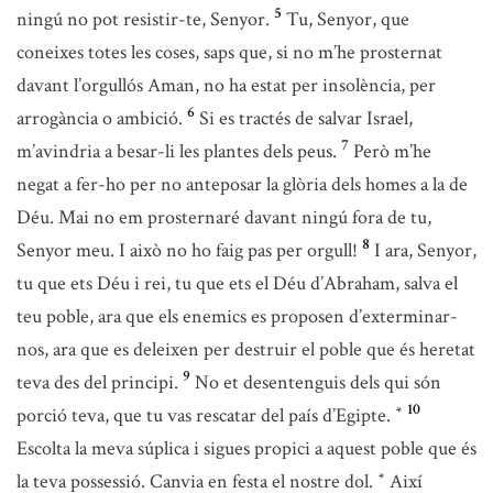
5
ningú no pot resistir-te, Senyor.
Tu, Senyor, que
coneixes totes les coses, saps que, si no m’he prosternat
davant l’orgullós Aman, no ha estat per insolència, per
6
arrogància o ambició.
Si es tractés de salvar Israel,
7
m’avindria a besar-li les plantes dels peus.
Però m’he
negat a fer-ho per no anteposar la glòria dels homes a la de
Déu. Mai no em prosternaré davant ningú fora de tu,
8
Senyor meu. I això no ho faig pas per orgull!
I ara, Senyor,
tu que ets Déu i rei, tu que ets el Déu d’Abraham, salva el
teu poble, ara que els enemics es proposen d’exterminar-
nos, ara que es deleixen per destruir el poble que és heretat
9
teva des del principi.
No et desentenguis dels qui són
10
porció teva, que tu vas rescatar del país d’Egipte.
*
Escolta la meva súplica i sigues propici a aquest poble que és
la teva possessió. Canvia en festa el nostre dol.
Així
*