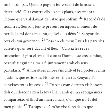
no ho són pas. Que no puguin fer escarni de la nostra
destrucció. Gira contra ells els seus plans, escarmenta
23
l’home que va al davant de l’atac que sofrim.
Recorda’t de
nosaltres, Senyor; fes-te present en aquest moment de
perill, i a mi dona’m coratge, Rei dels déus
i Senyor de
*
24
tots els qui governen.
Posa en els meus llavis les paraules
adients quan seré davant el lleó.
Canvia les seves
*
intencions i gira el seu odi contra l’home que ens combat,
perquè tingui una mala fi juntament amb els seus
25
partidaris.
A nosaltres allibera’ns amb el teu poder, i a mi
ajuda’m, que estic sola. Només et tinc a tu, Senyor. Tu
26
coneixes totes les coses.
Tu saps com detesto els honors
dels qui desconeixen la teva Llei i amb quina repugnància
comparteixo el llit d’un incircumcís, d’un que no és del
27
meu poble.
Tu saps a què m’he vist forçada, jo que