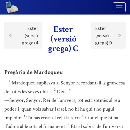
Togg
Navig
Ester
Ester
Ester
(versió
(versió
(versió
grega) 4
grega) D
grega) C
Pregària de Mardoqueu
1
Mardoqueu suplicava al Senyor recordant-li la grandesa
2
de totes les seves obres.
Deia:
*
—Senyor, Senyor, Rei de l’univers, tot està sotmès al teu
poder i, quan vols salvar Israel, no hi ha qui t’ho pugui
3
impedir.
Tu has creat el cel i la terra
i tot el que hi ha
*
4
d’admirable sota el firmament.
Ets el sobirà de l’univers i