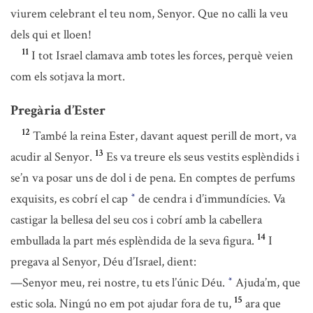
viurem celebrant el teu nom, Senyor. Que no calli la veu
dels qui et lloen!
11
I tot Israel clamava amb totes les forces, perquè veien
com els sotjava la mort.
Pregària d’Ester
12
També la reina Ester, davant aquest perill de mort, va
13
acudir al Senyor.
Es va treure els seus vestits esplèndids i
se’n va posar uns de dol i de pena. En comptes de perfums
exquisits, es cobrí el cap
de cendra i d’immundícies. Va
*
castigar la bellesa del seu cos i cobrí amb la cabellera
14
embullada la part més esplèndida de la seva figura.
I
pregava al Senyor, Déu d’Israel, dient:
—Senyor meu, rei nostre, tu ets l’únic Déu.
Ajuda’m, que
*
15
estic sola. Ningú no em pot ajudar fora de tu,
ara que