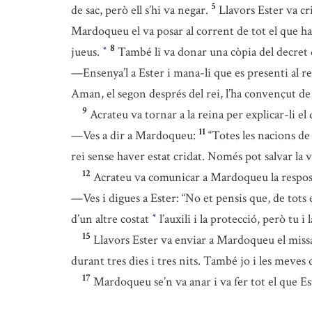
5
de sac, però ell s’hi va negar.
Llavors Ester va c
Mardoqueu el va posar al corrent de tot el que hav
8
jueus.
També li va donar una còpia del decret 
*
—Ensenya’l a Ester i mana-li que es presenti al re
Aman, el segon després del rei, l’ha convençut de 
9
Acrateu va tornar a la reina per explicar-li e
11
—Ves a dir a Mardoqueu:
“Totes les nacions de
rei sense haver estat cridat. Només pot salvar la vi
12
Acrateu va comunicar a Mardoqueu la respost
—Ves i digues a Ester: “No et pensis que, de tots el
d’un altre costat
l’auxili i la protecció, però tu 
*
15
Llavors Ester va enviar a Mardoqueu el miss
durant tres dies i tres nits. També jo i les meves
17
Mardoqueu se’n va anar i va fer tot el que Es