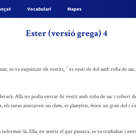
ançat
Vocabulari
Mapes
Ester (versió grega) 4
at, es va esquinçar els vestits,
es vestí de dol amb roba de sac, 
*
 deturà. Allà no podia entrar-hi vestit amb roba de sac i cobert d
, els jueus aixecaven un clam, es planyien, feien un gran dol i s’aj
 informar-la. Ella, en sentir el que passava, es va trasbalsar i e