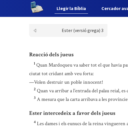
Llegir la Bíblia
Cercador av
Ester (versió grega) 3
Reacció dels jueus
1
Quan Mardoqueu va saber tot el que havia pass
ciutat tot cridant amb veu forta:
—Volen destruir un poble innocent!
2
Quan va arribar a l’entrada del palau reial, es
3
A mesura que la carta arribava a les províncies
Ester intercedeix a favor dels jueus
4
Les dames i els eunucs de la reina vingueren a