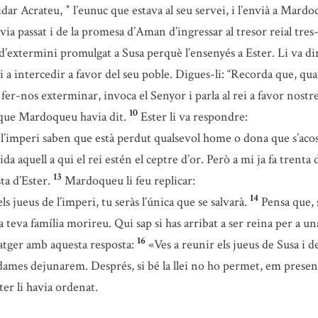
ridar Acrateu,
l’eunuc que estava al seu servei, i l’envià a Mard
*
ia passat i de la promesa d’Aman d’ingressar al tresor reial tres
d’extermini promulgat a Susa perquè l’ensenyés a Ester. Li va di
i a intercedir a favor del seu poble. Digues-li: “Recorda que, qu
fer-nos exterminar, invoca el Senyor i parla al rei a favor nostre
10
l que Mardoqueu havia dit.
Ester li va respondre:
 l’imperi saben que està perdut qualsevol home o dona que s’acosti
da aquell a qui el rei estén el ceptre d’or. Però a mi ja fa trenta 
13
a d’Ester.
Mardoqueu li feu replicar:
14
s jueus de l’imperi, tu seràs l’única que se salvarà.
Pensa que, s
i la teva família morireu. Qui sap si has arribat a ser reina per a 
16
atger amb aquesta resposta:
«Ves a reunir els jueus de Susa i 
 dames dejunarem. Després, si bé la llei no ho permet, em presen
ter li havia ordenat.