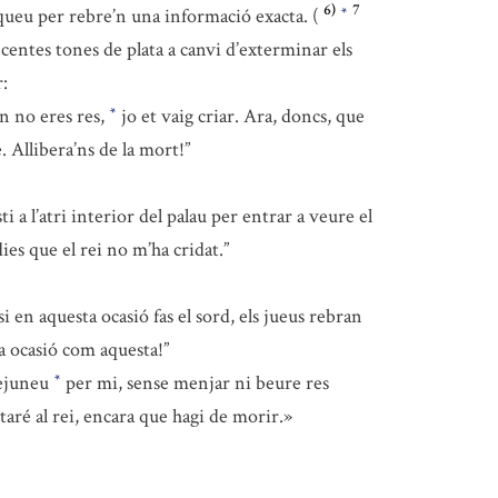
6)
7
oqueu per rebre’n una informació exacta. (
*
-centes tones de plata a canvi d’exterminar els
r:
an no eres res,
jo et vaig criar. Ara, doncs, que
*
. Allibera’ns de la mort!”
 a l’atri interior del palau per entrar a veure el
dies que el rei no m’ha cridat.”
i en aquesta ocasió fas el sord, els jueus rebran
una ocasió com aquesta!”
dejuneu
per mi, sense menjar ni beure res
*
taré al rei, encara que hagi de morir.»