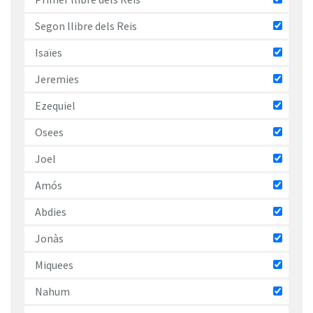
Segon llibre dels Reis
Isaïes
Jeremies
Ezequiel
Osees
Joel
Amós
Abdies
Jonàs
Miquees
Nahum