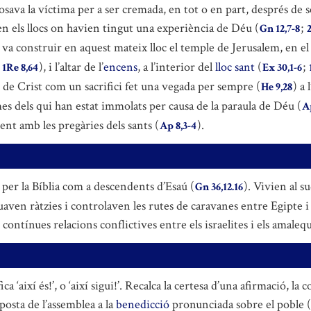
 posava la víctima per a ser cremada, en tot o en part, després d
s en els llocs on havien tingut una experiència de Déu (
;
Gn 12,7-8
ó va construir en aquest mateix lloc el temple de Jerusalem, en el qu
;
), i l’altar de l’
encens
, a l’interior del
lloc sant
(
;
1Re 8,64
Ex 30,1-6
 de Crist com un sacrifici fet una vegada per sempre (
) a 
He 9,28
nimes dels qui han estat immolats per causa de la paraula de Déu (
A
nt amb les pregàries dels sants (
).
Ap 8,3-4
 per la Bíblia com a descendents d’Esaú (
). Vivien al s
Gn 36,12.16
uaven ràtzies i controlaven les rutes de caravanes entre Egipte i A
contínues relacions conflictives entre els israelites i els amalequ
a ‘així és!’, o ‘així sigui!’. Recalca la certesa d’una afirmació, 
posta de l’assemblea a la
benedicció
pronunciada sobre el poble (