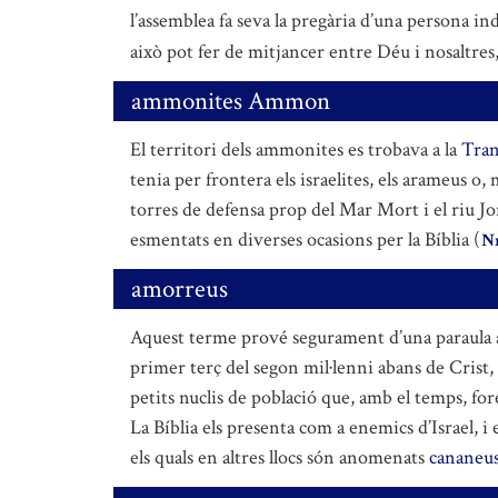
l’assemblea fa seva la pregària d’una persona ind
això pot fer de mitjancer entre Déu i nosaltres
ammonites Ammon
El territori dels ammonites es trobava a la
Tran
tenia per frontera els israelites, els arameus o, m
torres de defensa prop del Mar Mort i el riu J
esmentats en diverses ocasions per la Bíblia (
Nm
amorreus
Aquest terme prové segurament d’una paraula ac
primer terç del segon mil·lenni abans de Crist,
petits nuclis de població que, amb el temps, for
La Bíblia els presenta com a enemics d’Israel, 
els quals en altres llocs són anomenats
cananeu