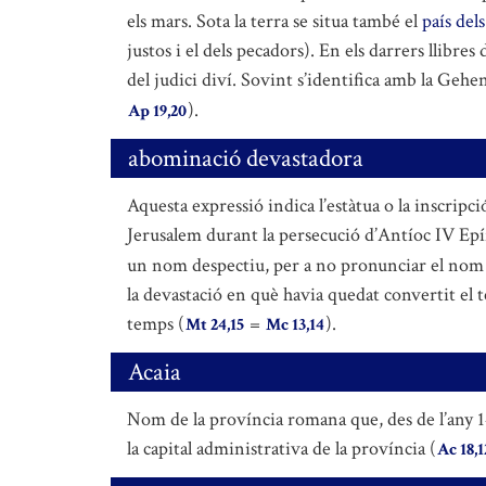
els mars. Sota la terra se situa també el
país del
justos i el dels pecadors). En els darrers llibre
del judici diví. Sovint s’identifica amb la Gehen
).
Ap 19,20
abominació devastadora
Aquesta expressió indica l’estàtua o la inscripció
Jerusalem durant la persecució d’Antíoc IV Epí
un nom despectiu, per a no pronunciar el nom de
la devastació en què havia quedat convertit el t
temps (
=
).
Mt 24,15
Mc 13,14
Acaia
Nom de la província romana que, des de l’any 14
la capital administrativa de la província (
Ac 18,1