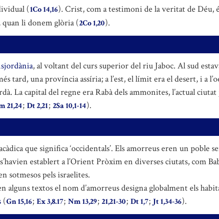
ividual (
). Crist, com a testimoni de la veritat de Déu, 
1Co 14,16
, quan li donem glòria (
).
2Co 1,20
sjordània
, al voltant del curs superior del riu Jaboc. Al sud est
és tard, una província assíria; a l’est, el límit era el desert, i a 
ordà. La capital del regne era Rabà dels ammonites, l’actual ciu
;
;
).
 21,24
Dt 2,21
2Sa 10,1-14
àdica que significa ‘occidentals’. Els amorreus eren un poble se
 s’havien establert a l’Orient Pròxim en diverses ciutats, com B
en sotmesos pels israelites.
i en alguns textos el nom d’amorreus designa globalment els habit
s
(
;
;
;
;
;
).
Gn 15,16
Ex 3,8.17
Nm 13,29
21,21-30
Dt 1,7
Jt 1,34-36