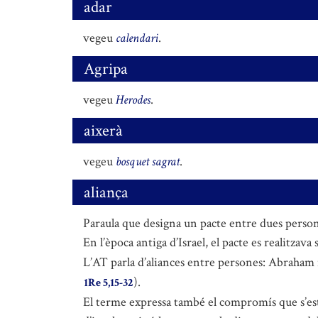
adar
vegeu
calendari
.
Agripa
vegeu
Herodes
.
aixerà
vegeu
bosquet sagrat
.
aliança
Paraula que designa un pacte entre dues persone
En l’època antiga d’Israel, el pacte es realitzav
L’AT parla d’aliances entre persones: Abraham 
).
1Re 5,15-32
El terme expressa també el compromís que s’esta