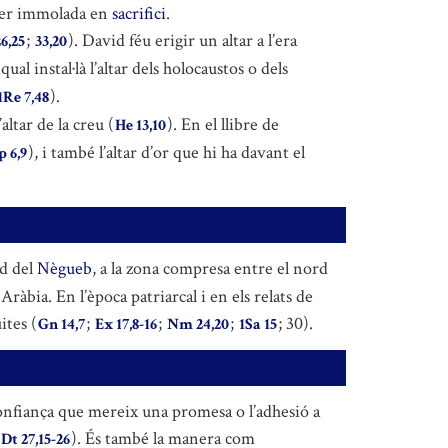
e ser immolada en
sacrifici
.
;
). David féu erigir un altar a l’era
26,25
33,20
al instal·là l’altar dels holocaustos o dels
).
1Re 7,48
l’altar de la creu (
). En el llibre de
He 13,10
), i també l’altar d’or que hi ha davant el
p 6,9
ud del
Nègueb
, a la zona compresa entre el nord
ràbia. En l’època patriarcal i en els relats de
ites (
;
;
;
; 30).
Gn 14,7
Ex 17,8-16
Nm 24,20
1Sa 15
la confiança que mereix una promesa o l’adhesió a
). És també la manera com
Dt 27,15-26