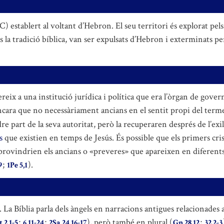
 establert al voltant d’Hebron. El seu territori és explorat pels 
s la tradició bíblica, van ser expulsats d’Hebron i exterminats pe
fereix a una institució jurídica i política que era l’òrgan de gover
ncara que no necessàriament ancians en el sentit propi del terme
 part de la seva autoritat, però la recuperaren després de l’exil
s
que existien en temps de Jesús. És possible que els primers cris
í provindrien els ancians o «preveres» que apareixen en diferents
;
).
9
1Pe 5,1
r’. La Bíblia parla dels àngels en narracions antigues relacionade
;
;
), però també en plural (
;
t 2,1-5
6,11-24
2Sa 24,16-17
Gn 28,12
32,2-3