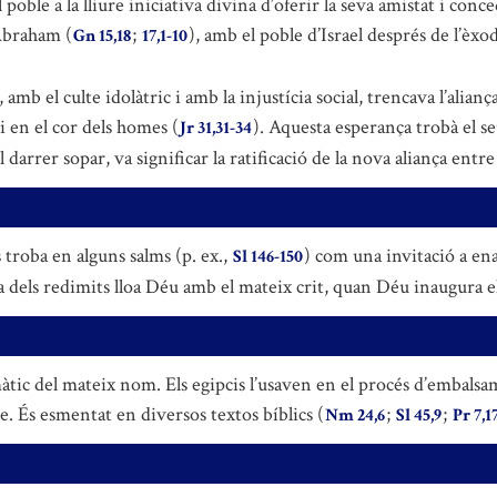
 poble a la lliure iniciativa divina d’oferir la seva amistat i conc
Abraham (
;
), amb el poble d’Israel després de l’èxo
Gn 15,18
17,1-10
 amb el culte idolàtric i amb la injustícia social, trencava l’ali
ei en el cor dels homes (
). Aquesta esperança trobà el s
Jr 31,31-34
darrer sopar, va significar la ratificació de la nova aliança entr
 troba en alguns salms (p. ex.,
) com una invitació a ena
Sl 146-150
lea dels redimits lloa Déu amb el mateix crit, quan Déu inaugura e
màtic del mateix nom. Els egipcis l’usaven en el procés d’embals
 És esmentat en diversos textos bíblics (
;
;
Nm 24,6
Sl 45,9
Pr 7,1