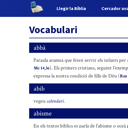
Llegir la Bíblia
Cercador av
Vocabulari
abbà
Paraula aramea que feien servir els infants per a
). Els primers cristians, seguint l’exe
Mc 14,36
expressa la nostra condició de fills de Déu (
Rm 
abib
vegeu
calendari
.
abisme
En els textos bíblics es parla de l’abisme o oceà