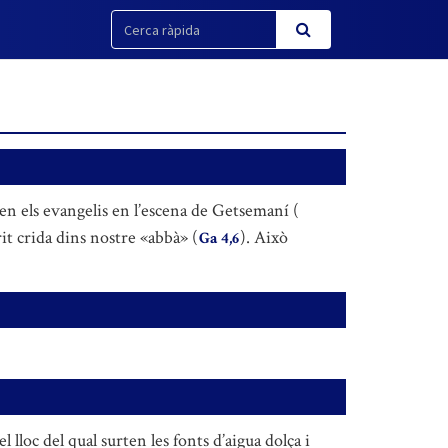
llen els evangelis en l’escena de Getsemaní (
it crida dins nostre «abbà» (
). Això
Ga 4,6
 lloc del qual surten les fonts d’aigua dolça i