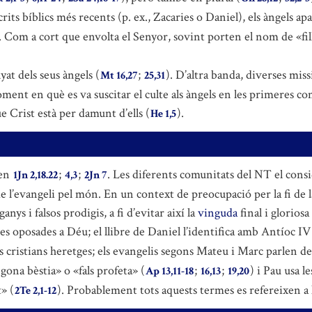
crits bíblics més recents (p. ex., Zacaries o Daniel), els àngels 
 Com a cort que envolta el Senyor, sovint porten el nom de «fill
at dels seus àngels (
;
). D’altra banda, diverses mis
Mt 16,27
25,31
oment en què es va suscitar el culte als àngels en les primeres com
ue Crist està per damunt d’ells (
).
He 1,5
 en
;
;
. Les diferents comunitats del NT el consi
1Jn 2,18.22
4,3
2Jn 7
 de l’evangeli pel món. En un context de preocupació per la fi de 
anys i falsos prodigis, a fi d’evitar així la
vinguda
final i gloriosa
s oposades a Déu; el llibre de Daniel l’identifica amb Antíoc IV
ls cristians heretges; els evangelis segons Mateu i Marc parlen d
egona bèstia» o «fals profeta» (
;
;
) i Pau usa l
Ap 13,11-18
16,13
19,20
» (
). Probablement tots aquests termes es refereixen a l
2Te 2,1-12