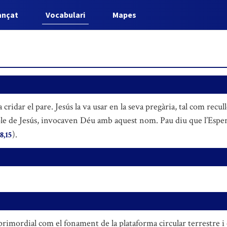
ançat
Vocabulari
Mapes
 cridar el pare. Jesús la va usar en la seva pregària, tal com recu
mple de Jesús, invocaven Déu amb aquest nom. Pau diu que l’Esper
).
8,15
 primordial com el fonament de la plataforma circular terrestre i el