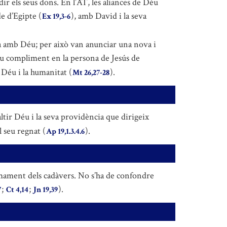
edir els seus dons. En l’AT, les aliances de Déu
de d’Egipte (
), amb David i la seva
Ex 19,3-6
ança amb Déu; per això van anunciar una nova i
eu compliment en la persona de Jesús de
e Déu i la humanitat (
).
Mt 26,27-28
ltir Déu i la seva providència que dirigeix
l seu regnat (
).
Ap 19,1.3.4.6
amament dels cadàvers. No s’ha de confondre
;
;
).
7
Ct 4,14
Jn 19,39