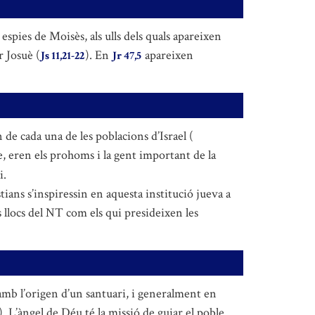
espies de Moisès, als ulls dels quals apareixen
r Josuè (
). En
apareixen
Js 11,21-22
Jr 47,5
n de cada una de les poblacions d’Israel (
, eren els prohoms i la gent important de la
i.
tians s’inspiressin en aquesta institució jueva a
 llocs del NT com els qui presideixen les
s amb l’origen d’un santuari, i generalment en
). L’àngel de Déu té la missió de guiar el poble