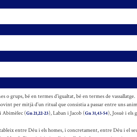
s o grups, bé en termes d’igualtat, bé en termes de vassallatge.
a sovint per mitjà d’un ritual que consistia a passar entre uns anim
i Abimèlec (
), Laban i Jacob (
), Josuè i els
Gn 21,22-23
Gn 31,43-54
bleix entre Déu i els homes, i concretament, entre Déu i el seu 