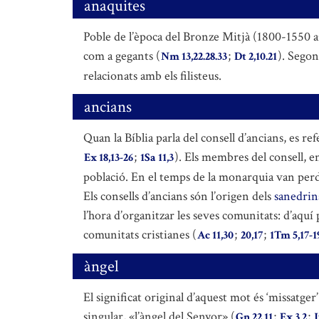
anaquites
Poble de l’època del Bronze Mitjà (1800-1550 aC)
com a gegants (
;
). Segon
Nm 13,22.28.33
Dt 2,10.21
relacionats amb els filisteus.
ancians
Quan la Bíblia parla del consell d’ancians, es re
;
). Els membres del consell, e
Ex 18,13-26
1Sa 11,3
població. En el temps de la monarquia van perdre
Els consells d’ancians són l’origen dels
sanedrin
l’hora d’organitzar les seves comunitats: d’aqu
comunitats cristianes (
;
;
Ac 11,30
20,17
1Tm 5,17-1
àngel
El significat original d’aquest mot és ‘missatge
singular, «l’àngel del Senyor» (
;
;
Gn 22,11
Ex 3,2
J