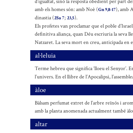
d’igualtat, sinó la resposta obedient per part del
amb els homes són: amb Noè (
), amb 
Gn 9,8-17
dinastia (
;
).
2Sa 7
23,5
Els profetes van proclamar que el poble d’Israel,
definitiva aliança, quan Déu escriuria la seva ll
Natzaret. La seva mort en creu, anticipada en el 
al·leluia
Terme hebreu que significa ‘lloeu el Senyor’. Es
l’univers. En el llibre de l’Apocalipsi, l’assemb
àloe
Bàlsam perfumat extret de l’arbre reïnós i aro
amb la planta anomenada actualment també àloe.
altar