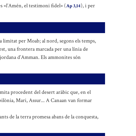
és «l’Amén, el testimoni fidel» (
), i per
Ap 3,14
ava limitat per Moab; al nord, segons els temps,
l’oest, una frontera marcada per una línia de
tat jordana d’Amman. Els ammonites són
mita procedent del desert aràbic que, en el
abilònia, Mari, Assur... A Canaan van formar
ants de la terra promesa abans de la conquesta,