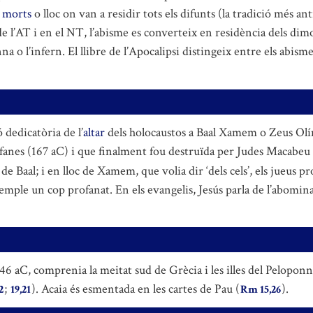
s morts
o lloc on van a residir tots els difunts (la tradició més ant
s de l’AT i en el NT, l’abisme es converteix en residència dels dimo
na o l’infern. El llibre de l’Apocalipsi distingeix entre els abisme
 dedicatòria de l’
altar
dels holocaustos a Baal Xamem o Zeus Olím
fanes (167 aC) i que finalment fou destruïda per Judes Macabeu 
 Baal; i en lloc de Xamem, que volia dir ‘dels cels’, els jueus
emple un cop profanat. En els evangelis, Jesús parla de l’abominaci
6 aC, comprenia la meitat sud de Grècia i les illes del Peloponn
;
). Acaia és esmentada en les cartes de Pau (
).
2
19,21
Rm 15,26