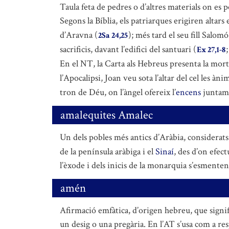
Taula feta de pedres o d’altres materials on es
Segons la Bíblia, els patriarques erigiren altar
d’Aravna (
); més tard el seu fill Salom
2Sa 24,25
sacrificis, davant l’edifici del santuari (
Ex 27,1-8
En el NT, la Carta als Hebreus presenta la mort
l’Apocalipsi, Joan veu sota l’altar del cel les à
tron de Déu, on l’àngel ofereix l’
encens
juntame
amalequites Amalec
Un dels pobles més antics d’Aràbia, considerats
de la península aràbiga i el
Sinaí
, des d’on efect
l’èxode i dels inicis de la monarquia s’esmenten 
amén
Afirmació emfàtica, d’origen hebreu, que signific
un desig o una pregària. En l’AT s’usa com a res