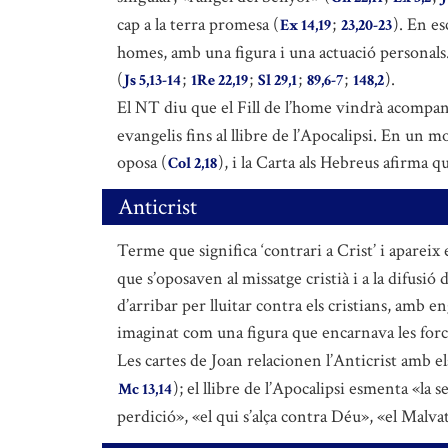
cap a la terra promesa (
;
). En es
Ex 14,19
23,20-23
homes, amb una figura i una actuació personals.
(
;
;
;
;
).
Js 5,13-14
1Re 22,19
Sl 29,1
89,6-7
148,2
El NT diu que el Fill de l’home vindrà acompany
evangelis fins al llibre de l’Apocalipsi. En un m
oposa (
), i la Carta als Hebreus afirma q
Col 2,18
Anticrist
Terme que significa ‘contrari a Crist’ i apareix
que s’oposaven al missatge cristià i a la difusió
d’arribar per lluitar contra els cristians, amb eng
imaginat com una figura que encarnava les force
Les cartes de Joan relacionen l’Anticrist amb e
); el llibre de l’Apocalipsi esmenta «la s
Mc 13,14
perdició», «el qui s’alça contra Déu», «el Malvat