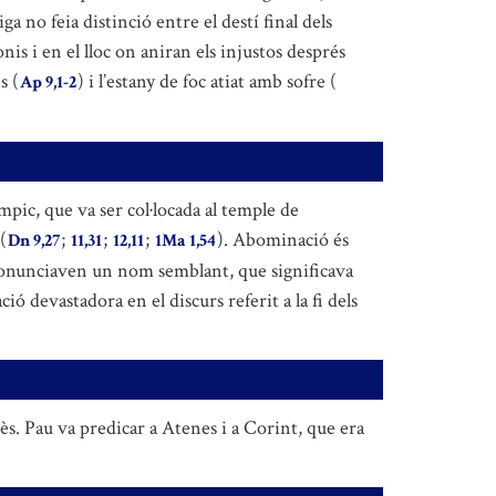
iga no feia distinció entre el destí final dels
nis i en el lloc on aniran els injustos després
s (
) i l’estany de foc atiat amb sofre (
Ap 9,1-2
pic, que va ser col·locada al temple de
(
;
;
;
). Abominació és
Dn 9,27
11,31
12,11
1Ma 1,54
 pronunciaven un nom semblant, que significava
ó devastadora en el discurs referit a la fi dels
ès. Pau va predicar a Atenes i a Corint, que era