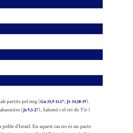
als partits pel mig (
;
).
Gn 15,9-11.17
Jr 34,18-19
 gabaonites (
), Salomó i el rei de Tir (
Js 9,3-27
poble d’Israel. En aquest cas no és un pacte