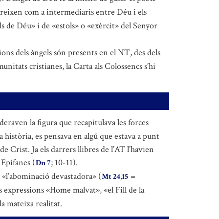
apareixen com a intermediaris entre Déu i els
s de Déu» i de «estols» o «exèrcit» del Senyor
sions dels àngels són presents en el NT, des dels
unitats cristianes, la Carta als Colossencs s’hi
deraven la figura que recapitulava les forces
la història, es pensava en algú que estava a punt
 de Crist. Ja els darrers llibres de l’AT l’havien
 Epífanes (
; 10-11).
Dn 7
e «l’abominació devastadora» (
=
Mt 24,15
es expressions «Home malvat», «el Fill de la
a mateixa realitat.