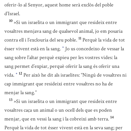
oferir-lo al Senyor, aquest home serà exclòs del poble
d’Israel.
10
»Si un israelita o un immigrant que resideix entre
vosaltres menjava sang de qualsevol animal, jo em posaria
11
contra ell i l’exclouria del seu poble.
Perquè la vida de tot
ésser vivent està en la sang.
Jo us concedeixo de vessar la
*
sang sobre l’altar perquè expieu per les vostres vides: la
sang permet d’expiar, perquè oferir la sang és oferir una
12
vida.
Per això he dit als israelites: “Ningú de vosaltres ni
*
cap immigrant que resideixi entre vosaltres no ha de
menjar la sang.”
13
»Si un israelita o un immigrant que resideix entre
vosaltres caça un animal o un ocell dels que es poden
14
menjar, que en vessi la sang i la cobreixi amb terra.
Perquè la vida de tot ésser vivent està en la seva sang; per