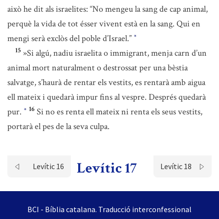
això he dit als israelites: “No mengeu la sang de cap animal,
perquè la vida de tot ésser vivent està en la sang. Qui en
mengi serà exclòs del poble d’Israel.”
*
15
»Si algú, nadiu israelita o immigrant, menja carn d’un
animal mort naturalment o destrossat per una bèstia
salvatge, s’haurà de rentar els vestits, es rentarà amb aigua
ell mateix i quedarà impur fins al vespre. Després quedarà
16
pur.
Si no es renta ell mateix ni renta els seus vestits,
*
portarà el pes de la seva culpa.
Levític 17
Levític 16
Levític 18
BCI - Bíblia catalana. Traducció interconfessional