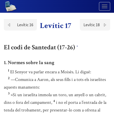
Togg
Navig
Levític 17
Levític 16
Levític 18
El codi de Santedat (17-26)
*
1. Normes sobre la sang
1
El Senyor va parlar encara a Moisès. Li digué:
2
—Comunica a Aaron, als seus fills i a tots els israelites
aquests manaments:
3
»Si un israelita immola un toro, un anyell o un cabrit,
4
dins o fora del campament,
i no el porta a l’entrada de la
tenda del trobament, per presentar-lo com a ofrena al