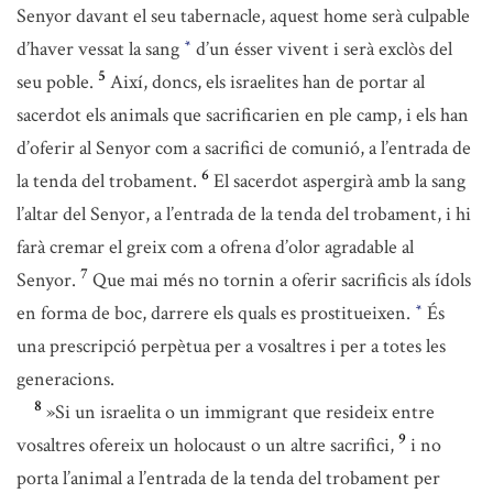
Senyor davant el seu tabernacle, aquest home serà culpable
d’haver vessat la sang
d’un ésser vivent i serà exclòs del
*
5
seu poble.
Així, doncs, els israelites han de portar al
sacerdot els animals que sacrificarien en ple camp, i els han
d’oferir al Senyor com a sacrifici de comunió, a l’entrada de
6
la tenda del trobament.
El sacerdot aspergirà amb la sang
l’altar del Senyor, a l’entrada de la tenda del trobament, i hi
farà cremar el greix com a ofrena d’olor agradable al
7
Senyor.
Que mai més no tornin a oferir sacrificis als ídols
en forma de boc, darrere els quals es prostitueixen.
És
*
una prescripció perpètua per a vosaltres i per a totes les
generacions.
8
»Si un israelita o un immigrant que resideix entre
9
vosaltres ofereix un holocaust o un altre sacrifici,
i no
porta l’animal a l’entrada de la tenda del trobament per