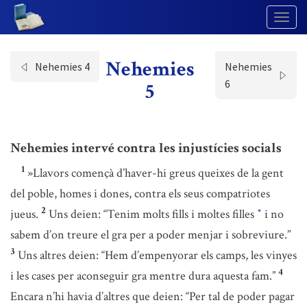
Togg
Navig
Nehemies
Nehemies 4
Nehemies
6
5
Nehemies intervé contra les injustícies socials
1
»Llavors començà d’haver-hi greus queixes de la gent
del poble, homes i dones, contra els seus compatriotes
2
jueus.
Uns deien: “Tenim molts fills i moltes filles
i no
*
sabem d’on treure el gra per a poder menjar i sobreviure.”
3
Uns altres deien: “Hem d’empenyorar els camps, les vinyes
4
i les cases per aconseguir gra mentre dura aquesta fam.”
Encara n’hi havia d’altres que deien: “Per tal de poder pagar