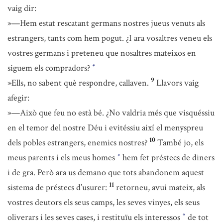
vaig dir:
»—Hem estat rescatant germans nostres jueus venuts als
estrangers, tants com hem pogut. ¿I ara vosaltres veneu els
vostres germans i preteneu que nosaltres mateixos en
siguem els compradors?
*
9
»Ells, no sabent què respondre, callaven.
Llavors vaig
afegir:
»—Això que feu no està bé. ¿No valdria més que visquéssiu
en el temor del nostre Déu i evitéssiu així el menyspreu
10
dels pobles estrangers, enemics nostres?
També jo, els
meus parents i els meus homes
hem fet préstecs de diners
*
i de gra. Però ara us demano que tots abandonem aquest
11
sistema de préstecs d’usurer:
retorneu, avui mateix, als
vostres deutors els seus camps, les seves vinyes, els seus
oliverars i les seves cases, i restituïu els interessos
de tot
*