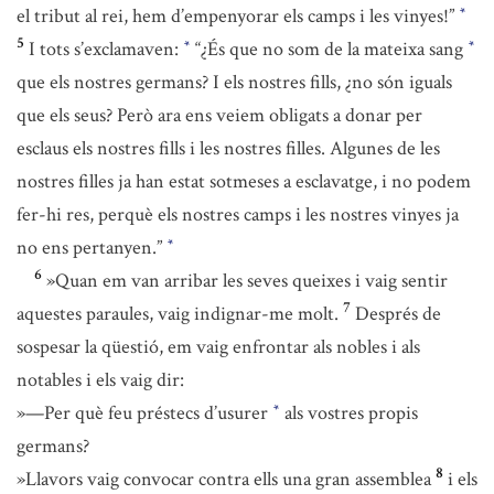
el tribut al rei, hem d’empenyorar els camps i les vinyes!”
*
5
I tots s’exclamaven:
“¿És que no som de la mateixa sang
*
*
que els nostres germans? I els nostres fills, ¿no són iguals
que els seus? Però ara ens veiem obligats a donar per
esclaus els nostres fills i les nostres filles. Algunes de les
nostres filles ja han estat sotmeses a esclavatge, i no podem
fer-hi res, perquè els nostres camps i les nostres vinyes ja
no ens pertanyen.”
*
6
»Quan em van arribar les seves queixes i vaig sentir
7
aquestes paraules, vaig indignar-me molt.
Després de
sospesar la qüestió, em vaig enfrontar als nobles i als
notables i els vaig dir:
»—Per què feu préstecs d’usurer
als vostres propis
*
germans?
8
»Llavors vaig convocar contra ells una gran assemblea
i els