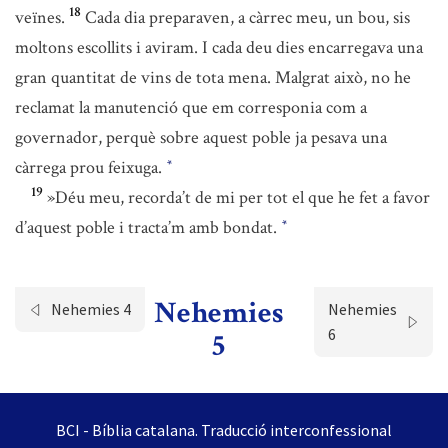
18
veïnes.
Cada dia preparaven, a càrrec meu, un bou, sis
moltons escollits i aviram. I cada deu dies encarregava una
gran quantitat de vins de tota mena. Malgrat això, no he
reclamat la manutenció que em corresponia com a
governador, perquè sobre aquest poble ja pesava una
càrrega prou feixuga.
*
19
»Déu meu, recorda’t de mi per tot el que he fet a favor
d’aquest poble i tracta’m amb bondat.
*
Nehemies
Nehemies 4
Nehemies
6
5
BCI - Bíblia catalana. Traducció interconfessional