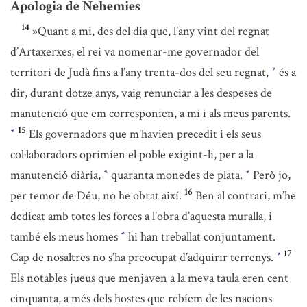
Apologia de Nehemies
14
»Quant a mi, des del dia que, l’any vint del regnat
d’Artaxerxes, el rei va nomenar-me governador del
territori de Judà fins a l’any trenta-dos del seu regnat,
és a
*
dir, durant dotze anys, vaig renunciar a les despeses de
manutenció que em corresponien, a mi i als meus parents.
15
Els governadors que m’havien precedit i els seus
*
col·laboradors oprimien el poble exigint-li, per a la
manutenció diària,
quaranta monedes de plata.
Però jo,
*
*
16
per temor de Déu, no he obrat així.
Ben al contrari, m’he
dedicat amb totes les forces a l’obra d’aquesta muralla, i
també els meus homes
hi han treballat conjuntament.
*
17
Cap de nosaltres no s’ha preocupat d’adquirir terrenys.
*
Els notables jueus que menjaven a la meva taula eren cent
cinquanta, a més dels hostes que rebíem de les nacions