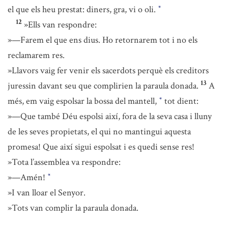
el que els heu prestat: diners, gra, vi o oli.
*
12
»Ells van respondre:
»—Farem el que ens dius. Ho retornarem tot i no els
reclamarem res.
»Llavors vaig fer venir els sacerdots perquè els creditors
13
juressin davant seu que complirien la paraula donada.
A
més, em vaig espolsar la bossa del mantell,
tot dient:
*
»—Que també Déu espolsi així, fora de la seva casa i lluny
de les seves propietats, el qui no mantingui aquesta
promesa! Que així sigui espolsat i es quedi sense res!
»Tota l’assemblea va respondre:
»—Amén!
*
»I van lloar el Senyor.
»Tots van complir la paraula donada.