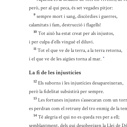
però, per al qui peca, és set vegades pitjor:
9
sempre mort i sang, discòrdies i guerres,
calamitats i fam, destrucció i flagells!
10
Tot això ha estat creat per als injustos,
i per culpa d’ells vingué el diluvi.
11
Tot el que ve de la terra, a la terra retorna,
i el que ve de les aigües torna al mar.
*
La fi de les injustícies
12
Els suborns i les injustícies desapareixeran,
però la fidelitat subsistirà per sempre.
13
Les fortunes injustes s’assecaran com un tor
es perdran com el retruny del tro enmig de la te
14
Té alegria el qui no es queda res per a ell;
semblantment, dels qui desobeeixen la Llei de D