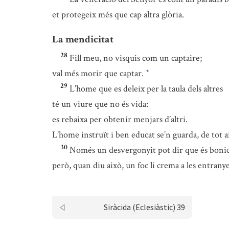
et protegeix més que cap altra glòria.
La mendicitat
28
Fill meu, no visquis com un captaire;
val més morir que captar.
*
29
L’home que es deleix per la taula dels altres
té un viure que no és vida:
es rebaixa per obtenir menjars d’altri.
L’home instruït i ben educat se’n guarda, de tot a
30
Només un desvergonyit pot dir que és bonic 
però, quan diu això, un foc li crema a les entranye
Siràcida (Eclesiàstic) 39