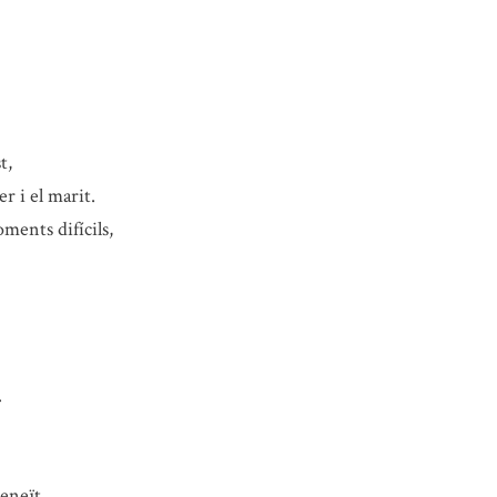
t,
r i el marit.
ments difícils,
.
eneït,