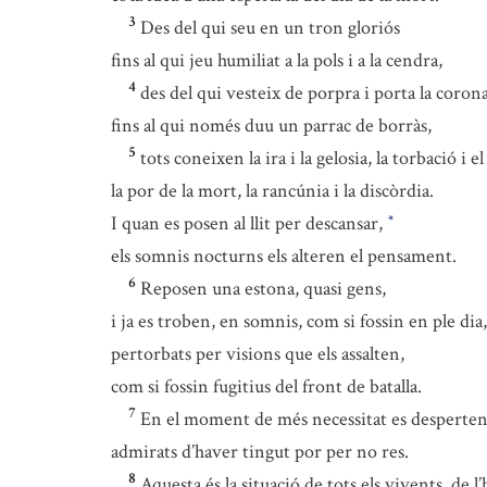
3
Des del qui seu en un tron gloriós
fins al qui jeu humiliat a la pols i a la cendra,
4
des del qui vesteix de porpra i porta la coron
fins al qui només duu un parrac de borràs,
5
tots coneixen la ira i la gelosia, la torbació i el
la por de la mort, la rancúnia i la discòrdia.
I quan es posen al llit per descansar,
*
els somnis nocturns els alteren el pensament.
6
Reposen una estona, quasi gens,
i ja es troben, en somnis, com si fossin en ple dia,
pertorbats per visions que els assalten,
com si fossin fugitius del front de batalla.
7
En el moment de més necessitat es desperten
admirats d’haver tingut por per no res.
8
Aquesta és la situació de tots els vivents, de l’