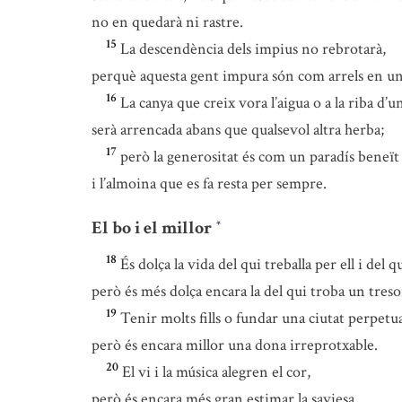
no en quedarà ni rastre.
15
La descendència dels impius no rebrotarà,
perquè aquesta gent impura són com arrels en un
16
La canya que creix vora l’aigua o a la riba d’u
serà arrencada abans que qualsevol altra herba;
17
però la generositat és com un paradís beneït
i l’almoina que es fa resta per sempre.
El bo i el millor
*
18
És dolça la vida del qui treballa per ell i del q
però és més dolça encara la del qui troba un treso
19
Tenir molts fills o fundar una ciutat perpetu
però és encara millor una dona irreprotxable.
20
El vi i la música alegren el cor,
però és encara més gran estimar la saviesa.