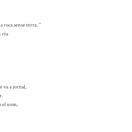
a roca sense terra.
*
n riu
ui va a jornal,
r.
a el nom,