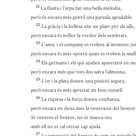
21
La flauta i l’arpa fan una bella melodia,
però és encara més gentil una paraula agradable.
22
La gràcia i la bellesa són un plaer per als ulls,
però encara és millor la verdor dels sembrats.
23
L’amic i el company es troben al moment jus
però encara és més oportú quan es troben la mulle
24
Els germans i els qui ajuden apareixen en mo
però encara més que tots dos salva l’almoina.
25
L’or i la plata donen una posició segura,
però encara és més apreciat un bon consell.
26
La riquesa i la força donen confiança,
però encara en dona més la veneració del Senyor
Si veneres el Senyor, no et manca res;
amb ell no et cal cercar cap ajuda.
27
La veneració del Senyor és com un paradís b