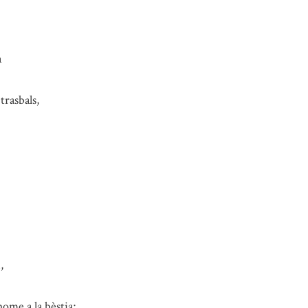
a
 trasbals,
,
home a la bèstia;