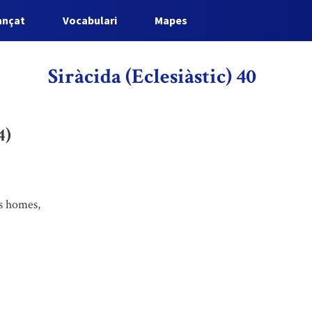
ançat
Vocabulari
Mapes
Siràcida (Eclesiàstic) 40
4)
ls homes,