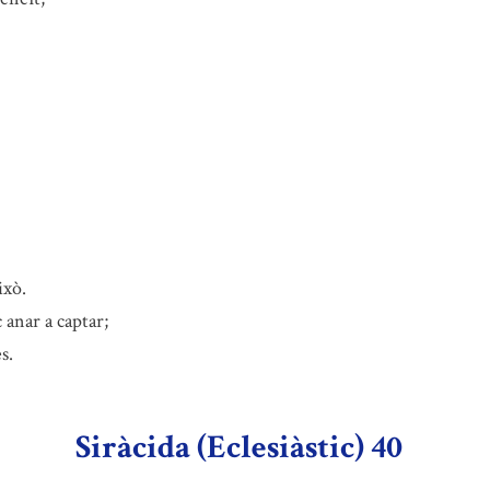
ixò.
anar a captar;
s.
Siràcida (Eclesiàstic) 40