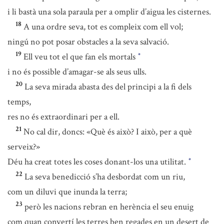
i li bastà una sola paraula per a omplir d’aigua les cisternes.
18
A una ordre seva, tot es compleix com ell vol;
ningú no pot posar obstacles a la seva salvació.
19
Ell veu tot el que fan els mortals
*
i no és possible d’amagar-se als seus ulls.
20
La seva mirada abasta des del principi a la fi dels
temps,
res no és extraordinari per a ell.
21
No cal dir, doncs: «Què és això? I això, per a què
serveix?»
Déu ha creat totes les coses donant-los una utilitat.
*
22
La seva benedicció s’ha desbordat com un riu,
com un diluvi que inunda la terra;
23
però les nacions rebran en herència el seu enuig
com quan convertí les terres ben regades en un desert de