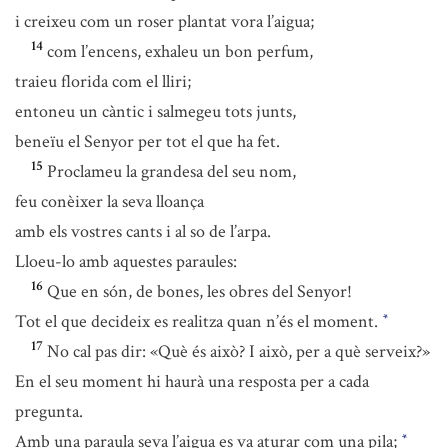
i creixeu com un roser plantat vora l’aigua;
14
com l’encens, exhaleu un bon perfum,
traieu florida com el lliri;
entoneu un càntic i salmegeu tots junts,
beneïu el Senyor per tot el que ha fet.
15
Proclameu la grandesa del seu nom,
feu conèixer la seva lloança
amb els vostres cants i al so de l’arpa.
Lloeu-lo amb aquestes paraules:
16
Que en són, de bones, les obres del Senyor!
Tot el que decideix es realitza quan n’és el moment.
*
17
No cal pas dir: «Què és això? I això, per a què serveix?»
En el seu moment hi haurà una resposta per a cada
pregunta.
Amb una paraula seva l’aigua es va aturar com una pila;
*