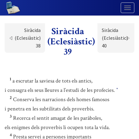
Togg
Navig
Siràcida
Siràcida
Siràcida
(Eclesiàstic)
(Eclesiàstic)
(Eclesiàstic)
38
40
39
1
a escrutar la saviesa de tots els antics,
i consagra els seus lleures a l’estudi de les profecies.
*
2
Conserva les narracions dels homes famosos
i penetra en les subtilitats dels proverbis.
3
Recerca el sentit amagat de les paràboles,
els enigmes dels proverbis li ocupen tota la vida.
4
Presta servei a persones importants