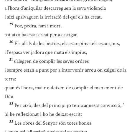
a l’hora d’aniquilar descarreguen la seva violència
i així apaivaguen la irritació del qui els ha creat.
29
Foc, pedra, fam i mort,
tot això ha estat creat per a castigar.
30
Els ullals de les bèsties, els escorpins i els escurçons,
i l’espasa venjadora que mata els impius,
31
s’alegren de complir les seves ordres
i sempre estan a punt per a intervenir arreu on calgui de la
terra:
quan és l’hora, mai no deixen de complir el manament de
Déu.
32
Per això, des del principi jo tenia aquesta convicció,
*
hi he reflexionat i ho he deixat escrit:
33
Les obres del Senyor són totes bones
i, quan cal, ell satisfà qualsevol necessitat.