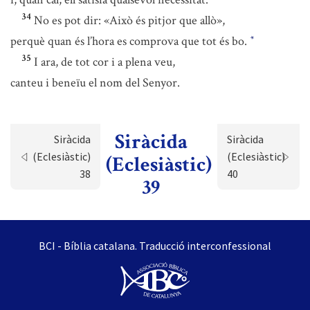
34
No es pot dir: «Això és pitjor que allò»,
perquè quan és l’hora es comprova que tot és bo.
*
35
I ara, de tot cor i a plena veu,
canteu i beneïu el nom del Senyor.
Siràcida
Siràcida
Siràcida
(Eclesiàstic)
(Eclesiàstic)
(Eclesiàstic)
38
40
39
BCI - Bíblia catalana. Traducció interconfessional