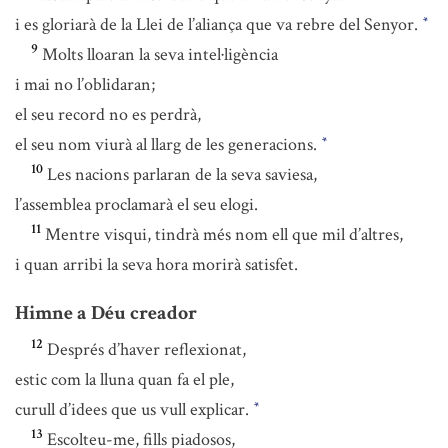
i es gloriarà de la Llei de l’aliança que va rebre del Senyor.
*
9
Molts lloaran la seva intel·ligència
i mai no l’oblidaran;
el seu record no es perdrà,
el seu nom viurà al llarg de les generacions.
*
10
Les nacions parlaran de la seva saviesa,
l’assemblea proclamarà el seu elogi.
11
Mentre visqui, tindrà més nom ell que mil d’altres,
i quan arribi la seva hora morirà satisfet.
Himne a Déu creador
12
Després d’haver reflexionat,
estic com la lluna quan fa el ple,
curull d’idees que us vull explicar.
*
13
Escolteu-me, fills piadosos,