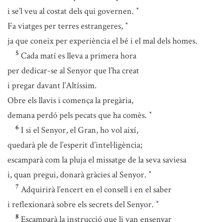
i se’l veu al costat dels qui governen.
*
Fa viatges per terres estrangeres,
*
ja que coneix per experiència el bé i el mal dels homes.
5
Cada matí es lleva a primera hora
per dedicar-se al Senyor que l’ha creat
i pregar davant l’Altíssim.
Obre els llavis i comença la pregària,
demana perdó pels pecats que ha comès.
*
6
I si el Senyor, el Gran, ho vol així,
quedarà ple de l’esperit d’intel·ligència;
escamparà com la pluja el missatge de la seva saviesa
i, quan pregui, donarà gràcies al Senyor.
*
7
Adquirirà l’encert en el consell i en el saber
i reflexionarà sobre els secrets del Senyor.
*
8
Escamparà la instrucció que li van ensenyar