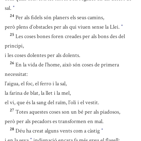
sal.
*
24
Per als fidels són planers els seus camins,
però plens d’obstacles per als qui viuen sense la Llei.
*
25
Les coses bones foren creades per als bons des del
principi,
i les coses dolentes per als dolents.
26
En la vida de l’home, això són coses de primera
necessitat:
l’aigua, el foc, el ferro i la sal,
la farina de blat, la llet i la mel,
el vi, que és la sang del raïm, l’oli i el vestit.
27
Totes aquestes coses son un bé per als piadosos,
però per als pecadors es transformen en mal.
28
Déu ha creat alguns vents com a càstig
*
i en la seva
indignació encara fa més greu el flagell;
*