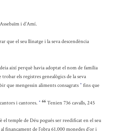
-Assebaïm i d’Amí.
 que el seu llinatge i la seva descendència
s deia així perquè havia adoptat el nom de família
 trobar els registres genealògics de la seva
ibir que mengessin aliments consagrats
fins que
*
66
 cantors i cantores.
Tenien 736 cavalls, 245
*
è el temple de Déu pogués ser reedificat en el seu
er al finançament de l’obra 61.000 monedes d’or i