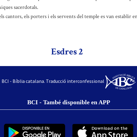
iques sacerdotals.
els cantors, els porters i els servents del temple es van establir en
Esdres 2
BCI - Bíblia catalana. Traducció interconfessional
BCI - També disponible en APP