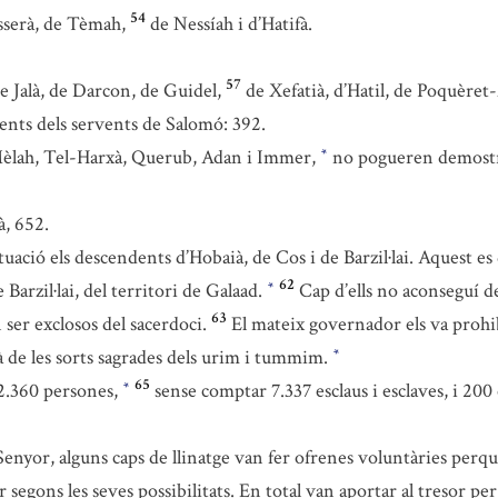
54
sserà, de Tèmah,
de Nessíah i d’Hatifà.
57
e Jalà, de Darcon, de Guidel,
de Xefatià, d’Hatil, de Poquèret
dents dels servents de Salomó: 392.
-Mèlah, Tel-Harxà, Querub, Adan i Immer,
no pogueren demostrar
*
à, 652.
tuació els descendents d’Hobaià, de Cos i de Barzil·lai. Aquest e
62
 Barzil·lai, del territori de Galaad.
Cap d’ells no aconseguí de
*
63
 ser exclosos del sacerdoci.
El mateix governador els va proh
 de les sorts sagrades dels urim i tummim.
*
65
42.360 persones,
sense comptar 7.337 esclaus i esclaves, i 200
*
Senyor, alguns caps de llinatge van fer ofrenes voluntàries perqu
 segons les seves possibilitats. En total van aportar al tresor p