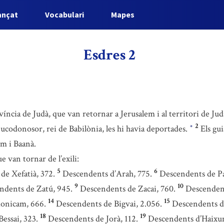
ançat
Vocabulari
Mapes
Esdres 2
víncia de Judà, que van retornar a Jerusalem i al territori de Jud
2
ucodonosor, rei de Babilònia, les hi havia deportades.
Els gu
*
m i Baanà.
ue van tornar de l’exili:
5
6
de Xefatià, 372.
Descendents d’Arah, 775.
Descendents de Pa
9
10
ndents de Zatú, 945.
Descendents de Zacai, 760.
Descendent
14
15
onicam, 666.
Descendents de Bigvai, 2.056.
Descendents d
18
19
essai, 323.
Descendents de Jorà, 112.
Descendents d’Haixu