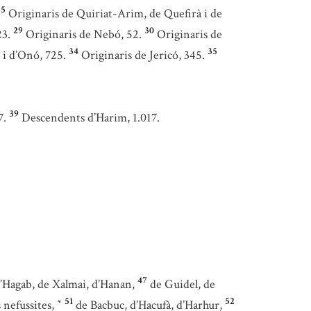
25
Originaris de Quiriat-Arim, de Quefirà i de
29
30
23.
Originaris de Nebó, 52.
Originaris de
34
35
 i d’Onó, 725.
Originaris de Jericó, 345.
39
7.
Descendents d’Harim, 1.017.
47
’Hagab, de Xalmai, d’Hanan,
de Guidel, de
51
52
 nefussites,
de Bacbuc, d’Hacufà, d’Harhur,
*