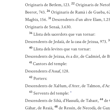
22
Originaris de Betlem, 123.
Originaris de Netof
26
Beerot, 743.
Originaris de Ramà i de Gueba, 6
31
Magbix, 156.
Descendents d’un altre Elam, 1.2
Originaris de Senaà, 3.630.
36
Llista dels sacerdots que van tornar:
3
Descendents de Jedaià, de la casa de Jeixua, 973.
40
Llista dels levites que van tornar:
Descendents de Jeixua, és a dir, de Cadmiel, de B
41
Cantors del temple:
Descendents d’Assaf, 128.
42
Porters:
Descendents de Xal·lum, d’Ater, de Talmon, d’Acub
43
Servents del temple:
*
44
Descendents de Sihà, d’Hassufà, de Tabaot,
de 
48
Gàhar, de Reaià,
de Ressín, de Necodà, de Gaz