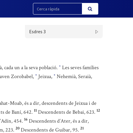
Esdres 3
à, cada un a la seva població.
Les seves famílies
*
iaven Zorobabel,
Jeixua,
Nehemià, Seraià,
*
*
hat-Moab, és a dir, descendents de Jeixua i de
11
12
s de Baní, 642.
Descendents de Bebai, 623.
16
’Adín, 454.
Descendents d’Ater, és a dir,
20
21
m, 223.
Descendents de Guibar, 95.