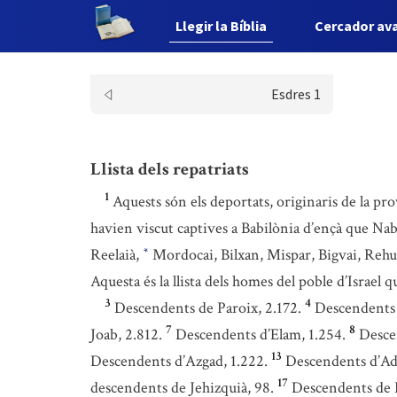
Llegir la Bíblia
Cercador av
Esdres 1
Llista dels repatriats
1
Aquests són els deportats, originaris de la pro
havien viscut captives a Babilònia d’ençà que Nab
Reelaià,
Mordocai, Bilxan, Mispar, Bigvai, Rehu
*
Aquesta és la llista dels homes del poble d’Israel q
3
4
Descendents de Paroix, 2.172.
Descendents 
7
8
Joab, 2.812.
Descendents d’Elam, 1.254.
Desce
13
Descendents d’Azgad, 1.222.
Descendents d’Ad
17
descendents de Jehizquià, 98.
Descendents de B