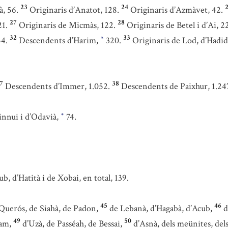
23
24
à, 56.
Originaris d’Anatot, 128.
Originaris d’Azmàvet, 42.
27
28
21.
Originaris de Micmàs, 122.
Originaris de Betel i d’Ai, 2
32
33
54.
Descendents d’Harim,
320.
Originaris de Lod, d’Hadid
*
7
38
Descendents d’Immer, 1.052.
Descendents de Paixhur, 1.24
innui i d’Odavià,
74.
*
, d’Hatità i de Xobai, en total, 139.
45
46
Querós, de Siahà, de Padon,
de Lebanà, d’Hagabà, d’Acub,
d
49
50
am,
d’Uzà, de Passéah, de Bessai,
d’Asnà, dels meünites, dels