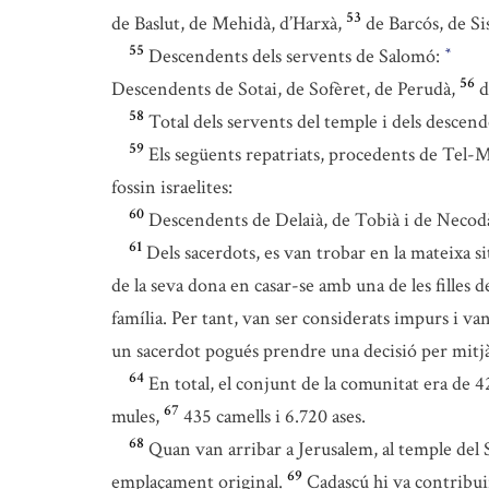
53
de Baslut, de Mehidà, d’Harxà,
de Barcós, de Si
55
Descendents dels servents de Salomó:
*
56
Descendents de Sotai, de Sofèret, de Perudà,
d
58
Total dels servents del temple i dels descen
59
Els següents repatriats, procedents de Tel
fossin israelites:
60
Descendents de Delaià, de Tobià i de Necod
61
Dels sacerdots, es van trobar en la mateixa si
de la seva dona en casar-se amb una de les filles de
família. Per tant, van ser considerats impurs i van
un sacerdot pogués prendre una decisió per mitjà
64
En total, el conjunt de la comunitat era de 
67
mules,
435 camells i 6.720 ases.
68
Quan van arribar a Jerusalem, al temple del 
69
emplaçament original.
Cadascú hi va contribuir