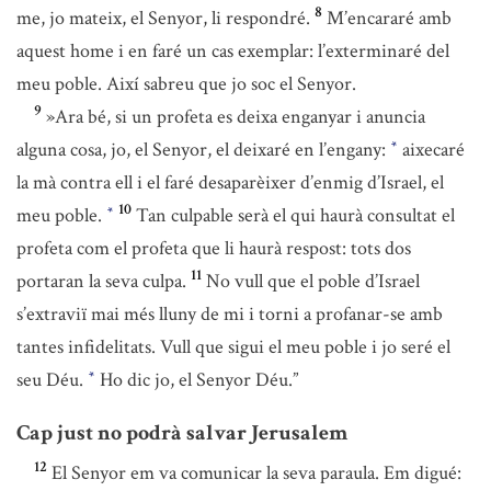
8
me, jo mateix, el Senyor, li respondré.
M’encararé amb
aquest home i en faré un cas exemplar: l’exterminaré del
meu poble. Així sabreu que jo soc el Senyor.
9
»Ara bé, si un profeta es deixa enganyar i anuncia
alguna cosa, jo, el Senyor, el deixaré en l’engany:
aixecaré
*
la mà contra ell i el faré desaparèixer d’enmig d’Israel, el
10
meu poble.
Tan culpable serà el qui haurà consultat el
*
profeta com el profeta que li haurà respost: tots dos
11
portaran la seva culpa.
No vull que el poble d’Israel
s’extraviï mai més lluny de mi i torni a profanar-se amb
tantes infidelitats. Vull que sigui el meu poble i jo seré el
seu Déu.
Ho dic jo, el Senyor Déu.”
*
Cap just no podrà salvar Jerusalem
12
El Senyor em va comunicar la seva paraula. Em digué: