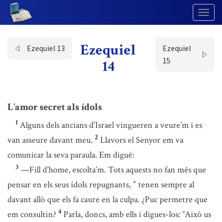
Togg
Navig
Ezequiel
Ezequiel 13
Ezequiel
15
14
L’amor secret als ídols
1
Alguns dels ancians d’Israel vingueren a veure’m i es
2
van asseure davant meu.
Llavors el Senyor em va
comunicar la seva paraula. Em digué:
3
—Fill d’home, escolta’m. Tots aquests no fan més que
pensar en els seus ídols repugnants,
tenen sempre al
*
davant allò que els fa caure en la culpa. ¿Puc permetre que
4
em consultin?
Parla, doncs, amb ells i digues-los: “Això us