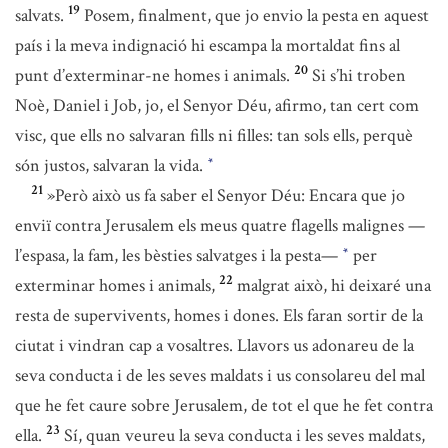
19
salvats.
Posem, finalment, que jo envio la pesta en aquest
país i la meva indignació hi escampa la mortaldat fins al
20
punt d’exterminar-ne homes i animals.
Si s’hi troben
Noè, Daniel i Job, jo, el Senyor Déu, afirmo, tan cert com
visc, que ells no salvaran fills ni filles: tan sols ells, perquè
són justos, salvaran la vida.
*
21
»Però això us fa saber el Senyor Déu: Encara que jo
enviï contra Jerusalem els meus quatre flagells malignes —
l’espasa, la fam, les bèsties salvatges i la pesta—
per
*
22
exterminar homes i animals,
malgrat això, hi deixaré una
resta de supervivents, homes i dones. Els faran sortir de la
ciutat i vindran cap a vosaltres. Llavors us adonareu de la
seva conducta i de les seves maldats i us consolareu del mal
que he fet caure sobre Jerusalem, de tot el que he fet contra
23
ella.
Sí, quan veureu la seva conducta i les seves maldats,