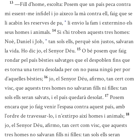
13
—Fill d’home, escolta: Posem que un país peca contra
mi essent-me infidel i jo aixeco la mà contra ell, faig que se
li acabin les reserves de pa,
li envio la fam i extermino els
*
14
seus homes i animals.
Si s’hi troben aquests tres homes:
Noè, Daniel i Job,
tan sols ells, perquè són justos, salvaran
*
15
la vida. Ho dic jo, el Senyor Déu.
O bé posem que faig
rondar pel país bèsties salvatges que el despoblen fins que
es torna una terra desolada per on no passa ningú per por
16
d’aquelles bèsties;
jo, el Senyor Déu, afirmo, tan cert com
visc, que aquests tres homes no salvaran fills ni filles: tan
17
sols ells seran salvats, i el país quedarà desolat.
Posem
encara que jo faig venir l’espasa contra aquest país, amb
18
l’ordre de travessar-lo, i n’extirpo així homes i animals;
jo, el Senyor Déu, afirmo, tan cert com visc, que aquests
tres homes no salvaran fills ni filles: tan sols ells seran