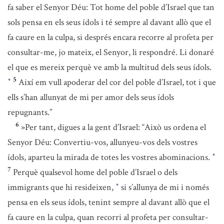
fa saber el Senyor Déu: Tot home del poble d’Israel que tan
sols pensa en els seus ídols i té sempre al davant allò que el
fa caure en la culpa, si després encara recorre al profeta per
consultar-me, jo mateix, el Senyor, li respondré. Li donaré
el que es mereix perquè ve amb la multitud dels seus ídols.
5
Així em vull apoderar del cor del poble d’Israel, tot i que
*
ells s’han allunyat de mi per amor dels seus ídols
repugnants.”
6
»Per tant, digues a la gent d’Israel: “Això us ordena el
Senyor Déu: Convertiu-vos, allunyeu-vos dels vostres
ídols, aparteu la mirada de totes les vostres abominacions.
*
7
Perquè qualsevol home del poble d’Israel o dels
immigrants que hi resideixen,
si s’allunya de mi i només
*
pensa en els seus ídols, tenint sempre al davant allò que el
fa caure en la culpa, quan recorri al profeta per consultar-