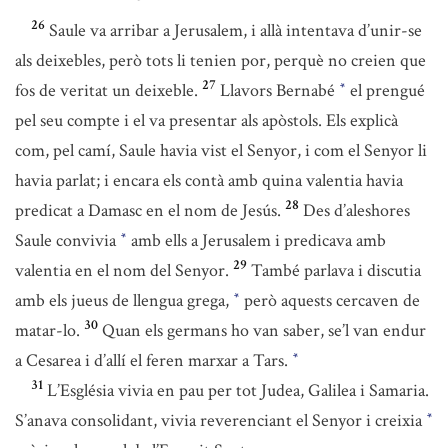
26
Saule va arribar a Jerusalem, i allà intentava d’unir-se
als deixebles, però tots li tenien por, perquè no creien que
27
fos de veritat un deixeble.
Llavors Bernabé
el prengué
*
pel seu compte i el va presentar als apòstols. Els explicà
com, pel camí, Saule havia vist el Senyor, i com el Senyor li
havia parlat; i encara els contà amb quina valentia havia
28
predicat a Damasc en el nom de Jesús.
Des d’aleshores
Saule convivia
amb ells a Jerusalem i predicava amb
*
29
valentia en el nom del Senyor.
També parlava i discutia
amb els jueus de llengua grega,
però aquests cercaven de
*
30
matar-lo.
Quan els germans ho van saber, se’l van endur
a Cesarea i d’allí el feren marxar a Tars.
*
31
L’Església vivia en pau per tot Judea, Galilea i Samaria.
S’anava consolidant, vivia reverenciant el Senyor i creixia
*