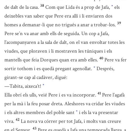
38
de dalt de la casa.
Com que Lida és a prop de Jafa,
els
*
deixebles van saber que Pere era allí i li enviaren dos
39
homes a demanar-li que no trigués a anar a trobar-los.
Pere se’n va anar amb ells de seguida. Un cop a Jafa,
l’acompanyaren a la sala de dalt, on el van envoltar totes les
viudes, que ploraven i li mostraven les túniques i els
40
mantells que feia Dorques quan era amb elles.
Pere va fer
sortir tothom i es quedà pregant agenollat.
Després,
*
girant-se cap al cadàver, digué:
—Tabita, aixeca’t!
*
41
Ella obrí els ulls, veié Pere i es va incorporar.
Pere l’agafà
per la mà i la feu posar dreta. Aleshores va cridar les viudes
i els altres membres del poble sant
i els la va presentar
*
42
viva.
La nova va córrer per tot Jafa, i molts van creure
43
en el Senyor.
Pere es quedà a Jafa una temporada llarga, a