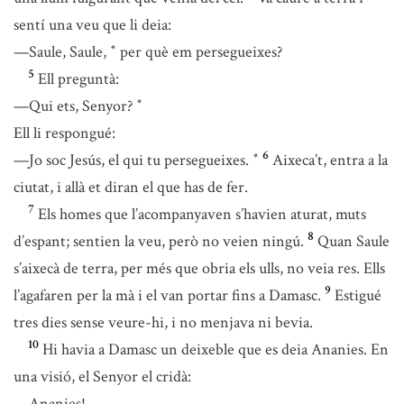
sentí una veu que li deia:
—Saule, Saule,
per què em persegueixes?
*
5
Ell preguntà:
—Qui ets, Senyor?
*
Ell li respongué:
6
—Jo soc Jesús, el qui tu persegueixes.
Aixeca’t, entra a la
*
ciutat, i allà et diran el que has de fer.
7
Els homes que l’acompanyaven s’havien aturat, muts
8
d’espant; sentien la veu, però no veien ningú.
Quan Saule
s’aixecà de terra, per més que obria els ulls, no veia res. Ells
9
l’agafaren per la mà i el van portar fins a Damasc.
Estigué
tres dies sense veure-hi, i no menjava ni bevia.
10
Hi havia a Damasc un deixeble que es deia Ananies. En
una visió, el Senyor el cridà:
—Ananies!