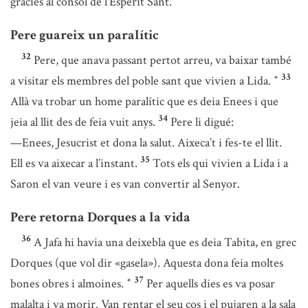
gràcies al consol de l’Esperit Sant.
Pere guareix un paralític
32
Pere, que anava passant pertot arreu, va baixar també
33
a visitar els membres del poble sant que vivien a Lida.
*
Allà va trobar un home paralític que es deia Enees i que
34
jeia al llit des de feia vuit anys.
Pere li digué:
—Enees, Jesucrist et dona la salut. Aixeca’t i fes-te el llit.
35
Ell es va aixecar a l’instant.
Tots els qui vivien a Lida i a
Saron el van veure i es van convertir al Senyor.
Pere retorna Dorques a la vida
36
A Jafa hi havia una deixebla que es deia Tabita, en grec
Dorques (que vol dir «gasela»). Aquesta dona feia moltes
37
bones obres i almoines.
Per aquells dies es va posar
*
malalta i va morir. Van rentar el seu cos i el pujaren a la sala