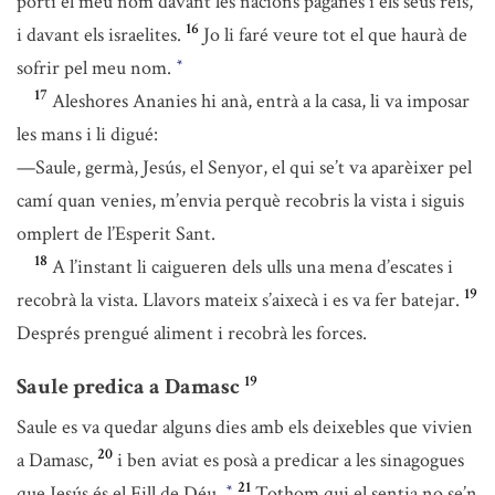
porti el meu nom davant les nacions paganes i els seus reis,
16
i davant els israelites.
Jo li faré veure tot el que haurà de
sofrir pel meu nom.
*
17
Aleshores Ananies hi anà, entrà a la casa, li va imposar
les mans i li digué:
—Saule, germà, Jesús, el Senyor, el qui se’t va aparèixer pel
camí quan venies, m’envia perquè recobris la vista i siguis
omplert de l’Esperit Sant.
18
A l’instant li caigueren dels ulls una mena d’escates i
19
recobrà la vista. Llavors mateix s’aixecà i es va fer batejar.
Després prengué aliment i recobrà les forces.
19
Saule predica a Damasc
Saule es va quedar alguns dies amb els deixebles que vivien
20
a Damasc,
i ben aviat es posà a predicar a les sinagogues
21
que Jesús és el Fill de Déu.
Tothom qui el sentia no se’n
*