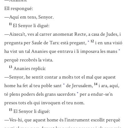
Ell respongué:
—Aquí em tens, Senyor.
11
El Senyor li digué:
—Aixeca’t, ves al carrer anomenat Recte, a casa de Judes, i
12
pregunta per Saule de Tars: està pregant,
i en una visió
*
ha vist un tal Ananies que entrava i li imposava les mans
*
perquè recobrés la vista.
13
Ananies replicà:
—Senyor, he sentit contar a molts tot el mal que aquest
14
home ha fet al teu poble sant
de Jerusalem,
i ara, aquí,
*
té plens poders dels grans sacerdots
per a endur-se’n
*
presos tots els qui invoquen el teu nom.
15
El Senyor li digué:
—Ves-hi, que aquest home és l’instrument escollit perquè