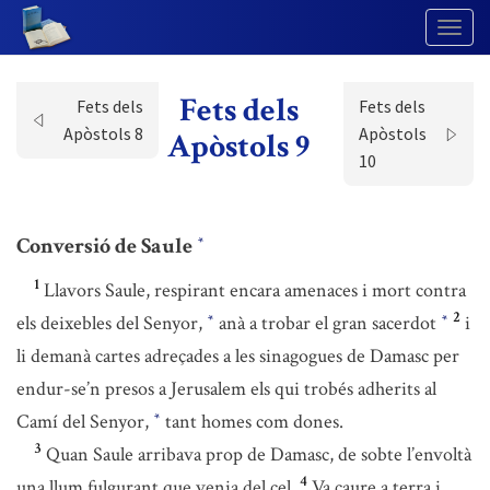
Togg
Navig
Fets dels
Fets dels
Fets dels
Apòstols 8
Apòstols
Apòstols 9
10
Conversió de Saule
*
1
Llavors Saule, respirant encara amenaces i mort contra
2
els deixebles del Senyor,
anà a trobar el gran sacerdot
i
*
*
li demanà cartes adreçades a les sinagogues de Damasc per
endur-se’n presos a Jerusalem els qui trobés adherits al
Camí del Senyor,
tant homes com dones.
*
3
Quan Saule arribava prop de Damasc, de sobte l’envoltà
4
una llum fulgurant que venia del cel.
Va caure a terra i