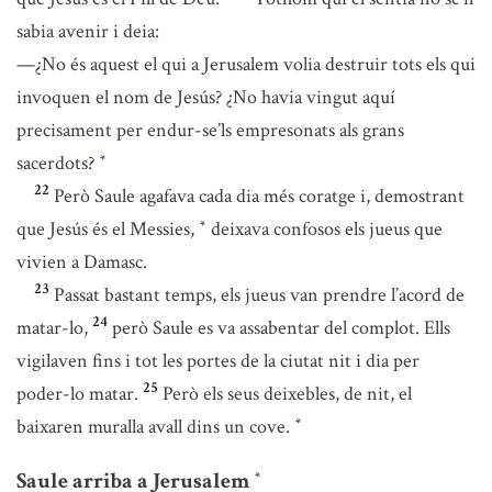
sabia avenir i deia:
—¿No és aquest el qui a Jerusalem volia destruir tots els qui
invoquen el nom de Jesús? ¿No havia vingut aquí
precisament per endur-se’ls empresonats als grans
sacerdots?
*
22
Però Saule agafava cada dia més coratge i, demostrant
que Jesús és el Messies,
deixava confosos els jueus que
*
vivien a Damasc.
23
Passat bastant temps, els jueus van prendre l’acord de
24
matar-lo,
però Saule es va assabentar del complot. Ells
vigilaven fins i tot les portes de la ciutat nit i dia per
25
poder-lo matar.
Però els seus deixebles, de nit, el
baixaren muralla avall dins un cove.
*
Saule arriba a Jerusalem
*