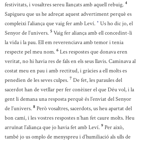
4
festivitats, i vosaltres sereu llançats amb aquell rebuig.
Sapigueu que us he adreçat aquest advertiment perquè es
compleixi l’aliança que vaig fer amb Leví.
Us ho dic jo, el
*
5
Senyor de l’univers.
Vaig fer aliança amb ell concedint-li
la vida i la pau. Ell em reverenciava amb temor i tenia
6
respecte pel meu nom.
Les respostes que donava eren
veritat, no hi havia res de fals en els seus llavis. Caminava al
costat meu en pau i amb rectitud, i gràcies a ell molts es
7
penedien de les seves culpes.
De fet, les paraules del
sacerdot han de vetllar per fer conèixer el que Déu vol, i la
gent li demana una resposta perquè és l’enviat del Senyor
8
de l’univers.
Però vosaltres, sacerdots, us heu apartat del
bon camí, i les vostres respostes n’han fet caure molts. Heu
9
arruïnat l’aliança que jo havia fet amb Leví.
Per això,
també jo us omplo de menyspreu i d’humiliació als ulls de