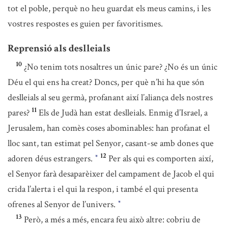
tot el poble, perquè no heu guardat els meus camins, i les
vostres respostes es guien per favoritismes.
Reprensió als deslleials
10
¿No tenim tots nosaltres un únic pare? ¿No és un únic
Déu el qui ens ha creat? Doncs, per què n’hi ha que són
deslleials al seu germà, profanant així l’aliança dels nostres
11
pares?
Els de Judà han estat deslleials. Enmig d’Israel, a
Jerusalem, han comès coses abominables: han profanat el
lloc sant, tan estimat pel Senyor, casant-se amb dones que
12
adoren déus estrangers.
Per als qui es comporten així,
*
el Senyor farà desaparèixer del campament de Jacob el qui
crida l’alerta i el qui la respon, i també el qui presenta
ofrenes al Senyor de l’univers.
*
13
Però, a més a més, encara feu això altre: cobriu de