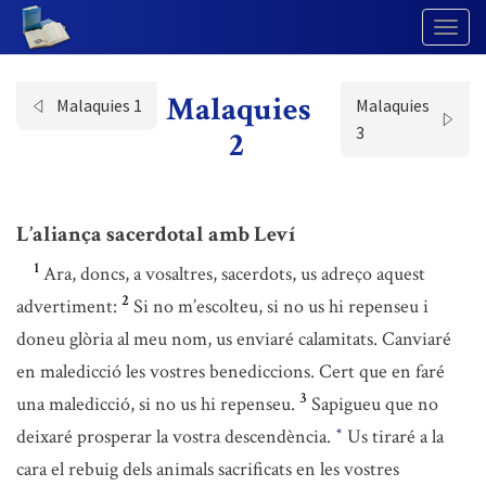
Togg
Navig
Malaquies
Malaquies 1
Malaquies
3
2
L’aliança sacerdotal amb Leví
1
Ara, doncs, a vosaltres, sacerdots, us adreço aquest
2
advertiment:
Si no m’escolteu, si no us hi repenseu i
doneu glòria al meu nom, us enviaré calamitats. Canviaré
en maledicció les vostres benediccions. Cert que en faré
3
una maledicció, si no us hi repenseu.
Sapigueu que no
deixaré prosperar la vostra descendència.
Us tiraré a la
*
cara el rebuig dels animals sacrificats en les vostres