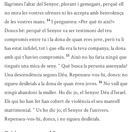
llàgrimes l’altar del Senyor, plorant i gemegant, perquè ell
no mira les vostres ofrenes ni les accepta amb benvolença
14
de les vostres mans.
I pregunteu: «Per què és així?»
Doncs bé: perquè el Senyor va ser testimoni del teu
compromís entre tu i la dona de quan eres jove, però tu li
has estat infidel, tot i que ella era la teva companya, la dona
15
amb qui t’havies compromès.
Això no ho faria ningú que
tingués una mica de seny.
Què busca la persona assenyada?
*
Una descendència segons Déu. Repenseu-vos-hi, doncs: no
16
sigueu deslleials a la dona de quan éreu joves.
No vull que
ningú abandoni la muller. Ho dic jo, el Senyor Déu d’Israel.
Els qui ho han fet han cobert de violència el seu mantell
matrimonial.
Us ho dic jo, el Senyor de l’univers.
*
Repenseu-vos-hi, doncs, i no sigueu deslleials.