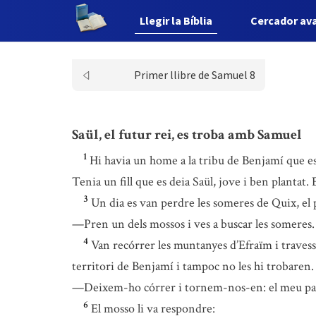
Llegir la Bíblia
Cercador av
Primer llibre de Samuel 8
Saül, el futur rei, es troba amb Samuel
1
Hi havia un home a la tribu de Benjamí que es de
Tenia un fill que es deia Saül, jove i ben plantat. E
3
Un dia es van perdre les someres de Quix, el pa
—Pren un dels mossos i ves a buscar les someres.
4
Van recórrer les muntanyes d’Efraïm i travessa
territori de Benjamí i tampoc no les hi trobaren.
—Deixem-ho córrer i tornem-nos-en: el meu pare j
6
El mosso li va respondre: