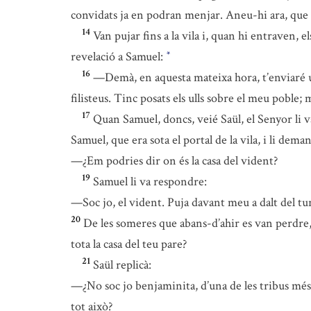
convidats ja en podran menjar. Aneu-hi ara, que e
14
Van pujar fins a la vila i, quan hi entraven, e
revelació a Samuel:
*
16
—Demà, en aquesta mateixa hora, t’enviaré un
filisteus. Tinc posats els ulls sobre el meu poble; 
17
Quan Samuel, doncs, veié Saül, el Senyor li v
Samuel, que era sota el portal de la vila, i li deman
—¿Em podries dir on és la casa del vident?
19
Samuel li va respondre:
—Soc jo, el vident. Puja davant meu a dalt del tur
20
De les someres que abans-d’ahir es van perdre, n
tota la casa del teu pare?
21
Saül replicà:
—¿No soc jo benjaminita, d’una de les tribus més p
tot això?