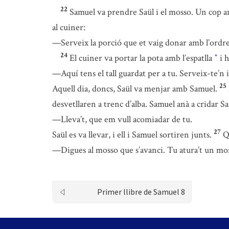
22
Samuel va prendre Saül i el mosso. Un cop arrib
al cuiner:
—Serveix la porció que et vaig donar amb l’ordre 
24
El cuiner va portar la pota amb l’espatlla
i h
*
—Aquí tens el tall guardat per a tu. Serveix-te’n i
25
Aquell dia, doncs, Saül va menjar amb Samuel.
desvetllaren a trenc d’alba. Samuel anà a cridar Saü
—Lleva’t, que em vull acomiadar de tu.
27
Saül es va llevar, i ell i Samuel sortiren junts.
Q
—Digues al mosso que s’avanci. Tu atura’t un mo
Primer llibre de Samuel 8