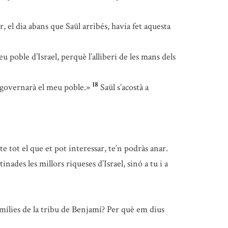
, el dia abans que Saül arribés, havia fet aquesta
oble d’Israel, perquè l’alliberi de les mans dels
18
t governarà el meu poble.»
Saül s’acostà a
 tot el que et pot interessar, te’n podràs anar.
ades les millors riqueses d’Israel, sinó a tu i a
famílies de la tribu de Benjamí? Per què em dius