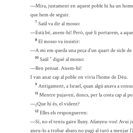
—Mira, justament en aquest poble hi ha un home d
que hem de seguir.
7
Saül va dir al mosso:
—Està bé, anem-hi! Però, què li portarem, a aqu
8
El mosso va insistir:
—A mi em queda una peça d’un quart de sicle de 
10
Saül
digué al mosso:
*
—Ben pensat. Anem-hi!
I van anar cap al poble on vivia l’home de Déu.
9
Antigament, a Israel, quan algú anava a cons
11
Mentre pujaven, doncs, per la costa cap al po
—¿Que hi és, el vident?
12
Elles els respongueren:
—Sí, no el teniu gaire lluny. Afanyeu-vos! Avui jus
aneu-lo a trobar abans no pugi al turó a menjar l’à