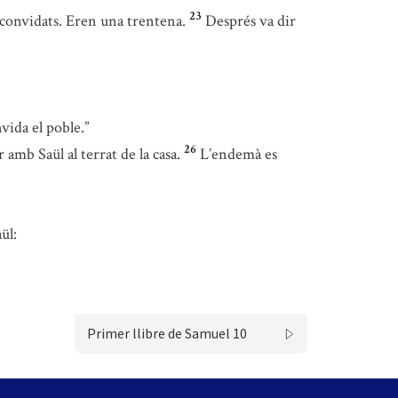
23
ls convidats. Eren una trentena.
Després va dir
vida el poble.”
26
 amb Saül al terrat de la casa.
L’endemà es
ül:
Primer llibre de Samuel 10