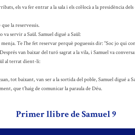
ats, els va fer entrar a la sala i els col·locà a la presidència de
que la reservessis.
o va servir a Saül. Samuel digué a Saül:
 menja. Te l’he fet reservar perquè poguessis dir: “Soc jo qui con
Després van baixar del turó sagrat a la vila, i Samuel va conversar
l al terrat dient-li:
uan, tot baixant, van ser a la sortida del poble, Samuel digué a Sa
ment, que t’haig de comunicar la paraula de Déu.
Primer llibre de Samuel 9