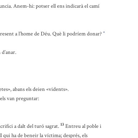
ncia. Anem-hi: potser ell ens indicarà el camí
 present a l’home de Déu. Què li podríem donar?
*
 d’anar.
tes», abans els deien «vidents».
 els van preguntar:
13
ifici a dalt del turó sagrat.
Entreu al poble i
l qui ha de beneir la víctima; després, els