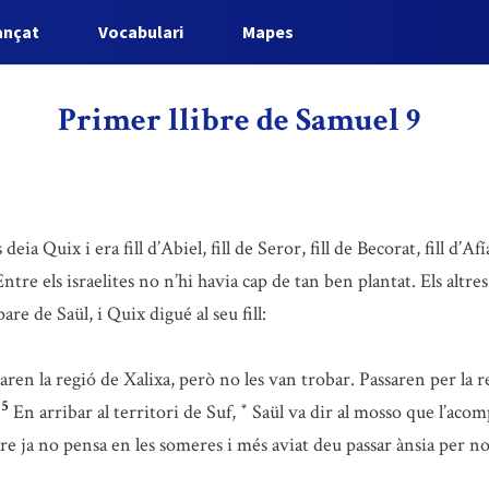
ançat
Vocabulari
Mapes
Primer llibre de Samuel 9
ia Quix i era fill d’Abiel, fill de Seror, fill de Becorat, fill d’A
ntre els israelites no n’hi havia cap de tan ben plantat. Els altres
re de Saül, i Quix digué al seu fill:
ren la regió de Xalixa, però no les van trobar. Passaren per la r
5
En arribar al territori de Suf,
Saül va dir al mosso que l’aco
*
a no pensa en les someres i més aviat deu passar ànsia per nos