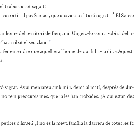
l trobareu tot seguit!
15
ls va sortir al pas Samuel, que anava cap al turó sagrat.
El Senyor
 home del territori de Benjamí. Ungeix-lo com a sobirà del meu p
m’ha arribat el seu clam.
*
a fer entendre que aquell era l’home de qui li havia dit: «Aques
à:
ó sagrat. Avui menjareu amb mi i, demà al matí, després de dir-te
o te’n preocupis més, que ja les han trobades. ¿A qui estan destin
etites d’Israel? ¿I no és la meva família la darrera de totes les 