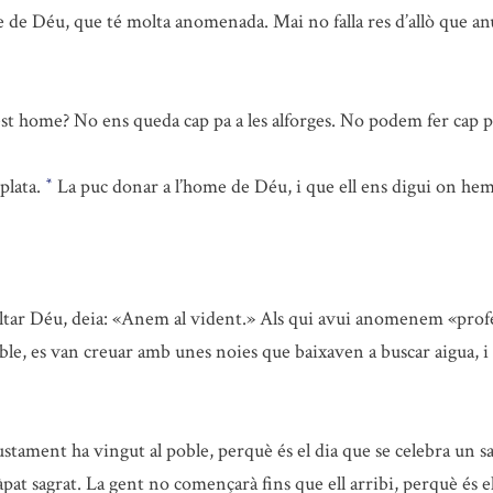
e Déu, que té molta anomenada. Mai no falla res d’allò que anu
est home? No ens queda cap pa a les alforges. No podem fer cap
plata.
La puc donar a l’home de Déu, i que ell ens digui on hem
*
ultar Déu, deia: «Anem al vident.» Als qui avui anomenem «profe
ble, es van creuar amb unes noies que baixaven a buscar aigua, i
tament ha vingut al poble, perquè és el dia que se celebra un sacr
pat sagrat. La gent no començarà fins que ell arribi, perquè és el