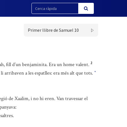
Primer llibre de Samuel 10
2
fíah, fill d’un benjaminita. Era un home valent.
 li arribaven a les espatlles: era més alt que tots.
*
egió de Xaalim, i no hi eren. Van travessar el
mpanyava:
altres.