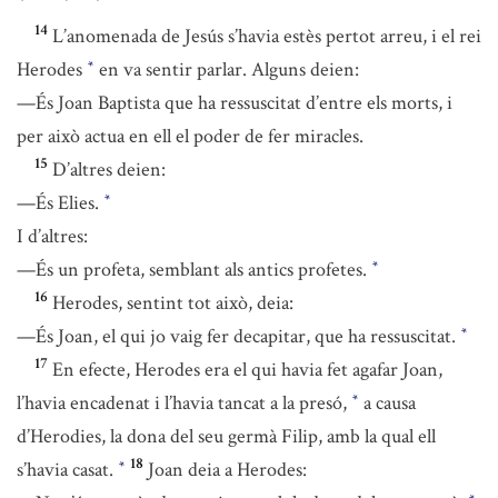
14
L’anomenada de Jesús s’havia estès pertot arreu, i el rei
Herodes
en va sentir parlar. Alguns deien:
*
—És Joan Baptista que ha ressuscitat d’entre els morts, i
per això actua en ell el poder de fer miracles.
15
D’altres deien:
—És Elies.
*
I d’altres:
—És un profeta, semblant als antics profetes.
*
16
Herodes, sentint tot això, deia:
—És Joan, el qui jo vaig fer decapitar, que ha ressuscitat.
*
17
En efecte, Herodes era el qui havia fet agafar Joan,
l’havia encadenat i l’havia tancat a la presó,
a causa
*
d’Herodies, la dona del seu germà Filip, amb la qual ell
18
s’havia casat.
Joan deia a Herodes:
*