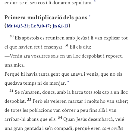
endur-se el seu cos i li donaren sepultura.
*
Primera multiplicació dels pans
*
(
;
;
)
Mt 14,13-21
Lc 9,10-17
Jn 6,1-13
30
Els apòstols es reuniren amb Jesús i li van explicar tot
31
el que havien fet i ensenyat.
Ell els diu:
—Veniu ara vosaltres sols en un lloc despoblat i reposeu
una mica.
Perquè hi havia tanta gent que anava i venia, que no els
quedava temps ni de menjar.
*
32
Se n’anaren, doncs, amb la barca tots sols cap a un lloc
33
despoblat.
Però els veieren marxar i molts ho van saber;
de totes les poblacions van córrer a peu fins allà i van
34
arribar-hi abans que ells.
Quan Jesús desembarcà, veié
una gran gentada i se’n compadí, perquè eren
com ovelles