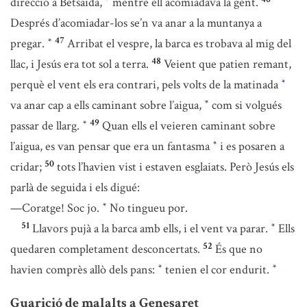
direcció a Betsaida,
mentre ell acomiadava la gent.
*
Després d’acomiadar-los se’n va anar a la muntanya a
47
pregar.
Arribat el vespre, la barca es trobava al mig del
*
48
llac, i Jesús era tot sol a terra.
Veient que patien remant,
perquè el vent els era contrari, pels volts de la matinada
*
va anar cap a ells caminant sobre l’aigua,
com si volgués
*
49
passar de llarg.
Quan ells el veieren caminant sobre
*
l’aigua, es van pensar que era un fantasma
i es posaren a
*
50
cridar;
tots l’havien vist i estaven esglaiats. Però Jesús els
parlà de seguida i els digué:
—Coratge! Soc jo.
No tingueu por.
*
51
Llavors pujà a la barca amb ells, i el vent va parar.
Ells
*
52
quedaren completament desconcertats.
És que no
havien comprès allò dels pans:
tenien el cor endurit.
*
*
Guarició de malalts a Genesaret