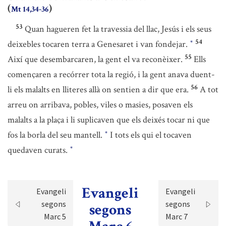
(
)
Mt 14,34-36
53
Quan hagueren fet la travessia del llac, Jesús i els seus
54
deixebles tocaren terra a Genesaret i van fondejar.
*
55
Així que desembarcaren, la gent el va reconèixer.
Ells
començaren a recórrer tota la regió, i la gent anava duent-
56
li els malalts en lliteres allà on sentien a dir que era.
A tot
arreu on arribava, pobles, viles o masies, posaven els
malalts a la plaça i li suplicaven que els deixés tocar ni que
fos la borla del seu mantell.
I tots els qui el tocaven
*
quedaven curats.
*
Evangeli
Evangeli
Evangeli
segons
segons
segons
Marc 5
Marc 7