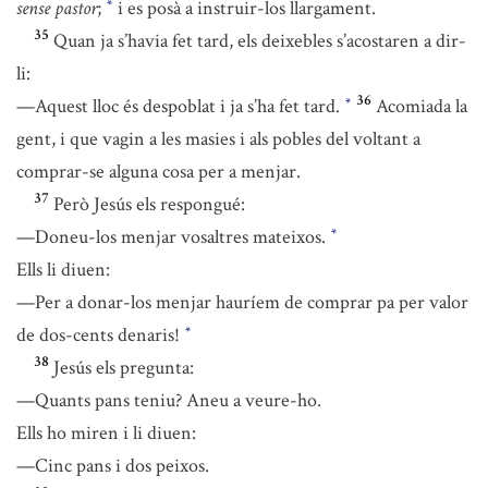
sense pastor
;
i es posà a instruir-los llargament.
*
35
Quan ja s’havia fet tard, els deixebles s’acostaren a dir-
li:
36
—Aquest lloc és despoblat i ja s’ha fet tard.
Acomiada la
*
gent, i que vagin a les masies i als pobles del voltant a
comprar-se alguna cosa per a menjar.
37
Però Jesús els respongué:
—Doneu-los menjar vosaltres mateixos.
*
Ells li diuen:
—Per a donar-los menjar hauríem de comprar pa per valor
de dos-cents denaris!
*
38
Jesús els pregunta:
—Quants pans teniu? Aneu a veure-ho.
Ells ho miren i li diuen:
—Cinc pans i dos peixos.