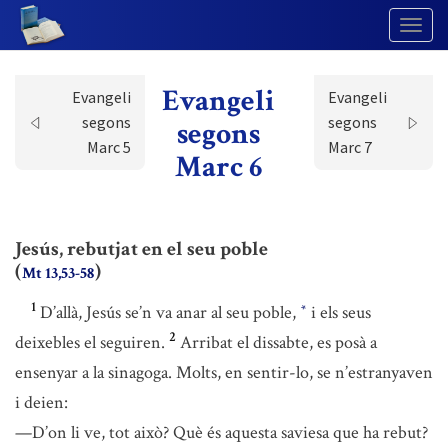
Togg
Navig
Evangeli
Evangeli
Evangeli
segons
segons
segons
Marc 5
Marc 7
Marc 6
Jesús, rebutjat en el seu poble
(
)
Mt 13,53-58
1
D’allà, Jesús se’n va anar al seu poble,
i els seus
*
2
deixebles el seguiren.
Arribat el dissabte, es posà a
ensenyar a la sinagoga. Molts, en sentir-lo, se n’estranyaven
i deien:
—D’on li ve, tot això? Què és aquesta saviesa que ha rebut?