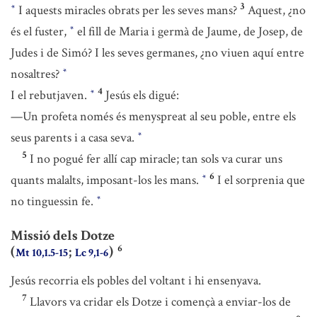
3
I aquests miracles obrats per les seves mans?
Aquest, ¿no
*
és el fuster,
el fill de Maria i germà de Jaume, de Josep, de
*
Judes i de Simó? I les seves germanes, ¿no viuen aquí entre
nosaltres?
*
4
I el rebutjaven.
Jesús els digué:
*
—Un profeta només és menyspreat al seu poble, entre els
seus parents i a casa seva.
*
5
I no pogué fer allí cap miracle; tan sols va curar uns
6
quants malalts, imposant-los les mans.
I el sorprenia que
*
no tinguessin fe.
*
Missió dels Dotze
6
(
;
)
Mt 10,1.5-15
Lc 9,1-6
Jesús recorria els pobles del voltant i hi ensenyava.
7
Llavors va cridar els Dotze i començà a enviar-los de