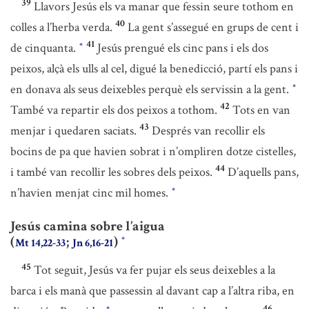
39
Llavors Jesús els va manar que fessin seure tothom en
40
colles a l’herba verda.
La gent s’assegué en grups de cent i
41
de cinquanta.
Jesús prengué els cinc pans i els dos
*
peixos, alçà els ulls al cel, digué la benedicció, partí els pans i
en donava als seus deixebles perquè els servissin a la gent.
*
42
També va repartir els dos peixos a tothom.
Tots en van
43
menjar i quedaren saciats.
Després van recollir els
bocins de pa que havien sobrat i n’ompliren dotze cistelles,
44
i també van recollir les sobres dels peixos.
D’aquells pans,
n’havien menjat cinc mil homes.
*
Jesús camina sobre l’aigua
(
;
)
*
Mt 14,22-33
Jn 6,16-21
45
Tot seguit, Jesús va fer pujar els seus deixebles a la
barca i els manà que passessin al davant cap a l’altra riba, en
46