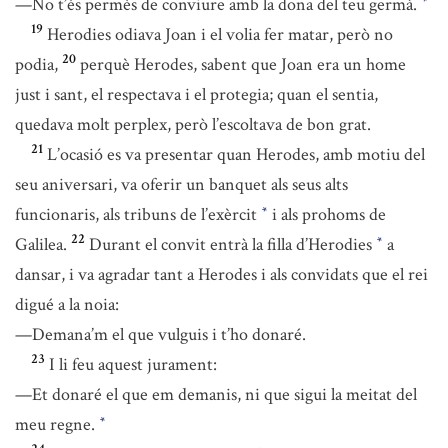
—No t’és permès de conviure amb la dona del teu germà.
*
19
Herodies odiava Joan i el volia fer matar, però no
20
podia,
perquè Herodes, sabent que Joan era un home
just i sant, el respectava i el protegia; quan el sentia,
quedava molt perplex, però l’escoltava de bon grat.
21
L’ocasió es va presentar quan Herodes, amb motiu del
seu aniversari, va oferir un banquet als seus alts
funcionaris, als tribuns de l’exèrcit
i als prohoms de
*
22
Galilea.
Durant el convit entrà la filla d’Herodies
a
*
dansar, i va agradar tant a Herodes i als convidats que el rei
digué a la noia:
—Demana’m el que vulguis i t’ho donaré.
23
I li feu aquest jurament:
—Et donaré el que em demanis, ni que sigui la meitat del
meu regne.
*