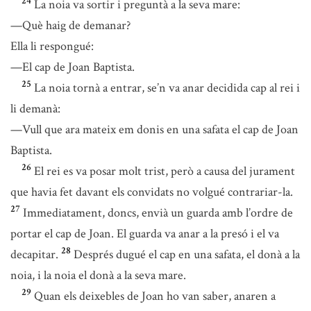
24
La noia va sortir i preguntà a la seva mare:
—Què haig de demanar?
Ella li respongué:
—El cap de Joan Baptista.
25
La noia tornà a entrar, se’n va anar decidida cap al rei i
li demanà:
—Vull que ara mateix em donis en una safata el cap de Joan
Baptista.
26
El rei es va posar molt trist, però a causa del jurament
que havia fet davant els convidats no volgué contrariar-la.
27
Immediatament, doncs, envià un guarda amb l’ordre de
portar el cap de Joan. El guarda va anar a la presó i el va
28
decapitar.
Després dugué el cap en una safata, el donà a la
noia, i la noia el donà a la seva mare.
29
Quan els deixebles de Joan ho van saber, anaren a