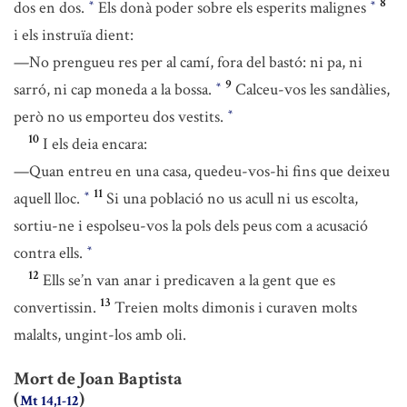
8
dos en dos.
Els donà poder sobre els esperits malignes
*
*
i els instruïa dient:
—No prengueu res per al camí, fora del bastó: ni pa, ni
9
sarró, ni cap moneda a la bossa.
Calceu-vos les sandàlies,
*
però no us emporteu dos vestits.
*
10
I els deia encara:
—Quan entreu en una casa, quedeu-vos-hi fins que deixeu
11
aquell lloc.
Si una població no us acull ni us escolta,
*
sortiu-ne i espolseu-vos la pols dels peus com a acusació
contra ells.
*
12
Ells se’n van anar i predicaven a la gent que es
13
convertissin.
Treien molts dimonis i curaven molts
malalts, ungint-los amb oli.
Mort de Joan Baptista
(
)
Mt 14,1-12