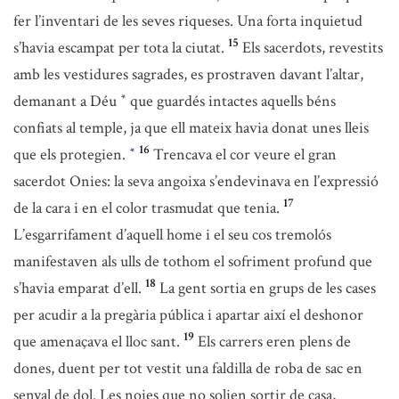
fer l’inventari de les seves riqueses. Una forta inquietud
15
s’havia escampat per tota la ciutat.
Els sacerdots, revestits
amb les vestidures sagrades, es prostraven davant l’altar,
demanant a Déu
que guardés intactes aquells béns
*
confiats al temple, ja que ell mateix havia donat unes lleis
16
que els protegien.
Trencava el cor veure el gran
*
sacerdot Onies: la seva angoixa s’endevinava en l’expressió
17
de la cara i en el color trasmudat que tenia.
L’esgarrifament d’aquell home i el seu cos tremolós
manifestaven als ulls de tothom el sofriment profund que
18
s’havia emparat d’ell.
La gent sortia en grups de les cases
per acudir a la pregària pública i apartar així el deshonor
19
que amenaçava el lloc sant.
Els carrers eren plens de
dones, duent per tot vestit una faldilla de roba de sac en
senyal de dol. Les noies que no solien sortir de casa,