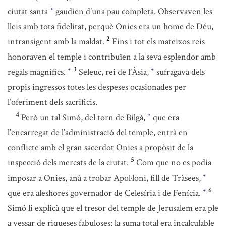
ciutat santa
gaudien d’una pau completa. Observaven les
*
lleis amb tota fidelitat, perquè Onies era un home de Déu,
2
intransigent amb la maldat.
Fins i tot els mateixos reis
honoraven el temple i contribuïen a la seva esplendor amb
3
regals magnífics.
Seleuc, rei de l’Àsia,
sufragava dels
*
*
propis ingressos totes les despeses ocasionades per
l’oferiment dels sacrificis.
4
Però un tal Simó, del torn de Bilgà,
que era
*
l’encarregat de l’administració del temple, entrà en
conflicte amb el gran sacerdot Onies a propòsit de la
5
inspecció dels mercats de la ciutat.
Com que no es podia
imposar a Onies, anà a trobar Apol·loni, fill de Tràsees,
*
6
que era aleshores governador de Celesíria i de Fenícia.
*
Simó li explicà que el tresor del temple de Jerusalem era ple
a vessar de riqueses fabuloses: la suma total era incalculable