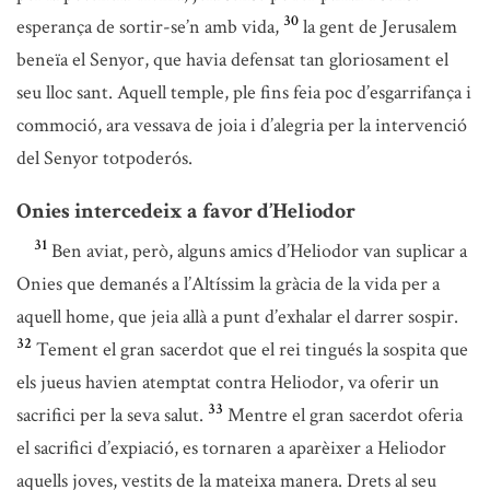
30
esperança de sortir-se’n amb vida,
la gent de Jerusalem
beneïa el Senyor, que havia defensat tan gloriosament el
seu lloc sant. Aquell temple, ple fins feia poc d’esgarrifança i
commoció, ara vessava de joia i d’alegria per la intervenció
del Senyor totpoderós.
Onies intercedeix a favor d’Heliodor
31
Ben aviat, però, alguns amics d’Heliodor van suplicar a
Onies que demanés a l’Altíssim la gràcia de la vida per a
aquell home, que jeia allà a punt d’exhalar el darrer sospir.
32
Tement el gran sacerdot que el rei tingués la sospita que
els jueus havien atemptat contra Heliodor, va oferir un
33
sacrifici per la seva salut.
Mentre el gran sacerdot oferia
el sacrifici d’expiació, es tornaren a aparèixer a Heliodor
aquells joves, vestits de la mateixa manera. Drets al seu