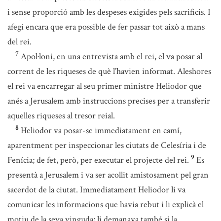
i sense proporció amb les despeses exigides pels sacrificis. I
afegí encara que era possible de fer passar tot això a mans
del rei.
7
Apol·loni, en una entrevista amb el rei, el va posar al
corrent de les riqueses de què l’havien informat. Aleshores
el rei va encarregar al seu primer ministre Heliodor que
anés a Jerusalem amb instruccions precises per a transferir
aquelles riqueses al tresor reial.
8
Heliodor va posar-se immediatament en camí,
aparentment per inspeccionar les ciutats de Celesíria i de
9
Fenícia; de fet, però, per executar el projecte del rei.
Es
presentà a Jerusalem i va ser acollit amistosament pel gran
sacerdot de la ciutat. Immediatament Heliodor li va
comunicar les informacions que havia rebut i li explicà el
motiu de la seva vinguda; li demanava també si la