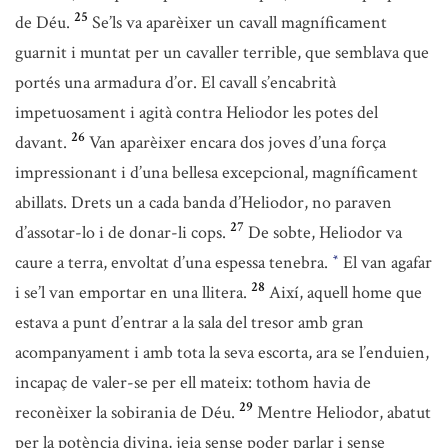
25
de Déu.
Se’ls va aparèixer un cavall magníficament
guarnit i muntat per un cavaller terrible, que semblava que
portés una armadura d’or. El cavall s’encabrità
impetuosament i agità contra Heliodor les potes del
26
davant.
Van aparèixer encara dos joves d’una força
impressionant i d’una bellesa excepcional, magníficament
abillats. Drets un a cada banda d’Heliodor, no paraven
27
d’assotar-lo i de donar-li cops.
De sobte, Heliodor va
caure a terra, envoltat d’una espessa tenebra.
El van agafar
*
28
i se’l van emportar en una llitera.
Així, aquell home que
estava a punt d’entrar a la sala del tresor amb gran
acompanyament i amb tota la seva escorta, ara se l’enduien,
incapaç de valer-se per ell mateix: tothom havia de
29
reconèixer la sobirania de Déu.
Mentre Heliodor, abatut
per la potència divina, jeia sense poder parlar i sense