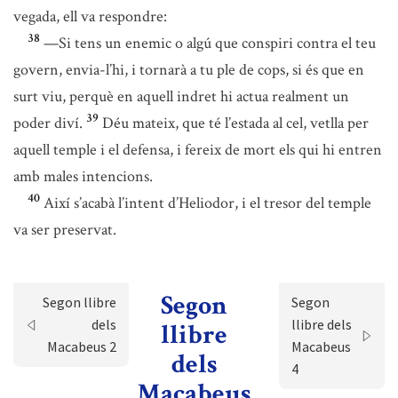
vegada, ell va respondre:
38
—Si tens un enemic o algú que conspiri contra el teu
govern, envia-l’hi, i tornarà a tu ple de cops, si és que en
surt viu, perquè en aquell indret hi actua realment un
39
poder diví.
Déu mateix, que té l’estada al cel, vetlla per
aquell temple i el defensa, i fereix de mort els qui hi entren
amb males intencions.
40
Així s’acabà l’intent d’Heliodor, i el tresor del temple
va ser preservat.
Segon
Segon llibre
Segon
dels
llibre dels
llibre
Macabeus 2
Macabeus
dels
4
Macabeus