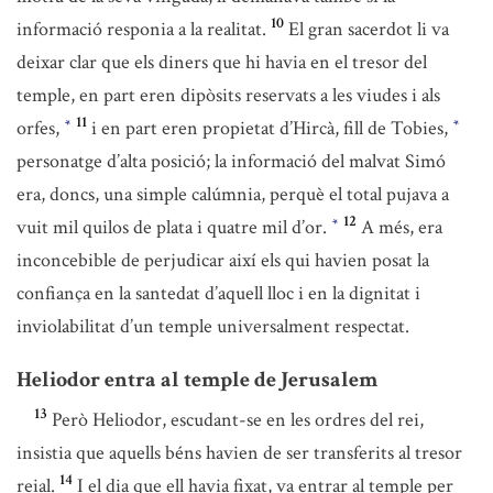
10
informació responia a la realitat.
El gran sacerdot li va
deixar clar que els diners que hi havia en el tresor del
temple, en part eren dipòsits reservats a les viudes i als
11
orfes,
i en part eren propietat d’Hircà, fill de Tobies,
*
*
personatge d’alta posició; la informació del malvat Simó
era, doncs, una simple calúmnia, perquè el total pujava a
12
vuit mil quilos de plata i quatre mil d’or.
A més, era
*
inconcebible de perjudicar així els qui havien posat la
confiança en la santedat d’aquell lloc i en la dignitat i
inviolabilitat d’un temple universalment respectat.
Heliodor entra al temple de Jerusalem
13
Però Heliodor, escudant-se en les ordres del rei,
insistia que aquells béns havien de ser transferits al tresor
14
reial.
I el dia que ell havia fixat, va entrar al temple per