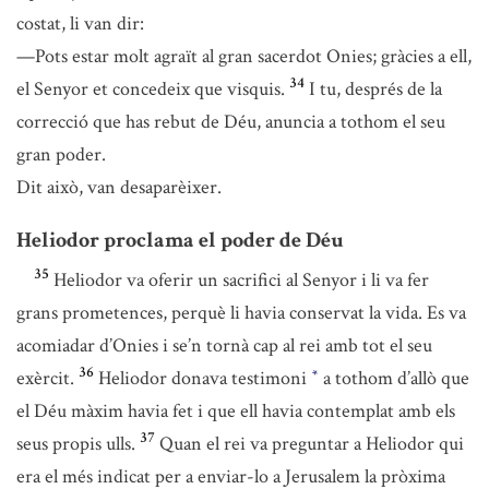
costat, li van dir:
—Pots estar molt agraït al gran sacerdot Onies; gràcies a ell,
34
el Senyor et concedeix que visquis.
I tu, després de la
correcció que has rebut de Déu, anuncia a tothom el seu
gran poder.
Dit això, van desaparèixer.
Heliodor proclama el poder de Déu
35
Heliodor va oferir un sacrifici al Senyor i li va fer
grans prometences, perquè li havia conservat la vida. Es va
acomiadar d’Onies i se’n tornà cap al rei amb tot el seu
36
exèrcit.
Heliodor donava testimoni
a tothom d’allò que
*
el Déu màxim havia fet i que ell havia contemplat amb els
37
seus propis ulls.
Quan el rei va preguntar a Heliodor qui
era el més indicat per a enviar-lo a Jerusalem la pròxima