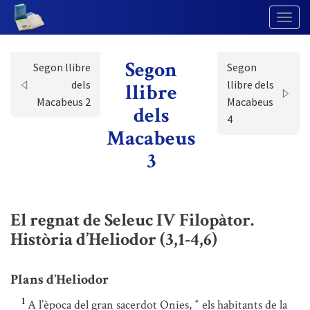
Togg
Navig
Segon
Segon llibre
Segon
dels
llibre dels
llibre
Macabeus 2
Macabeus
dels
4
Macabeus
3
El regnat de Seleuc IV Filopàtor.
Història d’Heliodor (3,1-4,6)
Plans d’Heliodor
1
A l’època del gran sacerdot Onies,
els habitants de la
*