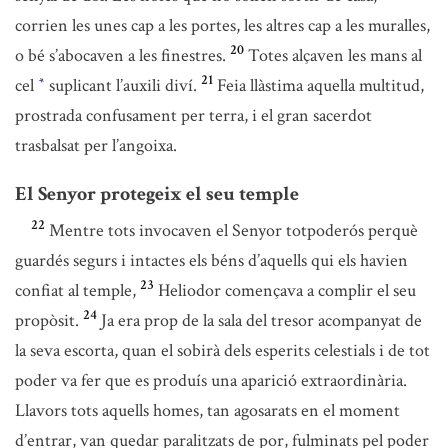
corrien les unes cap a les portes, les altres cap a les muralles,
20
o bé s’abocaven a les finestres.
Totes alçaven les mans al
21
cel
suplicant l’auxili diví.
Feia llàstima aquella multitud,
*
prostrada confusament per terra, i el gran sacerdot
trasbalsat per l’angoixa.
El Senyor protegeix el seu temple
22
Mentre tots invocaven el Senyor totpoderós perquè
guardés segurs i intactes els béns d’aquells qui els havien
23
confiat al temple,
Heliodor començava a complir el seu
24
propòsit.
Ja era prop de la sala del tresor acompanyat de
la seva escorta, quan el sobirà dels esperits celestials i de tot
poder va fer que es produís una aparició extraordinària.
Llavors tots aquells homes, tan agosarats en el moment
d’entrar, van quedar paralitzats de por, fulminats pel poder