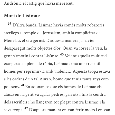
Andrònic el càstig que havia merescut.
Mort de Lisímac
39
D’altra banda, Lisímac havia comès molts robatoris
sacrílegs al temple de Jerusalem, amb la complicitat de
Menelau, el seu germà. D’aquesta manera ja havien
desaparegut molts objectes d’or. Quan va córrer la veu, la
40
gent s’amotinà contra Lisímac.
Veient aquella multitud
exasperada i plena de ràbia, Lisímac armà uns tres mil
homes per reprimir-la amb violència. Aquesta tropa estava
a les ordres d’un tal Auran, home que tenia tants anys com
41
poc seny.
En adonar-se que els homes de Lisímac els
atacaven, la gent va agafar pedres, garrots i fins la cendra
dels sacrificis i ho llançaren tot plegat contra Lisímac i la
42
seva tropa.
D’aquesta manera en van ferir molts i en van