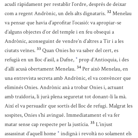
acudí ràpidament per restablir l’ordre, després de deixar
32
com a regent Andrònic, un dels alts dignataris.
Menelau
va pensar que havia d’aprofitar l’ocasió: va apropiar-se
d’alguns objectes d’or del temple i en feu obsequi a
Andrònic, aconseguint de vendre’n d’altres a Tir i a les
33
ciutats veïnes.
Quan Onies ho va saber del cert, es
refugià en un lloc d’asil, a Dafne,
prop d’Antioquia, i des
*
34
d’allí acusà obertament Menelau.
Per això Menelau, en
una entrevista secreta amb Andrònic, el va convèncer que
eliminés Onies. Andrònic anà a trobar Onies i, actuant
amb traïdoria, li jurà plena seguretat tot donant-li la mà.
Així el va persuadir que sortís del lloc de refugi. Malgrat les
sospites, Onies s’hi avingué. Immediatament el va fer
35
matar sense cap respecte per la justícia.
L’injust
assassinat d’aquell home
indignà i revoltà no solament els
*