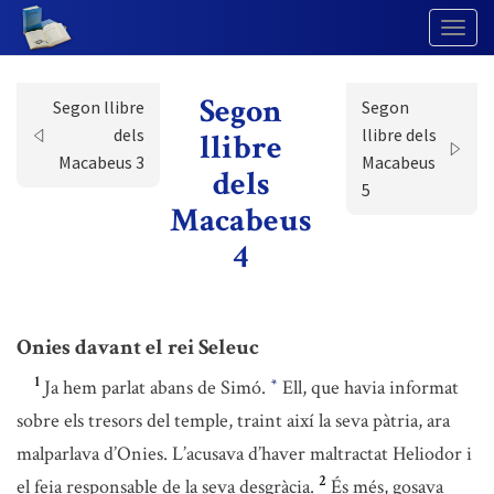
Togg
Navig
Segon
Segon llibre
Segon
dels
llibre dels
llibre
Macabeus 3
Macabeus
dels
5
Macabeus
4
Onies davant el rei Seleuc
1
Ja hem parlat abans de Simó.
Ell, que havia informat
*
sobre els tresors del temple, traint així la seva pàtria, ara
malparlava d’Onies. L’acusava d’haver maltractat Heliodor i
2
el feia responsable de la seva desgràcia.
És més, gosava