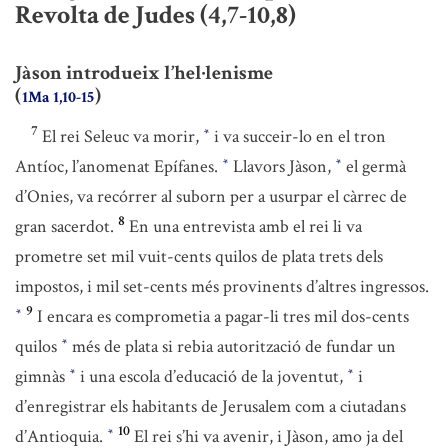
Revolta de Judes (4,7-10,8)
Jàson introdueix l’hel·lenisme
(
)
1Ma 1,10-15
7
El rei Seleuc va morir,
i va succeir-lo en el tron
*
Antíoc, l’anomenat Epífanes.
Llavors Jàson,
el germà
*
*
d’Onies, va recórrer al suborn per a usurpar el càrrec de
8
gran sacerdot.
En una entrevista amb el rei li va
prometre set mil vuit-cents quilos de plata trets dels
impostos, i mil set-cents més provinents d’altres ingressos.
9
I encara es comprometia a pagar-li tres mil dos-cents
*
quilos
més de plata si rebia autorització de fundar un
*
gimnàs
i una escola d’educació de la joventut,
i
*
*
d’enregistrar els habitants de Jerusalem com a ciutadans
10
d’Antioquia.
El rei s’hi va avenir, i Jàson, amo ja del
*