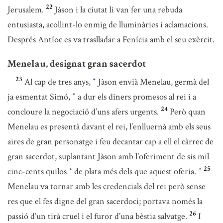
22
Jerusalem.
Jàson i la ciutat li van fer una rebuda
entusiasta, acollint-lo enmig de lluminàries i aclamacions.
Després Antíoc es va traslladar a Fenícia amb el seu exèrcit.
Menelau, designat gran sacerdot
23
Al cap de tres anys,
Jàson envià Menelau, germà del
*
ja esmentat Simó,
a dur els diners promesos al rei i a
*
24
concloure la negociació d’uns afers urgents.
Però quan
Menelau es presentà davant el rei, l’enlluernà amb els seus
aires de gran personatge i feu decantar cap a ell el càrrec de
gran sacerdot, suplantant Jàson amb l’oferiment de sis mil
25
cinc-cents quilos
de plata més dels que aquest oferia.
*
*
Menelau va tornar amb les credencials del rei però sense
res que el fes digne del gran sacerdoci; portava només la
26
passió d’un tirà cruel i el furor d’una bèstia salvatge.
I