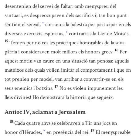
desentenien del servei de l’altar: amb menyspreu del
santuari, es despreocupaven dels sacrificis i, tan bon punt
sentien el senyal,
corrien a la palestra per participar en els
*
diversos exercicis esportius,
contraris a la Llei de Moisès.
*
15
Tenien per no res les pràctiques honorables de la seva
16
pàtria i consideraven molt millors els honors grecs.
Per
aquest motiu van caure en una situació tan penosa: aquells
mateixos dels quals volien imitar el comportament i que en
tot prenien per model, van arribar a convertir-se en els
17
seus enemics i botxins.
No es violen impunement les
lleis divines! Ho demostrarà la història que segueix.
Antíoc IV, aclamat a Jerusalem
18
Cada quatre anys se celebraven a Tir uns jocs en
19
honor d’Hèracles,
en presència del rei.
El menyspreable
*