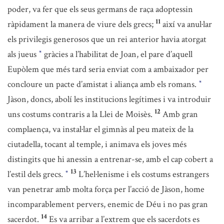
poder, va fer que els seus germans de raça adoptessin
11
ràpidament la manera de viure dels grecs;
així va anul·lar
els privilegis generosos que un rei anterior havia atorgat
als jueus
gràcies a l’habilitat de Joan, el pare d’aquell
*
Eupòlem que més tard seria enviat com a ambaixador per
concloure un pacte d’amistat i aliança amb els romans.
*
Jàson, doncs, abolí les institucions legítimes i va introduir
12
uns costums contraris a la Llei de Moisès.
Amb gran
complaença, va instal·lar el gimnàs al peu mateix de la
ciutadella, tocant al temple, i animava els joves més
distingits que hi anessin a entrenar-se, amb el cap cobert a
13
l’estil dels grecs.
L’hel·lenisme i els costums estrangers
*
van penetrar amb molta força per l’acció de Jàson, home
incomparablement pervers, enemic de Déu i no pas gran
14
sacerdot.
Es va arribar a l’extrem que els sacerdots es