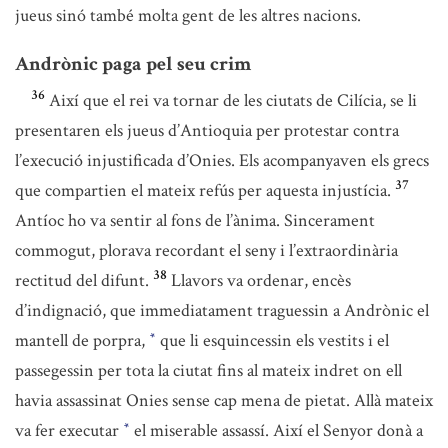
jueus sinó també molta gent de les altres nacions.
Andrònic paga pel seu crim
36
Així que el rei va tornar de les ciutats de Cilícia, se li
presentaren els jueus d’Antioquia per protestar contra
l’execució injustificada d’Onies. Els acompanyaven els grecs
37
que compartien el mateix refús per aquesta injustícia.
Antíoc ho va sentir al fons de l’ànima. Sincerament
commogut, plorava recordant el seny i l’extraordinària
38
rectitud del difunt.
Llavors va ordenar, encès
d’indignació, que immediatament traguessin a Andrònic el
mantell de porpra,
que li esquincessin els vestits i el
*
passegessin per tota la ciutat fins al mateix indret on ell
havia assassinat Onies sense cap mena de pietat. Allà mateix
va fer executar
el miserable assassí. Així el Senyor donà a
*