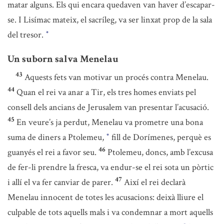
matar alguns. Els qui encara quedaven van haver d’escapar-
se. I Lisímac mateix, el sacríleg, va ser linxat prop de la sala
del tresor.
*
Un suborn salva Menelau
43
Aquests fets van motivar un procés contra Menelau.
44
Quan el rei va anar a Tir, els tres homes enviats pel
consell dels ancians de Jerusalem van presentar l’acusació.
45
En veure’s ja perdut, Menelau va prometre una bona
suma de diners a Ptolemeu,
fill de Dorímenes, perquè es
*
46
guanyés el rei a favor seu.
Ptolemeu, doncs, amb l’excusa
de fer-li prendre la fresca, va endur-se el rei sota un pòrtic
47
i allí el va fer canviar de parer.
Així el rei declarà
Menelau innocent de totes les acusacions: deixà lliure el
culpable de tots aquells mals i va condemnar a mort aquells