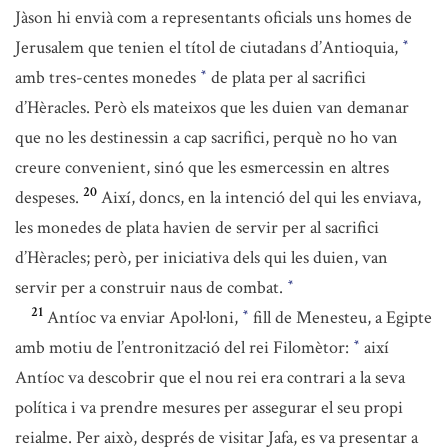
Jàson hi envià com a representants oficials uns homes de
Jerusalem que tenien el títol de ciutadans d’Antioquia,
*
amb tres-centes monedes
de plata per al sacrifici
*
d’Hèracles. Però els mateixos que les duien van demanar
que no les destinessin a cap sacrifici, perquè no ho van
creure convenient, sinó que les esmercessin en altres
20
despeses.
Així, doncs, en la intenció del qui les enviava,
les monedes de plata havien de servir per al sacrifici
d’Hèracles; però, per iniciativa dels qui les duien, van
servir per a construir naus de combat.
*
21
Antíoc va enviar Apol·loni,
fill de Menesteu, a Egipte
*
amb motiu de l’entronització del rei Filomètor:
així
*
Antíoc va descobrir que el nou rei era contrari a la seva
política i va prendre mesures per assegurar el seu propi
reialme. Per això, després de visitar Jafa, es va presentar a