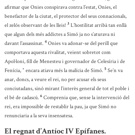
afirmar que Onies conspirava contra l’estat, Onies, el
benefactor de la ciutat, el protector del seus connacionals,
3
el zelós observant de les lleis!
L’hostilitat arribà tan enllà
que algun dels més addictes a Simó ja no s’aturava ni
4
davant l’assassinat.
Onies va adonar-se del perill que
comportava aquesta rivalitat, veient sobretot com
Apol·loni, fill de Menesteu i governador de Celesíria i de
5
Fenícia,
encara atiava més la malícia de Simó.
Se’n va
*
anar, doncs, a veure el rei, no per acusar els seus
conciutadans, sinó mirant l’interès general de tot el poble i
6
el bé de cadascú.
Comprenia que, sense la intervenció del
rei, era impossible de restablir la pau, ja que Simó no
renunciaria a la seva insensatesa.
El regnat d’Antíoc IV Epífanes.