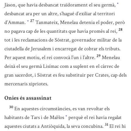
Jàson, que havia desbancat traïdorament el seu germà,
*
desbancat ara per un altre, s’hagué d’exiliar al territori
27
d’Amman.
Tanmateix, Menelau detenia el poder, però
*
28
no pagava cap de les quantitats que havia promès al rei,
tot i les reclamacions de Sòstrat, governador militar de la
ciutadella de Jerusalem i encarregat de cobrar els tributs.
29
Per aquest motiu, el rei convocà l’un i l’altre.
Menelau
deixà el seu germà Lisímac com a suplent en el càrrec de
gran sacerdot, i Sòstrat es feu substituir per Crates, cap dels
mercenaris xipriotes.
Onies és assassinat
30
En aquestes circumstàncies, es van revoltar els
habitants de Tars i de Mal·los
perquè el rei havia regalat
*
31
aquestes ciutats a Antiòquida, la seva concubina.
El rei hi