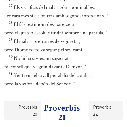
27
Els sacrificis del malvat són abominables,
i encara més si els ofereix amb segones intencions.
*
28
El fals testimoni desapareixerà,
però el qui sap escoltar tindrà sempre una paraula.
*
29
El malvat pren aires de seguretat,
però l’home recte va segur pel seu camí.
30
No hi ha saviesa ni sagacitat
ni consell que valguin davant el Senyor.
*
31
S’entrena el cavall per al dia del combat,
però la victòria depèn del Senyor.
*
Proverbis
Proverbis
Proverbis
20
22
21