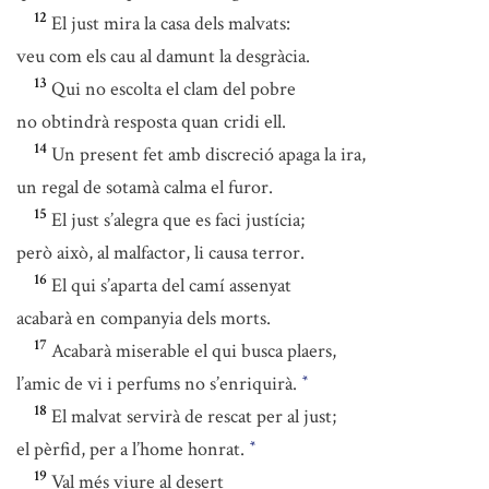
12
El just mira la casa dels malvats:
veu com els cau al damunt la desgràcia.
13
Qui no escolta el clam del pobre
no obtindrà resposta quan cridi ell.
14
Un present fet amb discreció apaga la ira,
un regal de sotamà calma el furor.
15
El just s’alegra que es faci justícia;
però això, al malfactor, li causa terror.
16
El qui s’aparta del camí assenyat
acabarà en companyia dels morts.
17
Acabarà miserable el qui busca plaers,
l’amic de vi i perfums no s’enriquirà.
*
18
El malvat servirà de rescat per al just;
el pèrfid, per a l’home honrat.
*
19
Val més viure al desert