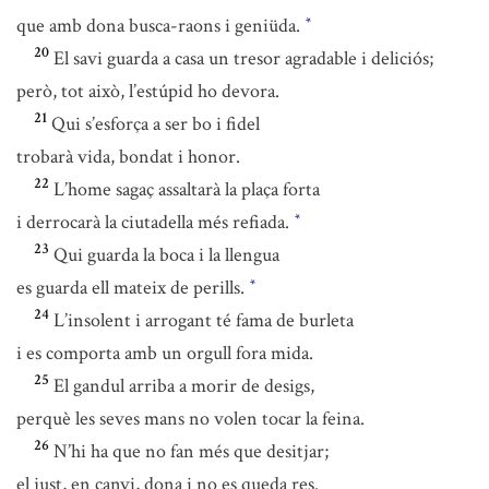
que amb dona busca-raons i geniüda.
*
20
El savi guarda a casa un tresor agradable i deliciós;
però, tot això, l’estúpid ho devora.
21
Qui s’esforça a ser bo i fidel
trobarà vida, bondat i honor.
22
L’home sagaç assaltarà la plaça forta
i derrocarà la ciutadella més refiada.
*
23
Qui guarda la boca i la llengua
es guarda ell mateix de perills.
*
24
L’insolent i arrogant té fama de burleta
i es comporta amb un orgull fora mida.
25
El gandul arriba a morir de desigs,
perquè les seves mans no volen tocar la feina.
26
N’hi ha que no fan més que desitjar;
el just, en canvi, dona i no es queda res.