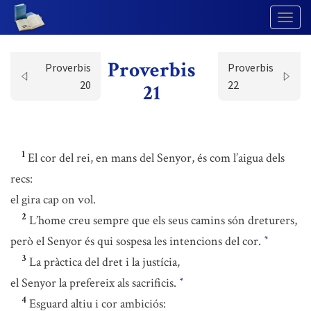
Togg
Navig
Proverbis
Proverbis
Proverbis
20
22
21
1
El cor del rei, en mans del Senyor, és com l’aigua dels
recs:
el gira cap on vol.
2
L’home creu sempre que els seus camins són dreturers,
però el Senyor és qui sospesa les intencions del cor.
*
3
La pràctica del dret i la justícia,
el Senyor la prefereix als sacrificis.
*
4
Esguard altiu i cor ambiciós: