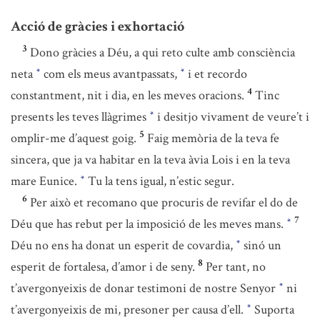
Acció de gràcies i exhortació
3
Dono gràcies a Déu, a qui reto culte amb consciència
neta
com els meus avantpassats,
i et recordo
*
*
4
constantment, nit i dia, en les meves oracions.
Tinc
presents les teves llàgrimes
i desitjo vivament de veure’t i
*
5
omplir-me d’aquest goig.
Faig memòria de la teva fe
sincera, que ja va habitar en la teva àvia Lois i en la teva
mare Eunice.
Tu la tens igual, n’estic segur.
*
6
Per això et recomano que procuris de revifar el do de
7
Déu que has rebut per la imposició de les meves mans.
*
Déu no ens ha donat un esperit de covardia,
sinó un
*
8
esperit de fortalesa, d’amor i de seny.
Per tant, no
t’avergonyeixis de donar testimoni de nostre Senyor
ni
*
t’avergonyeixis de mi, presoner per causa d’ell.
Suporta
*