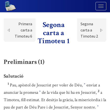
Togg
Navig
Segona
Primera
Segona
carta a
carta a
carta a
Timoteu 6
Timoteu 2
Timoteu 1
Preliminars (1)
Salutació
1
Pau, apòstol de Jesucrist per voler de Déu,
enviat a
*
2
anunciar la promesa
de la vida que hi ha en Jesucrist,
a
*
Timoteu, fill estimat. Et desitjo la gràcia, la misericòrdia i la
pau de part de Déu Pare i de Jesucrist, Senyor nostre.
*