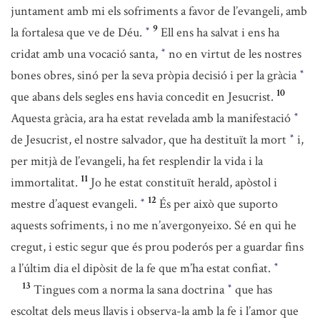
juntament amb mi els sofriments a favor de l’evangeli, amb
9
la fortalesa que ve de Déu.
Ell ens ha salvat i ens ha
*
cridat amb una vocació santa,
no en virtut de les nostres
*
bones obres, sinó per la seva pròpia decisió i per la gràcia
*
10
que abans dels segles ens havia concedit en Jesucrist.
Aquesta gràcia, ara ha estat revelada amb la manifestació
*
de Jesucrist, el nostre salvador, que ha destituït la mort
i,
*
per mitjà de l’evangeli, ha fet resplendir la vida i la
11
immortalitat.
Jo he estat constituït herald, apòstol i
12
mestre d’aquest evangeli.
És per això que suporto
*
aquests sofriments, i no me n’avergonyeixo. Sé en qui he
cregut, i estic segur que és prou poderós per a guardar fins
a l’últim dia el dipòsit de la fe que m’ha estat confiat.
*
13
Tingues com a norma la sana doctrina
que has
*
escoltat dels meus llavis i observa-la amb la fe i l’amor que