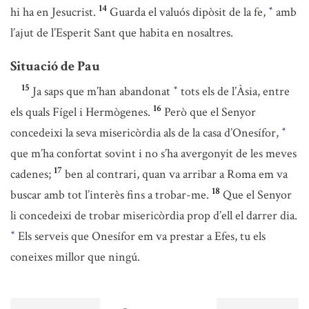
14
hi ha en Jesucrist.
Guarda el valuós dipòsit de la fe,
amb
*
l’ajut de l’Esperit Sant que habita en nosaltres.
Situació de Pau
15
Ja saps que m’han abandonat
tots els de l’Àsia, entre
*
16
els quals Fígel i Hermògenes.
Però que el Senyor
concedeixi la seva misericòrdia als de la casa d’Onesífor,
*
que m’ha confortat sovint i no s’ha avergonyit de les meves
17
cadenes;
ben al contrari, quan va arribar a Roma em va
18
buscar amb tot l’interès fins a trobar-me.
Que el Senyor
li concedeixi de trobar misericòrdia prop d’ell el darrer dia.
Els serveis que Onesífor em va prestar a Efes, tu els
*
coneixes millor que ningú.