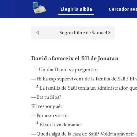
Llegir la Bíblia
Cercador av
Segon llibre de Samuel 8
David afavoreix el fill de Jonatan
1
Un dia David va preguntar:
—Hi ha cap supervivent de la família de Saül? El 
2
La família de Saül tenia un administrador que 
—Ets tu Sibà?
Ell respongué:
—Per a servir-te.
3
El rei li va demanar:
—Queda algú de la casa de Saül? Voldria afavorir