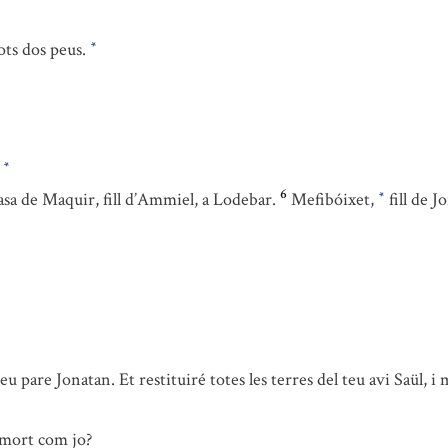
ots dos peus.
*
.
*
6
casa de Maquir, fill d’Ammiel, a Lodebar.
Mefibóixet,
fill de J
*
u pare Jonatan. Et restituiré totes les terres del teu avi Saül, 
 mort com jo?