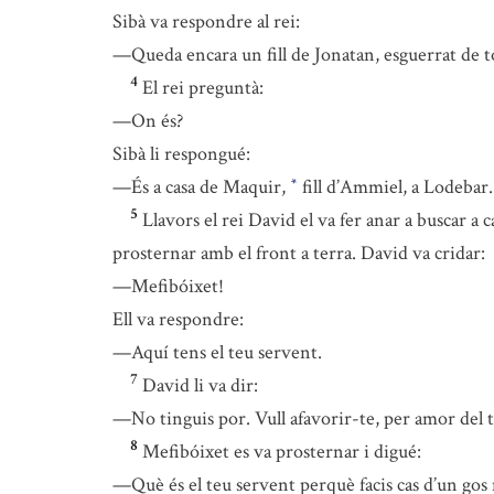
Sibà va respondre al rei:
—Queda encara un fill de Jonatan, esguerrat de t
4
El rei preguntà:
—On és?
Sibà li respongué:
—És a casa de Maquir,
fill d’Ammiel, a Lodebar
*
5
Llavors el rei David el va fer anar a buscar a 
prosternar amb el front a terra. David va cridar:
—Mefibóixet!
Ell va respondre:
—Aquí tens el teu servent.
7
David li va dir:
—No tinguis por. Vull afavorir-te, per amor del te
8
Mefibóixet es va prosternar i digué:
—Què és el teu servent perquè facis cas d’un gos