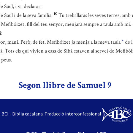
e Saül, i va declarar:
10
 Saül i de la seva família.
Tu treballaràs les seves terres, amb el
 Mefibóixet, fill del teu senyor, menjarà sempre a taula amb mi.
i:
yor, mani. Però, de fet, Mefibóixet ja menja a la meva taula
de l
*
à. Tots els qui vivien a casa de Sibà estaven al servei de Mefibói
s peus.
Segon llibre de Samuel 9
BCI - Bíblia catalana. Traducció interconfessional