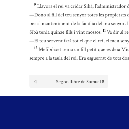
9
Llavors el rei va cridar Sibà, l’administrador d
—Dono al fill del teu senyor totes les propietats de
per al manteniment de la família del teu senyor. I
11
Sibà tenia quinze fills i vint mossos.
Va dir al re
—El teu servent farà tot el que el rei, el meu sen
12
Mefibóixet tenia un fill petit que es deia Mic
sempre a la taula del rei. Era esguerrat de tots do
Segon llibre de Samuel 8