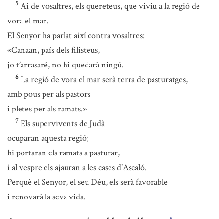
5
Ai de vosaltres, els quereteus, que viviu a la regió de
vora el mar.
El Senyor ha parlat així contra vosaltres:
«Canaan, país dels filisteus,
jo t’arrasaré, no hi quedarà ningú.
6
La regió de vora el mar serà terra de pasturatges,
amb pous per als pastors
i pletes per als ramats.»
7
Els supervivents de Judà
ocuparan aquesta regió;
hi portaran els ramats a pasturar,
i al vespre els ajauran a les cases d’Ascaló.
Perquè el Senyor, el seu Déu, els serà favorable
i renovarà la seva vida.