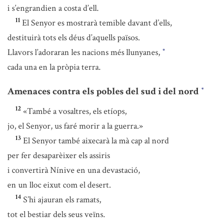
i s’engrandien a costa d’ell.
11
El Senyor es mostrarà temible davant d’ells,
destituirà tots els déus d’aquells països.
Llavors l’adoraran les nacions més llunyanes,
*
cada una en la pròpia terra.
Amenaces contra els pobles del sud i del nord
*
12
«També a vosaltres, els etíops,
jo, el Senyor, us faré morir a la guerra.»
13
El Senyor també aixecarà la mà cap al nord
per fer desaparèixer els assiris
i convertirà Nínive en una devastació,
en un lloc eixut com el desert.
14
S’hi ajauran els ramats,
tot el bestiar dels seus veïns.