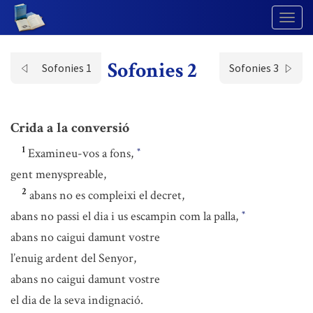
Togg
Navig
Sofonies 2
Sofonies 1
Sofonies 3
Crida a la conversió
1
Examineu-vos a fons,
*
gent menyspreable,
2
abans no es compleixi el decret,
abans no passi el dia i us escampin com la palla,
*
abans no caigui damunt vostre
l’enuig ardent del Senyor,
abans no caigui damunt vostre
el dia de la seva indignació.