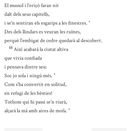
El mussol i l’eriçó faran nit
dalt dels seus capitells,
i se’n sentiran els esgarips a les finestres.
*
Des dels llindars es veuran les ruïnes,
perquè l’embigat de cedre quedarà al descobert.
15
Així acabarà la ciutat altiva
que vivia confiada
i pensava dintre seu:
Soc jo sola i ningú més.
*
Com s’ha convertit en solitud,
en refugi de les bèsties!
Tothom qui hi passi se’n riurà,
alçarà la mà amb aires de mofa.
*