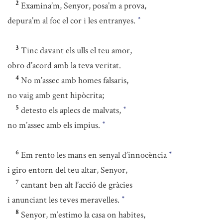
2
Examina’m, Senyor, posa’m a prova,
depura’m al foc el cor i les entranyes.
*
3
Tinc davant els ulls el teu amor,
obro d’acord amb la teva veritat.
4
No m’assec amb homes falsaris,
no vaig amb gent hipòcrita;
5
detesto els aplecs de malvats,
*
no m’assec amb els impius.
*
6
Em rento les mans en senyal d’innocència
*
i giro entorn del teu altar, Senyor,
7
cantant ben alt l’acció de gràcies
i anunciant les teves meravelles.
*
8
Senyor, m’estimo la casa on habites,