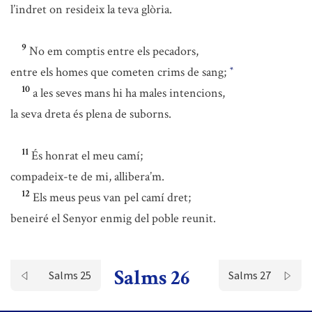
l’indret on resideix la teva glòria.
9
No em comptis entre els pecadors,
entre els homes que cometen crims de sang;
*
10
a les seves mans hi ha males intencions,
la seva dreta és plena de suborns.
11
És honrat el meu camí;
compadeix-te de mi, allibera’m.
12
Els meus peus van pel camí dret;
beneiré el Senyor enmig del poble reunit.
Salms 26
Salms 25
Salms 27