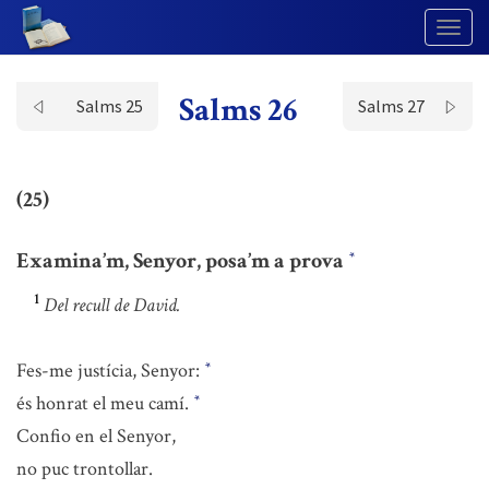
Togg
Navig
Salms 26
Salms 25
Salms 27
(25)
Examina’m, Senyor, posa’m a prova
*
1
Del recull de David.
Fes-me justícia, Senyor:
*
és honrat el meu camí.
*
Confio en el Senyor,
no puc trontollar.