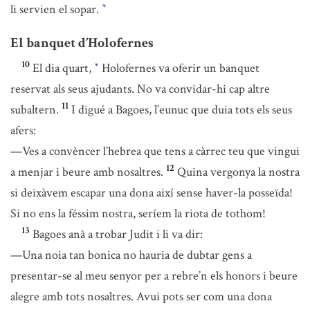
li servien el sopar.
*
El banquet d’Holofernes
10
El dia quart,
Holofernes va oferir un banquet
*
reservat als seus ajudants. No va convidar-hi cap altre
11
subaltern.
I digué a Bagoes, l’eunuc que duia tots els seus
afers:
—Ves a convèncer l’hebrea que tens a càrrec teu que vingui
12
a menjar i beure amb nosaltres.
Quina vergonya la nostra
si deixàvem escapar una dona així sense haver-la posseïda!
Si no ens la féssim nostra, seríem la riota de tothom!
13
Bagoes anà a trobar Judit i li va dir:
—Una noia tan bonica no hauria de dubtar gens a
presentar-se al meu senyor per a rebre’n els honors i beure
alegre amb tots nosaltres. Avui pots ser com una dona