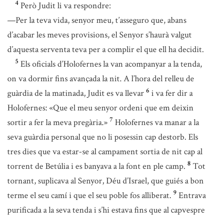
4
Però Judit li va respondre:
—Per la teva vida, senyor meu, t’asseguro que, abans
d’acabar les meves provisions, el Senyor s’haurà valgut
d’aquesta serventa teva per a complir el que ell ha decidit.
5
Els oficials d’Holofernes la van acompanyar a la tenda,
on va dormir fins avançada la nit. A l’hora del relleu de
6
guàrdia de la matinada, Judit es va llevar
i va fer dir a
Holofernes: «Que el meu senyor ordeni que em deixin
7
sortir a fer la meva pregària.»
Holofernes va manar a la
seva guàrdia personal que no li posessin cap destorb. Els
tres dies que va estar-se al campament sortia de nit cap al
8
torrent de Betúlia i es banyava a la font en ple camp.
Tot
tornant, suplicava al Senyor, Déu d’Israel, que guiés a bon
9
terme el seu camí i que el seu poble fos alliberat.
Entrava
purificada a la seva tenda i s’hi estava fins que al capvespre