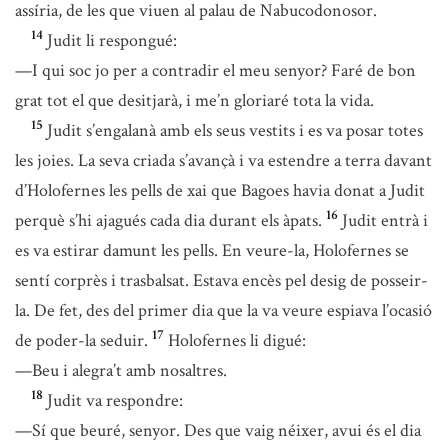
assíria, de les que viuen al palau de Nabucodonosor.
14
Judit li respongué:
—I qui soc jo per a contradir el meu senyor? Faré de bon
grat tot el que desitjarà, i me’n gloriaré tota la vida.
15
Judit s’engalanà amb els seus vestits i es va posar totes
les joies. La seva criada s’avançà i va estendre a terra davant
d’Holofernes les pells de xai que Bagoes havia donat a Judit
16
perquè s’hi ajagués cada dia durant els àpats.
Judit entrà i
es va estirar damunt les pells. En veure-la, Holofernes se
sentí corprès i trasbalsat. Estava encès pel desig de posseir-
la. De fet, des del primer dia que la va veure espiava l’ocasió
17
de poder-la seduir.
Holofernes li digué:
—Beu i alegra’t amb nosaltres.
18
Judit va respondre:
—Sí que beuré, senyor. Des que vaig néixer, avui és el dia