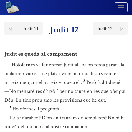
Togg
Navig
Judit 12
Judit 11
Judit 13
Judit es queda al campament
1
Holofernes va fer entrar Judit al lloc on tenia parada la
taula amb vaixella de plata i va manar que li servissin el
2
mateix menjar i el mateix vi que a ell.
Però Judit digué:
—No menjaré res d’això
per no caure en res que ofengui
*
Déu. En tinc prou amb les provisions que he dut.
3
Holofernes li preguntà:
—I si se t’acaben? D’on en traurem de semblants? No hi ha
ningú del teu poble al nostre campament.