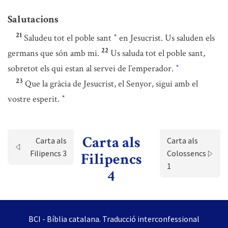
Salutacions
21
Saludeu tot el poble sant
en Jesucrist. Us saluden els
*
22
germans que són amb mi.
Us saluda tot el poble sant,
sobretot els qui estan al servei de l’emperador.
*
23
Que la gràcia de Jesucrist, el Senyor, sigui amb el
vostre esperit.
*
Carta als
Carta als
Carta als
Filipencs 3
Colossencs
Filipencs
1
4
BCI - Bíblia catalana. Traducció interconfessional