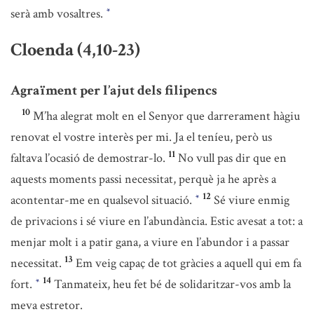
serà amb vosaltres.
*
Cloenda (4,10-23)
Agraïment per l’ajut dels filipencs
10
M’ha alegrat molt en el Senyor que darrerament hàgiu
renovat el vostre interès per mi. Ja el teníeu, però us
11
faltava l’ocasió de demostrar-lo.
No vull pas dir que en
aquests moments passi necessitat, perquè ja he après a
12
acontentar-me en qualsevol situació.
Sé viure enmig
*
de privacions i sé viure en l’abundància. Estic avesat a tot: a
menjar molt i a patir gana, a viure en l’abundor i a passar
13
necessitat.
Em veig capaç de tot gràcies a aquell qui em fa
14
fort.
Tanmateix, heu fet bé de solidaritzar-vos amb la
*
meva estretor.