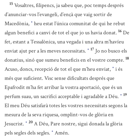
15
Vosaltres, filipencs, ja sabeu que, poc temps després
d’anunciar-vos l’evangeli, d’ençà que vaig sortir de
Macedònia,
heu estat l’única comunitat de qui he rebut
*
16
algun benefici a canvi de tot el que jo us havia donat.
De
fet, estant a Tessalònica, una vegada i una altra m’havíeu
17
enviat ajut per a les meves necessitats.
Jo no busco els
*
18
donatius, sinó que sumeu beneficis en el vostre compte.
Acuso, doncs, recepció de tot el que m’heu enviat,
i és
*
més que suficient. Visc sense dificultats després que
Epafrodit m’ha fet arribar la vostra aportació, que és un
19
perfum suau, un sacrifici acceptable i agradable a Déu.
*
El meu Déu satisfarà totes les vostres necessitats segons la
mesura de la seva riquesa, omplint-vos de glòria en
20
Jesucrist.
A Déu, Pare nostre, sigui donada la glòria
*
pels segles dels segles.
Amén.
*