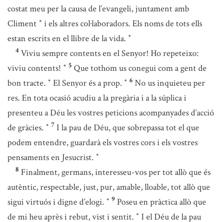
costat meu per la causa de l’evangeli, juntament amb
Climent
i els altres col·laboradors. Els noms de tots ells
*
estan escrits en el llibre de la vida.
*
4
Viviu sempre contents en el Senyor! Ho repeteixo:
5
viviu contents!
Que tothom us conegui com a gent de
*
6
bon tracte.
El Senyor és a prop.
No us inquieteu per
*
*
res. En tota ocasió acudiu a la pregària i a la súplica i
presenteu a Déu les vostres peticions acompanyades d’acció
7
de gràcies.
I la pau de Déu, que sobrepassa tot el que
*
podem entendre, guardarà els vostres cors i els vostres
pensaments en Jesucrist.
*
8
Finalment, germans, interesseu-vos per tot allò que és
autèntic, respectable, just, pur, amable, lloable, tot allò que
9
sigui virtuós i digne d’elogi.
Poseu en pràctica allò que
*
de mi heu après i rebut, vist i sentit.
I el Déu de la pau
*