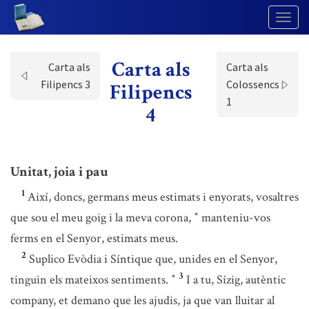
Togg
Navig
Carta als
Carta als
Carta als
Filipencs 3
Colossencs
Filipencs
1
4
Unitat, joia i pau
1
Així, doncs, germans meus estimats i enyorats, vosaltres
que sou el meu goig i la meva corona,
manteniu-vos
*
ferms en el Senyor, estimats meus.
2
Suplico Evòdia i Síntique que, unides en el Senyor,
3
tinguin els mateixos sentiments.
I a tu, Sízig, autèntic
*
company, et demano que les ajudis, ja que van lluitar al