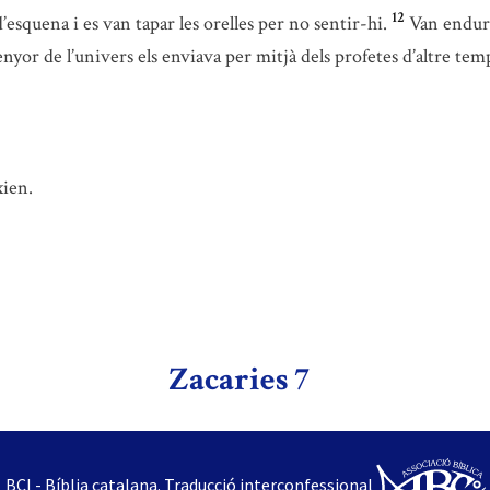
12
’esquena i es van tapar les orelles per no sentir-hi.
Van enduri
nyor de l’univers els enviava per mitjà dels profetes d’altre temp
xien.
Zacaries 7
BCI - Bíblia catalana. Traducció interconfessional