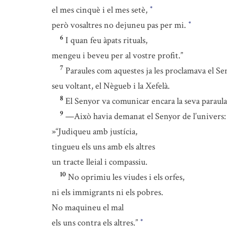
el mes cinquè i el mes setè,
*
però vosaltres no dejuneu pas per mi.
*
6
I quan feu àpats rituals,
mengeu i beveu per al vostre profit.”
7
Paraules com aquestes ja les proclamava el Sen
seu voltant, el Nègueb i la Xefelà.
8
El Senyor va comunicar encara la seva paraula
9
—Això havia demanat el Senyor de l’univers:
»“Judiqueu amb justícia,
tingueu els uns amb els altres
un tracte lleial i compassiu.
10
No oprimiu les viudes i els orfes,
ni els immigrants ni els pobres.
No maquineu el mal
els uns contra els altres.”
*