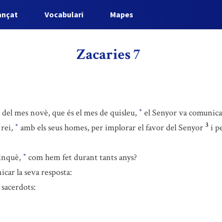
ançat
Vocabulari
Mapes
Zacaries 7
e del mes novè, que és el mes de quisleu,
el Senyor va comunicar 
*
3
 rei,
amb els seus homes, per implorar el favor del Senyor
i p
*
cinquè,
com hem fet durant tants anys?
*
car la seva resposta:
 sacerdots: