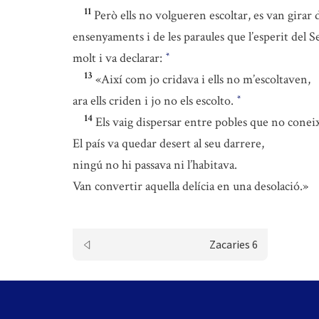
11
Però ells no volgueren escoltar, es van girar d
ensenyaments i de les paraules que l’esperit del Se
molt i va declarar:
*
13
«Així com jo cridava i ells no m’escoltaven,
ara ells criden i jo no els escolto.
*
14
Els vaig dispersar entre pobles que no conei
El país va quedar desert al seu darrere,
ningú no hi passava ni l’habitava.
Van convertir aquella delícia en una desolació.»
Zacaries 6