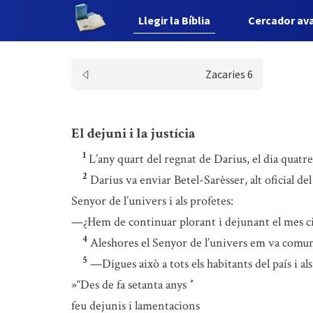
Llegir la Bíblia
Cercador av
Zacaries 6
El dejuni i la justícia
1
L’any quart del regnat de Darius, el dia quatr
2
Darius va enviar Betel-Sarèsser, alt oficial del
Senyor de l’univers i als profetes:
—¿Hem de continuar plorant i dejunant el mes 
4
Aleshores el Senyor de l’univers em va comuni
5
—Digues això a tots els habitants del país i als
»“Des de fa setanta anys
*
feu dejunis i lamentacions