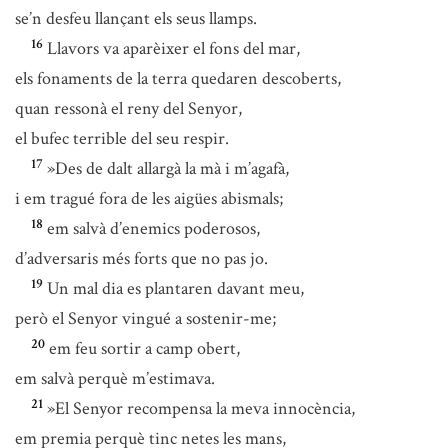
se’n desfeu llançant els seus llamps.
16
Llavors va aparèixer el fons del mar,
els fonaments de la terra quedaren descoberts,
quan ressonà el reny del Senyor,
el bufec terrible del seu respir.
17
»Des de dalt allargà la mà i m’agafà,
i em tragué fora de les aigües abismals;
18
em salvà d’enemics poderosos,
d’adversaris més forts que no pas jo.
19
Un mal dia es plantaren davant meu,
però el Senyor vingué a sostenir-me;
20
em feu sortir a camp obert,
em salvà perquè m’estimava.
21
»El Senyor recompensa la meva innocència,
em premia perquè tinc netes les mans,