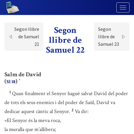
Togg
Navig
Segon
Segon llibre
Segon
de Samuel
llibre de
llibre de
21
Samuel 23
Samuel 22
Salm de David
(
)
*
Sl 18
1
Quan finalment el Senyor hagué salvat David del poder
de tots els seus enemics i del poder de Saül, David va
2
dedicar aquest càntic al Senyor.
Va dir:
«El Senyor és la meva roca,
la muralla que m’allibera;