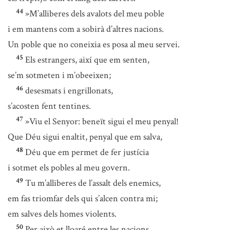
44
»M’alliberes dels avalots del meu poble
i em mantens com a sobirà d’altres nacions.
Un poble que no coneixia es posa al meu servei.
45
Els estrangers, així que em senten,
se’m sotmeten i m’obeeixen;
46
desesmats i engrillonats,
s’acosten fent tentines.
47
»Viu el Senyor: beneït sigui el meu penyal!
Que Déu sigui enaltit, penyal que em salva,
48
Déu que em permet de fer justícia
i sotmet els pobles al meu govern.
49
Tu m’alliberes de l’assalt dels enemics,
em fas triomfar dels qui s’alcen contra mi;
em salves dels homes violents.
50
Per això et lloaré entre les nacions,