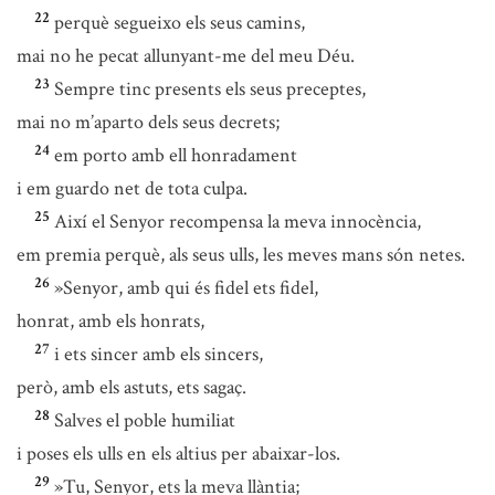
22
perquè segueixo els seus camins,
mai no he pecat allunyant-me del meu Déu.
23
Sempre tinc presents els seus preceptes,
mai no m’aparto dels seus decrets;
24
em porto amb ell honradament
i em guardo net de tota culpa.
25
Així el Senyor recompensa la meva innocència,
em premia perquè, als seus ulls, les meves mans són netes.
26
»Senyor, amb qui és fidel ets fidel,
honrat, amb els honrats,
27
i ets sincer amb els sincers,
però, amb els astuts, ets sagaç.
28
Salves el poble humiliat
i poses els ulls en els altius per abaixar-los.
29
»Tu, Senyor, ets la meva llàntia;