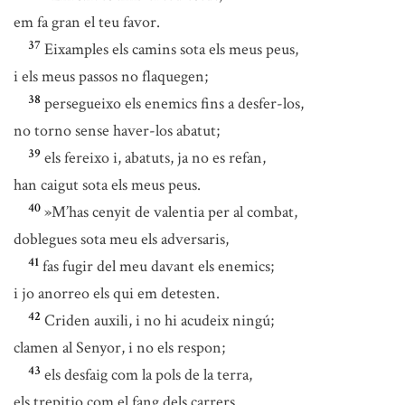
em fa gran el teu favor.
37
Eixamples els camins sota els meus peus,
i els meus passos no flaquegen;
38
persegueixo els enemics fins a desfer-los,
no torno sense haver-los abatut;
39
els fereixo i, abatuts, ja no es refan,
han caigut sota els meus peus.
40
»M’has cenyit de valentia per al combat,
doblegues sota meu els adversaris,
41
fas fugir del meu davant els enemics;
i jo anorreo els qui em detesten.
42
Criden auxili, i no hi acudeix ningú;
clamen al Senyor, i no els respon;
43
els desfaig com la pols de la terra,
els trepitjo com el fang dels carrers.