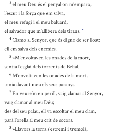
3
el meu Déu és el penyal on m’emparo,
l’escut i la força que em salva,
el meu refugi i el meu baluard,
el salvador que m’allibera dels tirans.
*
4
Clamo al Senyor, que és digne de ser lloat:
ell em salva dels enemics.
5
»M’envoltaven les onades de la mort,
sentia l’esglai dels torrents de Belial.
6
M’envoltaven les onades de la mort,
tenia davant meu els seus paranys.
7
En veure’m en perill, vaig clamar al Senyor,
vaig clamar al meu Déu;
des del seu palau, ell va escoltar el meu clam,
parà l’orella al meu crit de socors.
8
»Llavors la terra s’estremí i tremolà,