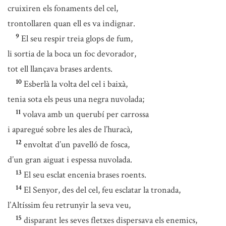
cruixiren els fonaments del cel,
trontollaren quan ell es va indignar.
9
El seu respir treia glops de fum,
li sortia de la boca un foc devorador,
tot ell llançava brases ardents.
10
Esberlà la volta del cel i baixà,
tenia sota els peus una negra nuvolada;
11
volava amb un querubí per carrossa
i aparegué sobre les ales de l’huracà,
12
envoltat d’un pavelló de fosca,
d’un gran aiguat i espessa nuvolada.
13
El seu esclat encenia brases roents.
14
El Senyor, des del cel, feu esclatar la tronada,
l’Altíssim feu retrunyir la seva veu,
15
disparant les seves fletxes dispersava els enemics,