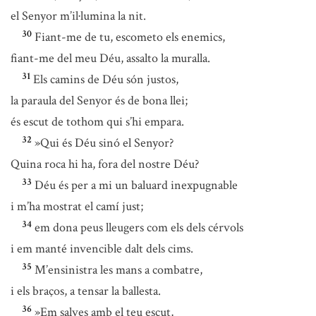
el Senyor m’il·lumina la nit.
30
Fiant-me de tu, escometo els enemics,
fiant-me del meu Déu, assalto la muralla.
31
Els camins de Déu són justos,
la paraula del Senyor és de bona llei;
és escut de tothom qui s’hi empara.
32
»Qui és Déu sinó el Senyor?
Quina roca hi ha, fora del nostre Déu?
33
Déu és per a mi un baluard inexpugnable
i m’ha mostrat el camí just;
34
em dona peus lleugers com els dels cérvols
i em manté invencible dalt dels cims.
35
M’ensinistra les mans a combatre,
i els braços, a tensar la ballesta.
36
»Em salves amb el teu escut,