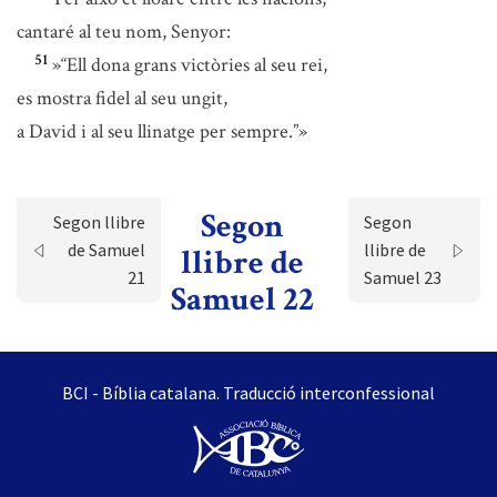
cantaré al teu nom, Senyor:
51
»“Ell dona grans victòries al seu rei,
es mostra fidel al seu ungit,
a David i al seu llinatge per sempre.”»
Segon
Segon llibre
Segon
de Samuel
llibre de
llibre de
21
Samuel 23
Samuel 22
BCI - Bíblia catalana. Traducció interconfessional