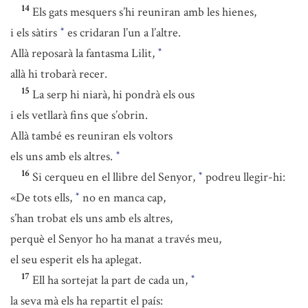
14
Els gats mesquers s’hi reuniran amb les hienes,
i els sàtirs
es cridaran l’un a l’altre.
*
Allà reposarà la fantasma Lilit,
*
allà hi trobarà recer.
15
La serp hi niarà, hi pondrà els ous
i els vetllarà fins que s’obrin.
Allà també es reuniran els voltors
els uns amb els altres.
*
16
Si cerqueu en el llibre del Senyor,
podreu llegir-hi:
*
«De tots ells,
no en manca cap,
*
s’han trobat els uns amb els altres,
perquè el Senyor ho ha manat a través meu,
el seu esperit els ha aplegat.
17
Ell ha sortejat la part de cada un,
*
la seva mà els ha repartit el país: