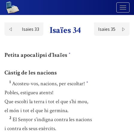
Togg
Navig
Isaïes 34
Isaïes 33
Isaïes 35
Petita apocalipsi d’Isaïes
*
Càstig de les nacions
1
Acosteu-vos, nacions, per escoltar!
*
Pobles, estigueu atents!
Que escolti la terra i tot el que s’hi mou,
el món i tot el que hi germina.
2
El Senyor s’indigna contra les nacions
i contra els seus exèrcits.