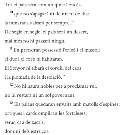
Tot el país serà com un quitrà encès,
10
que no s’apagarà ni de nit ni de dia:
la fumarada s’alçarà per sempre.
*
De segle en segle, el país serà un desert,
mai més no hi passarà ningú.
11
En prendran possessió l’eriçó i el mussol;
el duc i el corb hi habitaran.
El Senyor hi tibarà el cordill del caos
i la plomada de la desolació.
*
12
No hi haurà nobles per a proclamar rei,
no hi restarà ni un sol governant.
13
Els palaus quedaran envaïts amb matolls d’espines;
ortigues i cards ompliran les fortaleses;
seran cau de xacals,
domini dels estruços.