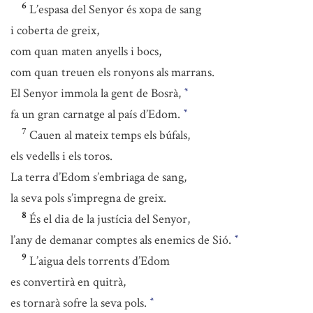
6
L’espasa del Senyor és xopa de sang
i coberta de greix,
com quan maten anyells i bocs,
com quan treuen els ronyons als marrans.
El Senyor immola la gent de Bosrà,
*
fa un gran carnatge al país d’Edom.
*
7
Cauen al mateix temps els búfals,
els vedells i els toros.
La terra d’Edom s’embriaga de sang,
la seva pols s’impregna de greix.
8
És el dia de la justícia del Senyor,
l’any de demanar comptes als enemics de Sió.
*
9
L’aigua dels torrents d’Edom
es convertirà en quitrà,
es tornarà sofre la seva pols.
*