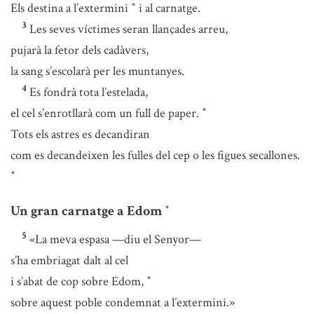
Els destina a l’extermini
i al carnatge.
*
3
Les seves víctimes seran llançades arreu,
pujarà la fetor dels cadàvers,
la sang s’escolarà per les muntanyes.
4
Es fondrà tota l’estelada,
el cel s’enrotllarà com un full de paper.
*
Tots els astres es decandiran
com es decandeixen les fulles del cep o les figues secallones.
*
Un gran carnatge a Edom
*
5
«La meva espasa —diu el Senyor—
s’ha embriagat dalt al cel
i s’abat de cop sobre Edom,
*
sobre aquest poble condemnat a l’extermini.»