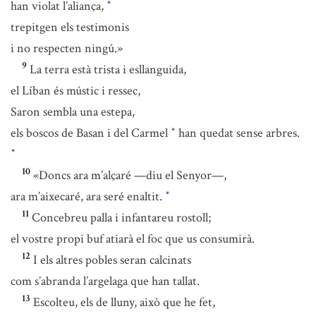
han violat l’aliança,
*
trepitgen els testimonis
i no respecten ningú.»
9
La terra està trista i esllanguida,
el Líban és mústic i ressec,
Saron sembla una estepa,
els boscos de Basan i del Carmel
han quedat sense arbres.
*
*
10
«Doncs ara m’alçaré —diu el Senyor—,
ara m’aixecaré, ara seré enaltit.
*
11
Concebreu palla i infantareu rostoll;
el vostre propi buf atiarà el foc que us consumirà.
12
I els altres pobles seran calcinats
com s’abranda l’argelaga que han tallat.
13
Escolteu, els de lluny, això que he fet,