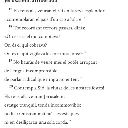
Jerusalem, alliberada
17
Els teus ulls veuran el rei en la seva esplendor
i contemplaran el país d’un cap a l’altre.
*
18
Tot recordant terrors passats, diràs:
«On és ara el qui comptava?
On és el qui cobrava?
On és el qui vigilava les fortificacions?»
*
19
No hauràs de veure més el poble arrogant
de llengua incomprensible,
de parlar ridícul que ningú no entén.
*
20
Contempla Sió, la ciutat de les nostres festes!
Els teus ulls veuran Jerusalem,
estatge tranquil, tenda incommovible:
no li arrencaran mai més les estaques
ni en deslligaran una sola corda.
*