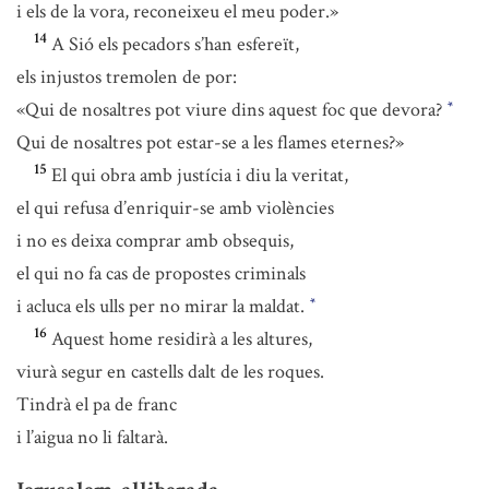
i els de la vora, reconeixeu el meu poder.»
14
A Sió els pecadors s’han esfereït,
els injustos tremolen de por:
«Qui de nosaltres pot viure dins aquest foc que devora?
*
Qui de nosaltres pot estar-se a les flames eternes?»
15
El qui obra amb justícia i diu la veritat,
el qui refusa d’enriquir-se amb violències
i no es deixa comprar amb obsequis,
el qui no fa cas de propostes criminals
i acluca els ulls per no mirar la maldat.
*
16
Aquest home residirà a les altures,
viurà segur en castells dalt de les roques.
Tindrà el pa de franc
i l’aigua no li faltarà.