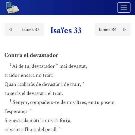
Togg
Navig
Isaïes 33
Isaïes 32
Isaïes 34
Contra el devastador
1
Ai de tu, devastador
mai devastat,
*
traïdor encara no traït!
Quan acabaràs de devastar i de trair,
*
tu seràs el devastat i el traït.
2
Senyor, compadeix-te de nosaltres, en tu posem
l’esperança.
*
Sigues cada matí la nostra força,
salva’ns a l’hora del perill.
*