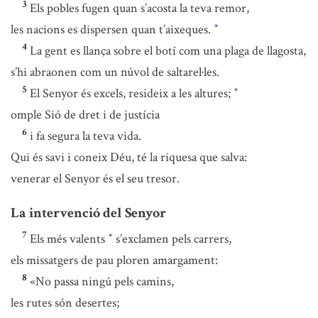
3
Els pobles fugen quan s’acosta la teva remor,
les nacions es dispersen quan t’aixeques.
*
4
La gent es llança sobre el botí com una plaga de llagosta,
s’hi abraonen com un núvol de saltarel·les.
5
El Senyor és excels, resideix a les altures;
*
omple Sió de dret i de justícia
6
i fa segura la teva vida.
Qui és savi i coneix Déu, té la riquesa que salva:
venerar el Senyor és el seu tresor.
La intervenció del Senyor
7
Els més valents
s’exclamen pels carrers,
*
els missatgers de pau ploren amargament:
8
«No passa ningú pels camins,
les rutes són desertes;