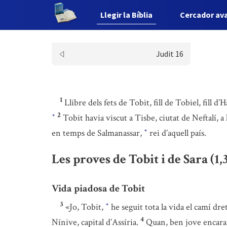
Llegir la Bíblia
Cercador av
Judit 16
1
Llibre dels fets de Tobit, fill de Tobiel, fill d’H
2
Tobit havia viscut a Tisbe, ciutat de Neftalí, a
*
en temps de Salmanassar,
rei d’aquell país.
*
Les proves de Tobit i de Sara (1,3
Vida piadosa de Tobit
3
«Jo, Tobit,
he seguit tota la vida el camí dre
*
4
Nínive, capital d’Assíria.
Quan, ben jove encara, 