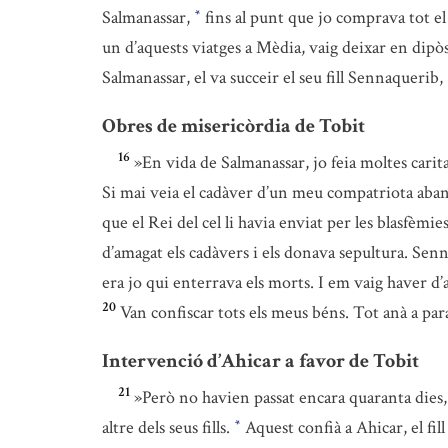
Salmanassar,
fins al punt que jo comprava tot el 
*
un d’aquests viatges a Mèdia, vaig deixar en dip
Salmanassar, el va succeir el seu fill Sennaquerib,
Obres de misericòrdia de Tobit
16
»En vida de Salmanassar, jo feia moltes carita
Si mai veia el cadàver d’un meu compatriota aban
que el Rei del cel li havia enviat per les blasfèmi
d’amagat els cadàvers i els donava sepultura. Senn
era jo qui enterrava els morts. I em vaig haver d
20
Van confiscar tots els meus béns. Tot anà a par
Intervenció d’Ahicar a favor de Tobit
21
»Però no havien passat encara quaranta dies, 
altre dels seus fills.
Aquest confià a Ahicar, el fil
*