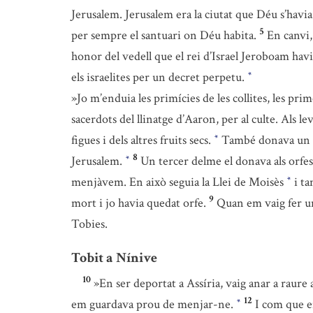
Jerusalem. Jerusalem era la ciutat que Déu s’havia e
5
per sempre el santuari on Déu habita.
En canvi,
honor del vedell que el rei d’Israel Jeroboam havia
els israelites per un decret perpetu.
*
»Jo m’enduia les primícies de les collites, les prim
sacerdots del llinatge d’Aaron, per al culte. Als lev
figues i dels altres fruits secs.
També donava un seg
*
8
Jerusalem.
Un tercer delme el donava als orfes, a
*
menjàvem. En això seguia la Llei de Moisès
i ta
*
9
mort i jo havia quedat orfe.
Quan em vaig fer u
Tobies.
Tobit a Nínive
10
»En ser deportat a Assíria, vaig anar a raur
12
em guardava prou de menjar-ne.
I com que e
*