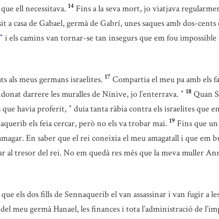
14
que ell necessitava.
Fins a la seva mort, jo viatjava regularm
òsit a casa de Gabael, germà de Gabrí, unes saques amb dos-cents
i els camins van tornar-se tan insegurs que em fou impossible 
*
17
ts als meus germans israelites.
Compartia el meu pa amb els fa
18
donat darrere les muralles de Nínive, jo l’enterrava.
Quan Se
*
es que havia proferit,
duia tanta ràbia contra els israelites que e
*
19
aquerib els feia cercar, però no els va trobar mai.
Fins que un 
’amagar. En saber que el rei coneixia el meu amagatall i que em b
ar al tresor del rei. No em quedà res més que la meva muller Anna
que els dos fills de Sennaquerib el van assassinar i van fugir a 
l del meu germà Hanael, les finances i tota l’administració de l’im