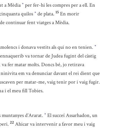
ent a Mèdia
per fer-hi les compres per a ell. En
*
15
 cinquanta quilos
de plata.
En morir
*
de continuar fent viatges a Mèdia.
molencs i donava vestits als qui no en tenien.
*
nnaquerib va tornar de Judea fugint del càstig
n va fer matar molts. Doncs bé, jo retirava
ninivita em va denunciar davant el rei dient que
uscaven per matar-me, vaig tenir por i vaig fugir.
 i el meu fill Tobies.
les muntanyes d’Ararat.
El succeí Assarhadon, un
*
22
peri.
Ahicar va intervenir a favor meu i vaig