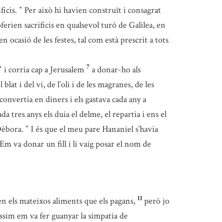
ficis.
Per això hi havien construït i consagrat
*
ferien sacrificis en qualsevol turó de Galilea, en
n ocasió de les festes, tal com està prescrit a tots
7
i corria cap a Jerusalem
a donar-ho als
*
lat i del vi, de l’oli i de les magranes, de les
nvertia en diners i els gastava cada any a
da tres anys els duia el delme, el repartia i ens el
 Dèbora.
I és que el meu pare Hananiel s’havia
*
Em va donar un fill i li vaig posar el nom de
11
en els mateixos aliments que els pagans,
però jo
íssim em va fer guanyar la simpatia de