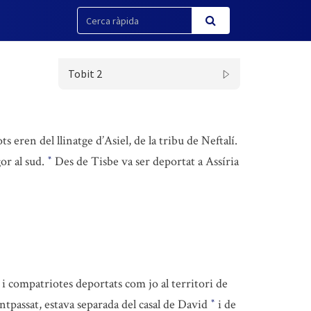
Tobit 2
Tots eren del llinatge d’Asiel, de la tribu de Neftalí.
gor al sud.
Des de Tisbe va ser deportat a Assíria
*
 compatriotes deportats com jo al territori de
antpassat, estava separada del casal de David
i de
*