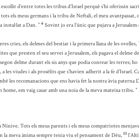
scollit d’entre totes les tribus d’Israel perquè s’hi oferissin sacri
 tots els meus germans i la tribu de Neftalí, el meu avantpassat, o
6
 instal·lat a Dan.
Sovint jo era l’únic que pujava a Jerusalem e
*
eres cries, els delmes del bestiar i la primera llana de les ovelles,
ites que presten el seu servei a Jerusalem, els pagava el delme del b
on delme durant els sis anys que podia conrear les terres; ho co
 les viudes i als prosèlits que s’havien adherit a la fe d’Israel. Ca
mbé les recomanacions que ens havia fet la nostra àvia paterna
n home, em vaig casar amb una noia de la meva mateixa tribu.
*
e a Nínive. Tots els meus parents i els meus compatriotes menjav
13
n la meva ànima sempre tenia viu el pensament de Déu,
l’Alt