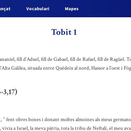
ançat
Vocabulari
Mapes
Tobit 1
ananiel, fill d’Aduel, fill de Gabael, fill de Rafael, fill de Ragüel. 
 l’Alta Galilea, situada entre Quèdeix al nord, Hassor a l’oest i Fò
-3,17)
t,
fent obres bones i donant moltes almoines als meus germans i
*
vivia a Israel, la meva pàtria, tota la tribu de Neftalí, el meu av