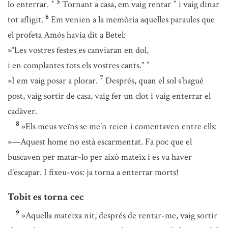
5
lo enterrar.
Tornant a casa, em vaig rentar
i vaig dinar
*
*
6
tot afligit.
Em venien a la memòria aquelles paraules que
el profeta Amós havia dit a Betel:
»“Les vostres festes es canviaran en dol,
i en complantes tots els vostres cants.”
*
7
»I em vaig posar a plorar.
Després, quan el sol s’hagué
post, vaig sortir de casa, vaig fer un clot i vaig enterrar el
cadàver.
8
»Els meus veïns se me’n reien i comentaven entre ells:
»—Aquest home no està escarmentat. Fa poc que el
buscaven per matar-lo per això mateix i es va haver
d’escapar. I fixeu-vos: ja torna a enterrar morts!
Tobit es torna cec
9
»Aquella mateixa nit, després de rentar-me, vaig sortir