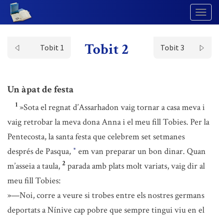
Togg
Navig
Tobit 2
Tobit 1
Tobit 3
Un àpat de festa
1
»Sota el regnat d’Assarhadon vaig tornar a casa meva i
vaig retrobar la meva dona Anna i el meu fill Tobies. Per la
Pentecosta, la santa festa que celebrem set setmanes
després de Pasqua,
em van preparar un bon dinar. Quan
*
2
m’asseia a taula,
parada amb plats molt variats, vaig dir al
meu fill Tobies:
»—Noi, corre a veure si trobes entre els nostres germans
deportats a Nínive cap pobre que sempre tingui viu en el