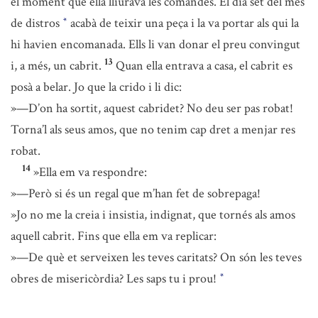
el moment que ella lliurava les comandes. El dia set del mes
de distros
acabà de teixir una peça i la va portar als qui la
*
hi havien encomanada. Ells li van donar el preu convingut
13
i, a més, un cabrit.
Quan ella entrava a casa, el cabrit es
posà a belar. Jo que la crido i li dic:
»—D’on ha sortit, aquest cabridet? No deu ser pas robat!
Torna’l als seus amos, que no tenim cap dret a menjar res
robat.
14
»Ella em va respondre:
»—Però si és un regal que m’han fet de sobrepaga!
»Jo no me la creia i insistia, indignat, que tornés als amos
aquell cabrit. Fins que ella em va replicar:
»—De què et serveixen les teves caritats? On són les teves
obres de misericòrdia? Les saps tu i prou!
*