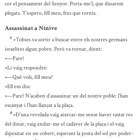
cor el pensament del Senyor. Porta-me’l, que dinarem
plegats. T’espero, fill meu, fins que tornis.
Assassinat a Nínive
3
»Tobies va sortir a buscar entre els nostres germans
israelites algun pobre. Però va tornar, dient:
»—Pare!
»Li vaig respondre:
»—Què vols, fill meu?
»Ell em diu:
»—Pare! N’acaben d’assassinar un del nostre poble: l’han
escanyat i l’han llançat a la plaça.
4
»D’una revolada vaig aixecar-me sense haver tastat res
del dinar, vaig endur-me el cadàver de la plaça i el vaig
dipositar en un cobert, esperant la posta del sol per poder-