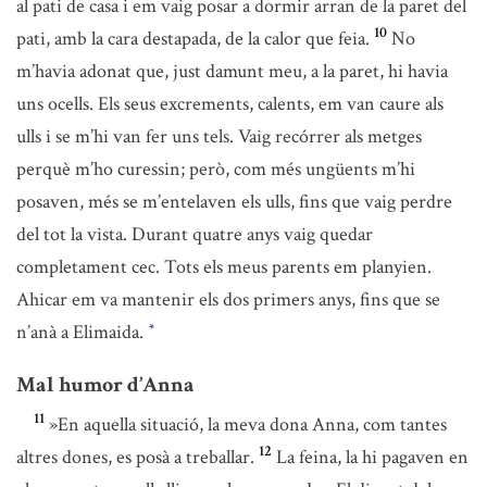
al pati de casa i em vaig posar a dormir arran de la paret del
10
pati, amb la cara destapada, de la calor que feia.
No
m’havia adonat que, just damunt meu, a la paret, hi havia
uns ocells. Els seus excrements, calents, em van caure als
ulls i se m’hi van fer uns tels. Vaig recórrer als metges
perquè m’ho curessin; però, com més ungüents m’hi
posaven, més se m’entelaven els ulls, fins que vaig perdre
del tot la vista. Durant quatre anys vaig quedar
completament cec. Tots els meus parents em planyien.
Ahicar em va mantenir els dos primers anys, fins que se
n’anà a Elimaida.
*
Mal humor d’Anna
11
»En aquella situació, la meva dona Anna, com tantes
12
altres dones, es posà a treballar.
La feina, la hi pagaven en