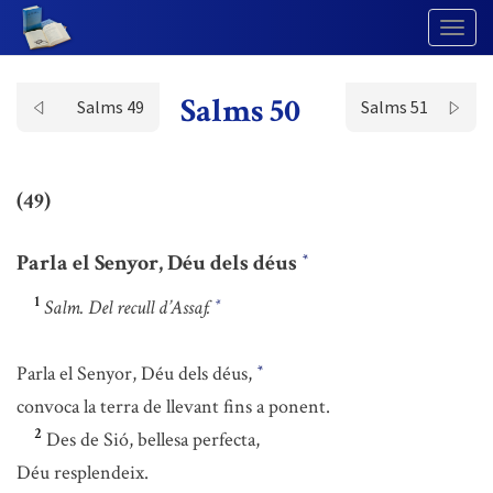
Togg
Navig
Salms 50
Salms 49
Salms 51
(49)
Parla el Senyor, Déu dels déus
*
1
Salm. Del recull d’Assaf.
*
Parla el Senyor, Déu dels déus,
*
convoca la terra de llevant fins a ponent.
2
Des de Sió, bellesa perfecta,
Déu resplendeix.