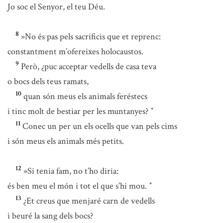
Jo soc el Senyor, el teu Déu.
8
»No és pas pels sacrificis que et reprenc:
constantment m’ofereixes holocaustos.
9
Però, ¿puc acceptar vedells de casa teva
o bocs dels teus ramats,
10
quan són meus els animals feréstecs
i tinc molt de bestiar per les muntanyes?
*
11
Conec un per un els ocells que van pels cims
i són meus els animals més petits.
12
»Si tenia fam, no t’ho diria:
és ben meu el món i tot el que s’hi mou.
*
13
¿Et creus que menjaré carn de vedells
i beuré la sang dels bocs?