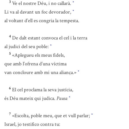
3
Ve el nostre Déu, i no callarà.
*
Li va al davant un foc devorador,
*
al voltant d’ell es congria la tempesta.
4
De dalt estant convoca el cel i la terra
al judici del seu poble:
*
5
«Aplegueu els meus fidels,
que amb l’ofrena d’una víctima
van concloure amb mi una aliança.»
*
6
El cel proclama la seva justícia,
és Déu mateix qui judica.
Pausa
*
7
«Escolta, poble meu, que et vull parlar;
*
Israel, jo testifico contra tu: