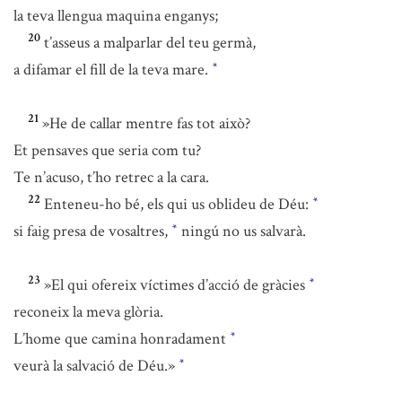
la teva llengua maquina enganys;
20
t’asseus a malparlar del teu germà,
a difamar el fill de la teva mare.
*
21
»He de callar mentre fas tot això?
Et pensaves que seria com tu?
Te n’acuso, t’ho retrec a la cara.
22
Enteneu-ho bé, els qui us oblideu de Déu:
*
si faig presa de vosaltres,
ningú no us salvarà.
*
23
»El qui ofereix víctimes d’acció de gràcies
*
reconeix la meva glòria.
L’home que camina honradament
*
veurà la salvació de Déu.»
*