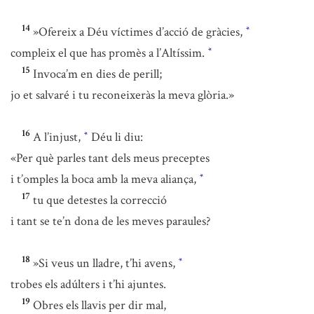
14
»Ofereix a Déu víctimes d’acció de gràcies,
*
compleix el que has promès a l’Altíssim.
*
15
Invoca’m en dies de perill;
jo et salvaré i tu reconeixeràs la meva glòria.»
16
A l’injust,
Déu li diu:
*
«Per què parles tant dels meus preceptes
i t’omples la boca amb la meva aliança,
*
17
tu que detestes la correcció
i tant se te’n dona de les meves paraules?
18
»Si veus un lladre, t’hi avens,
*
trobes els adúlters i t’hi ajuntes.
19
Obres els llavis per dir mal,