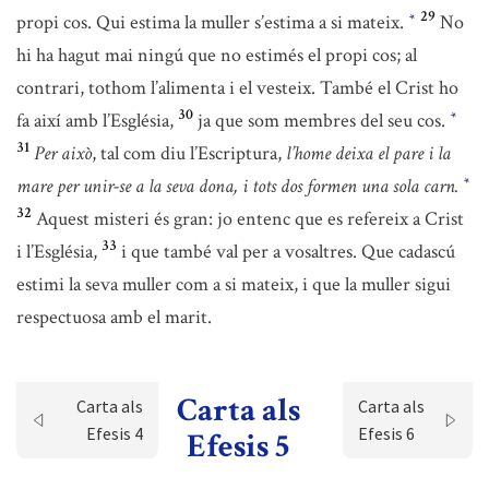
29
propi cos. Qui estima la muller s’estima a si mateix.
No
*
hi ha hagut mai ningú que no estimés el propi cos; al
contrari, tothom l’alimenta i el vesteix. També el Crist ho
30
fa així amb l’Església,
ja que som membres del seu cos.
*
31
Per això
, tal com diu l’Escriptura,
l’home deixa el pare i la
mare per unir-se a la seva dona, i tots dos formen una sola carn.
*
32
Aquest misteri és gran: jo entenc que es refereix a Crist
33
i l’Església,
i que també val per a vosaltres. Que cadascú
estimi la seva muller com a si mateix, i que la muller sigui
respectuosa amb el marit.
Carta als
Carta als
Carta als
Efesis 4
Efesis 6
Efesis 5