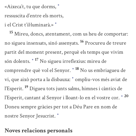
«Aixeca’t, tu que dorms,
*
ressuscita d’entre els morts,
i el Crist t’il·luminarà.»
*
15
Mireu, doncs, atentament, com us heu de comportar:
16
no sigueu insensats, sinó assenyats.
Procureu de treure
partit del moment present, perquè els temps que vivim
17
són dolents.
No sigueu irreflexius: mireu de
*
18
comprendre què vol el Senyor.
No us embriagueu de
*
vi, que això porta a la disbauxa:
ompliu-vos més aviat de
*
19
l’Esperit.
Digueu tots junts salms, himnes i càntics de
20
l’Esperit, cantant al Senyor i lloant-lo en el vostre cor.
*
Doneu sempre gràcies per tot a Déu Pare en nom de
nostre Senyor Jesucrist.
*
Noves relacions personals