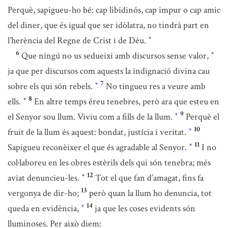
Perquè, sapigueu-ho bé: cap libidinós, cap impur o cap amic
del diner, que és igual que ser idòlatra, no tindrà part en
l’herència del Regne de Crist i de Déu.
*
6
Que ningú no us sedueixi amb discursos sense valor,
*
ja que per discursos com aquests la indignació divina cau
7
sobre els qui són rebels.
No tingueu res a veure amb
*
8
ells.
En altre temps éreu tenebres, però ara que esteu en
*
9
el Senyor sou llum. Viviu com a fills de la llum.
Perquè el
*
10
fruit de la llum és aquest: bondat, justícia i veritat.
*
11
Sapigueu reconèixer el que és agradable al Senyor.
I no
*
col·laboreu en les obres estèrils dels qui són tenebra; més
12
aviat denuncieu-les.
Tot el que fan d’amagat, fins fa
*
13
vergonya de dir-ho;
però quan la llum ho denuncia, tot
14
queda en evidència,
ja que les coses evidents són
*
lluminoses. Per això diem: