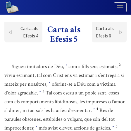
Togg
Navig
Carta als
Carta als
Carta als
Efesis 4
Efesis 6
Efesis 5
1
2
Sigueu imitadors de Déu,
com a fills seus estimats;
*
viviu estimant, tal com Crist ens va estimar i s’entregà a si
mateix per nosaltres,
oferint-se a Déu com a víctima
*
3
d’olor agradable.
Tal com escau a un poble sant, coses
*
com els comportaments libidinosos, les impureses o l’amor
4
al diner, ni tan sols les hauríeu d’esmentar.
Res de
*
paraules obscenes, estúpides o vulgars, que són del tot
5
improcedents;
més aviat eleveu accions de gràcies.
*
*