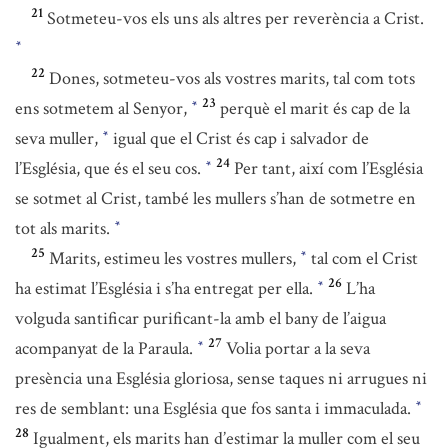
21
Sotmeteu-vos els uns als altres per reverència a Crist.
*
22
Dones, sotmeteu-vos als vostres marits, tal com tots
23
ens sotmetem al Senyor,
perquè el marit és cap de la
*
seva muller,
igual que el Crist és cap i salvador de
*
24
l’Església, que és el seu cos.
Per tant, així com l’Església
*
se sotmet al Crist, també les mullers s’han de sotmetre en
tot als marits.
*
25
Marits, estimeu les vostres mullers,
tal com el Crist
*
26
ha estimat l’Església i s’ha entregat per ella.
L’ha
*
volguda santificar purificant-la amb el bany de l’aigua
27
acompanyat de la Paraula.
Volia portar a la seva
*
presència una Església gloriosa, sense taques ni arrugues ni
res de semblant: una Església que fos santa i immaculada.
*
28
Igualment, els marits han d’estimar la muller com el seu