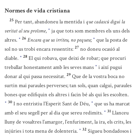
Normes de vida cristiana
25
Per tant, abandoneu la mentida i
que cadascú digui la
veritat al seu proïsme
,
ja que tots som membres els uns dels
*
26
altres.
Encara que us irriteu, no pequeu
;
que la posta de
*
*
27
sol no us trobi encara ressentits:
no doneu ocasió al
28
diable.
El qui robava, que deixi de robar; que procuri
*
treballar honestament amb les seves mans
i així pugui
*
29
donar al qui passa necessitat.
Que de la vostra boca no
surtin mai paraules perverses; tan sols, quan calgui, paraules
bones que edifiquin els altres i facin bé als qui les escolten.
30
I no entristiu l’Esperit Sant de Déu,
que us ha marcat
*
*
31
amb el seu segell per al dia que sereu redimits.
Llanceu
*
lluny de vosaltres l’amargor, l’enfuriment, la ira, els crits, les
32
injúries i tota mena de dolenteria.
Sigueu bondadosos i
*