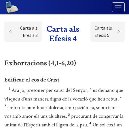
Togg
Navig
Carta als
Carta als
Carta als
Efesis 3
Efesis 5
Efesis 4
Exhortacions (4,1-6,20)
Edificar el cos de Crist
1
Ara jo, presoner per causa del Senyor,
us demano que
*
visqueu d’una manera digna de la vocació que heu rebut,
*
2
amb tota humilitat i dolcesa, amb paciència, suportant-
3
vos amb amor els uns als altres,
procurant de conservar la
4
unitat de l’Esperit amb el lligam de la pau.
Un sol cos i un