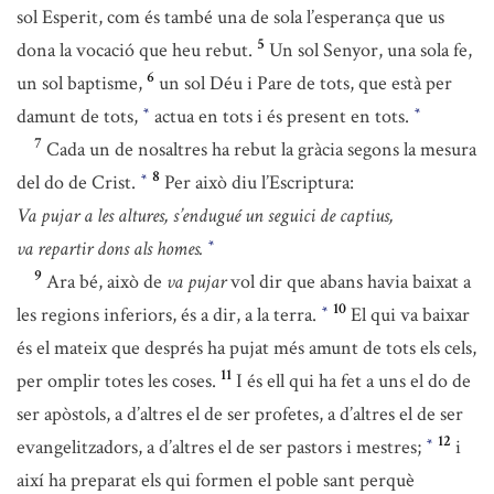
sol Esperit, com és també una de sola l’esperança que us
5
dona la vocació que heu rebut.
Un sol Senyor, una sola fe,
6
un sol baptisme,
un sol Déu i Pare de tots, que està per
damunt de tots,
actua en tots i és present en tots.
*
*
7
Cada un de nosaltres ha rebut la gràcia segons la mesura
8
del do de Crist.
Per això diu l’Escriptura:
*
Va pujar a les altures, s’endugué un seguici de captius,
va repartir dons als homes.
*
9
Ara bé, això de
va pujar
vol dir que abans havia baixat a
10
les regions inferiors, és a dir, a la terra.
El qui va baixar
*
és el mateix que després ha pujat més amunt de tots els cels,
11
per omplir totes les coses.
I és ell qui ha fet a uns el do de
ser apòstols, a d’altres el de ser profetes, a d’altres el de ser
12
evangelitzadors, a d’altres el de ser pastors i mestres;
i
*
així ha preparat els qui formen el poble sant perquè