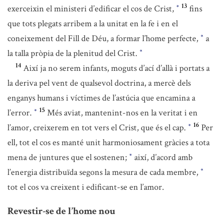
13
exerceixin el ministeri d’edificar el cos de Crist,
fins
*
que tots plegats arribem a la unitat en la fe i en el
coneixement del Fill de Déu, a formar l’home perfecte,
a
*
la talla pròpia de la plenitud del Crist.
*
14
Així ja no serem infants, moguts d’ací d’allà i portats a
la deriva pel vent de qualsevol doctrina, a mercè dels
enganys humans i víctimes de l’astúcia que encamina a
15
l’error.
Més aviat, mantenint-nos en la veritat i en
*
16
l’amor, creixerem en tot vers el Crist, que és el cap.
Per
*
ell, tot el cos es manté unit harmoniosament gràcies a tota
mena de juntures que el sostenen;
així, d’acord amb
*
l’energia distribuïda segons la mesura de cada membre,
*
tot el cos va creixent i edificant-se en l’amor.
Revestir-se de l’home nou