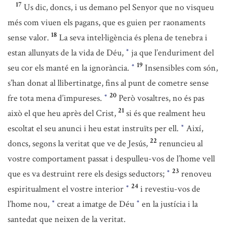
17
Us dic, doncs, i us demano pel Senyor que no visqueu
més com viuen els pagans, que es guien per raonaments
18
sense valor.
La seva intel·ligència és plena de tenebra i
estan allunyats de la vida de Déu,
ja que l’enduriment del
*
19
seu cor els manté en la ignorància.
Insensibles com són,
*
s’han donat al llibertinatge, fins al punt de cometre sense
20
fre tota mena d’impureses.
Però vosaltres, no és pas
*
21
això el que heu après del Crist,
si és que realment heu
escoltat el seu anunci i heu estat instruïts per ell.
Així,
*
22
doncs, segons la veritat que ve de Jesús,
renuncieu al
vostre comportament passat i despulleu-vos de l’home vell
23
que es va destruint rere els desigs seductors;
renoveu
*
24
espiritualment el vostre interior
i revestiu-vos de
*
l’home nou,
creat a imatge de Déu
en la justícia i la
*
*
santedat que neixen de la veritat.