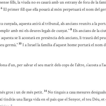
nse fills, la viuda no es casarà amb un estrany de fora de la famíl
6
El primer fill que ella posarà al món perpetuarà el nom del ger
 cunyada, aquesta anirà al tribunal, als ancians reunits a la porta
8
omplir amb mi els deures legals de cunyat.”
Els ancians de la ciu
9
aquesta se li acostarà en presència dels ancians, li traurà del peu l
10
 seu germà.”
I a Israel la família d’aquest home portarà el nom de
na d’un, per salvar el seu marit dels cops de l’altre, s’acosta a l’a
14
més gros i un de més petit.
No tinguis a casa mesures desiguals
xí tindràs una llarga vida en el país que el Senyor, el teu Déu, et
*