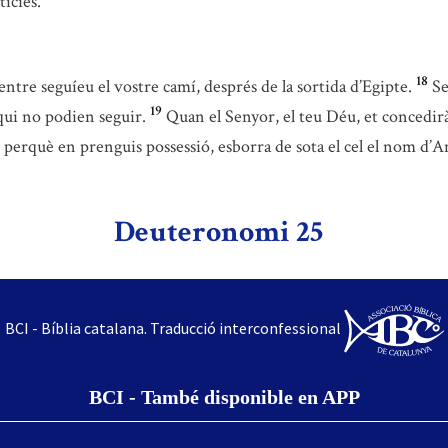
tícies.
18
ntre seguíeu el vostre camí, després de la sortida d’Egipte.
Se
19
 qui no podien seguir.
Quan el Senyor, el teu Déu, et concedirà
t perquè en prenguis possessió, esborra de sota el cel el nom d’A
Deuteronomi 25
BCI - Bíblia catalana. Traducció interconfessional
BCI - També disponible en APP