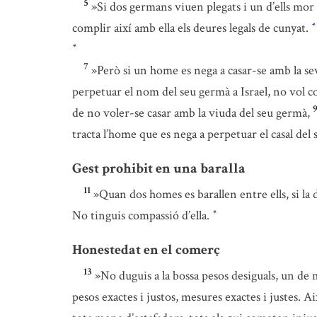
5
»Si dos germans viuen plegats i un d’ells mor se
complir així amb ella els deures legals de cunyat.
*
*
7
»Però si un home es nega a casar-se amb la seva
perpetuar el nom del seu germà a Israel, no vol c
de no voler-se casar amb la viuda del seu germà,
tracta l’home que es nega a perpetuar el casal del
Gest prohibit en una baralla
11
»Quan dos homes es barallen entre ells, si la do
No tinguis compassió d’ella.
*
Honestedat en el comerç
13
»No duguis a la bossa pesos desiguals, un de 
pesos exactes i justos, mesures exactes i justes. Ai