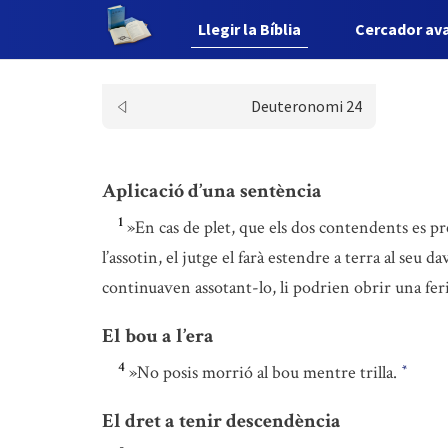
Llegir la Bíblia
Cercador av
Deuteronomi 24
Aplicació d’una sentència
1
»En cas de plet, que els dos contendents es pre
l’assotin, el jutge el farà estendre a terra al seu 
continuaven assotant-lo, li podrien obrir una fer
El bou a l’era
4
»No posis morrió al bou mentre trilla.
*
El dret a tenir descendència