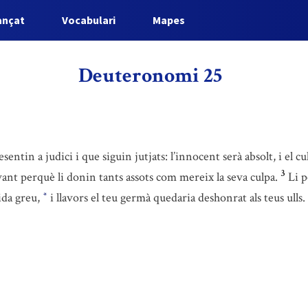
ançat
Vocabulari
Mapes
Deuteronomi 25
sentin a judici i que siguin jutjats: l’innocent serà absolt, i el 
3
davant perquè li donin tants assots com mereix la seva culpa.
Li p
ida greu,
i llavors el teu germà quedaria deshonrat als teus ulls.
*