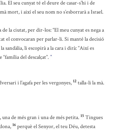
ia. El seu cunyat té el deure de casar-s’hi i de
mà mort, i així el seu nom no s’esborrarà a Israel.
 de la ciutat, per dir-los: “El meu cunyat es nega a
tat el convocaran per parlar-li. Si manté la decisió
a sandàlia, li escopirà a la cara i dirà: “Així es
 “família del descalçat”.
*
12
dversari i l’agafa per les vergonyes,
talla-li la mà.
15
, una de més gran i una de més petita.
Tingues
16
 dona,
perquè el Senyor, el teu Déu, detesta