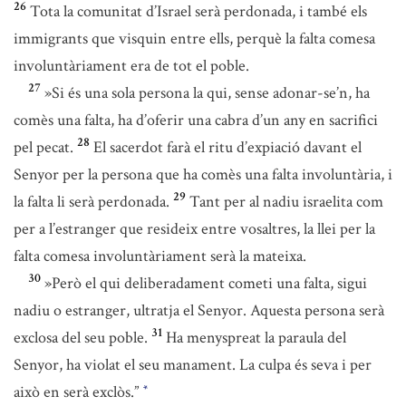
26
Tota la comunitat d’Israel serà perdonada, i també els
immigrants que visquin entre ells, perquè la falta comesa
involuntàriament era de tot el poble.
27
»Si és una sola persona la qui, sense adonar-se’n, ha
comès una falta, ha d’oferir una cabra d’un any en sacrifici
28
pel pecat.
El sacerdot farà el ritu d’expiació davant el
Senyor per la persona que ha comès una falta involuntària, i
29
la falta li serà perdonada.
Tant per al nadiu israelita com
per a l’estranger que resideix entre vosaltres, la llei per la
falta comesa involuntàriament serà la mateixa.
30
»Però el qui deliberadament cometi una falta, sigui
nadiu o estranger, ultratja el Senyor. Aquesta persona serà
31
exclosa del seu poble.
Ha menyspreat la paraula del
Senyor, ha violat el seu manament. La culpa és seva i per
això en serà exclòs.”
*