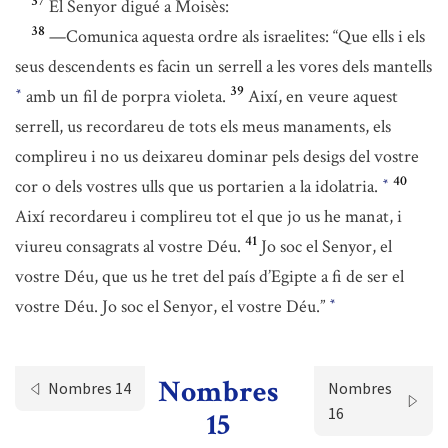
37
El Senyor digué a Moisès:
38
—Comunica aquesta ordre als israelites: “Que ells i els
seus descendents es facin un serrell a les vores dels mantells
39
amb un fil de porpra violeta.
Així, en veure aquest
*
serrell, us recordareu de tots els meus manaments, els
complireu i no us deixareu dominar pels desigs del vostre
40
cor o dels vostres ulls que us portarien a la idolatria.
*
Així recordareu i complireu tot el que jo us he manat, i
41
viureu consagrats al vostre Déu.
Jo soc el Senyor, el
vostre Déu, que us he tret del país d’Egipte a fi de ser el
vostre Déu. Jo soc el Senyor, el vostre Déu.”
*
Nombres
Nombres 14
Nombres
16
15