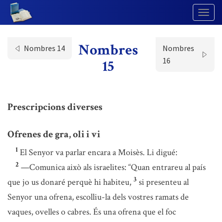
Togg
Navig
Nombres
Nombres 14
Nombres
16
15
Prescripcions diverses
Ofrenes de gra, oli i vi
1
El Senyor va parlar encara a Moisès. Li digué:
2
—Comunica això als israelites: “Quan entrareu al país
3
que jo us donaré perquè hi habiteu,
si presenteu al
Senyor una ofrena, escolliu-la dels vostres ramats de
vaques, ovelles o cabres. És una ofrena que el foc