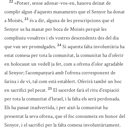
22
»Potser, sense adonar-vos-en, haureu deixat de
complir algun d’aquests manaments que el Senyor ha donat
23
a Moisès,
és a dir, alguna de les prescripcions que el
Senyor us ha manat per boca de Moisès perquè les
complíssiu vosaltres i els vostres descendents des del dia
24
que van ser promulgades.
Si aquesta falta involuntària ha
estat comesa per tota la comunitat, la comunitat ha d’oferir
en holocaust un vedell ja fet, com a ofrena d’olor agradable
al Senyor; l’acompanyarà amb l’ofrena corresponent de
farina i de vi, tal com està establert. Oferirà també un boc
25
en sacrifici pel pecat.
El sacerdot farà el ritu d’expiació
per tota la comunitat d’Israel, i la falta els serà perdonada.
Els ha passat inadvertida, i per això la comunitat ha
presentat la seva ofrena, que el foc consumeix en honor del
Senyor, i el sacrifici per la falta comesa involuntàriament.