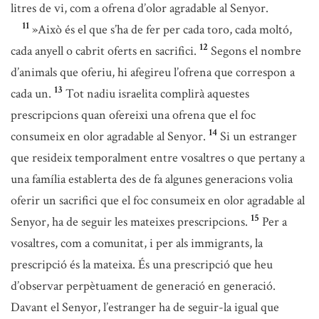
litres de vi, com a ofrena d’olor agradable al Senyor.
11
»Això és el que s’ha de fer per cada toro, cada moltó,
12
cada anyell o cabrit oferts en sacrifici.
Segons el nombre
d’animals que oferiu, hi afegireu l’ofrena que correspon a
13
cada un.
Tot nadiu israelita complirà aquestes
prescripcions quan ofereixi una ofrena que el foc
14
consumeix en olor agradable al Senyor.
Si un estranger
que resideix temporalment entre vosaltres o que pertany a
una família establerta des de fa algunes generacions volia
oferir un sacrifici que el foc consumeix en olor agradable al
15
Senyor, ha de seguir les mateixes prescripcions.
Per a
vosaltres, com a comunitat, i per als immigrants, la
prescripció és la mateixa. És una prescripció que heu
d’observar perpètuament de generació en generació.
Davant el Senyor, l’estranger ha de seguir-la igual que