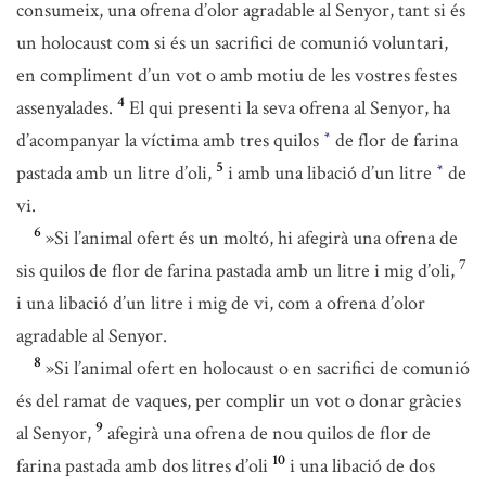
consumeix, una ofrena d’olor agradable al Senyor, tant si és
un holocaust com si és un sacrifici de comunió voluntari,
en compliment d’un vot o amb motiu de les vostres festes
4
assenyalades.
El qui presenti la seva ofrena al Senyor, ha
d’acompanyar la víctima amb tres quilos
de flor de farina
*
5
pastada amb un litre d’oli,
i amb una libació d’un litre
de
*
vi.
6
»Si l’animal ofert és un moltó, hi afegirà una ofrena de
7
sis quilos de flor de farina pastada amb un litre i mig d’oli,
i una libació d’un litre i mig de vi, com a ofrena d’olor
agradable al Senyor.
8
»Si l’animal ofert en holocaust o en sacrifici de comunió
és del ramat de vaques, per complir un vot o donar gràcies
9
al Senyor,
afegirà una ofrena de nou quilos de flor de
10
farina pastada amb dos litres d’oli
i una libació de dos