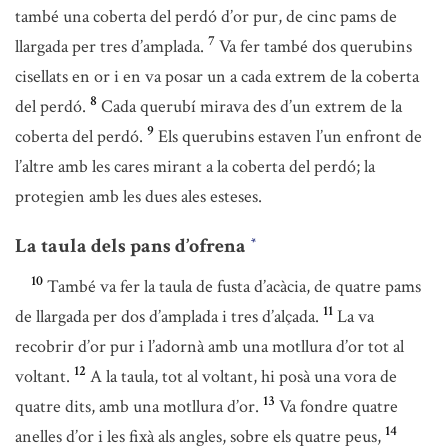
també una coberta del perdó d’or pur, de cinc pams de
7
llargada per tres d’amplada.
Va fer també dos querubins
cisellats en or i en va posar un a cada extrem de la coberta
8
del perdó.
Cada querubí mirava des d’un extrem de la
9
coberta del perdó.
Els querubins estaven l’un enfront de
l’altre amb les cares mirant a la coberta del perdó; la
protegien amb les dues ales esteses.
La taula dels pans d’ofrena
*
10
També va fer la taula de fusta d’acàcia, de quatre pams
11
de llargada per dos d’amplada i tres d’alçada.
La va
recobrir d’or pur i l’adornà amb una motllura d’or tot al
12
voltant.
A la taula, tot al voltant, hi posà una vora de
13
quatre dits, amb una motllura d’or.
Va fondre quatre
14
anelles d’or i les fixà als angles, sobre els quatre peus,