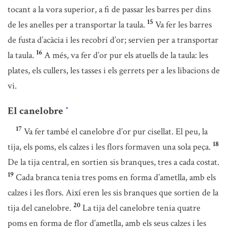
tocant a la vora superior, a fi de passar les barres per dins
15
de les anelles per a transportar la taula.
Va fer les barres
de fusta d’acàcia i les recobrí d’or; servien per a transportar
16
la taula.
A més, va fer d’or pur els atuells de la taula: les
plates, els cullers, les tasses i els gerrets per a les libacions de
vi.
El canelobre
*
17
Va fer també el canelobre d’or pur cisellat. El peu, la
18
tija, els poms, els calzes i les flors formaven una sola peça.
De la tija central, en sortien sis branques, tres a cada costat.
19
Cada branca tenia tres poms en forma d’ametlla, amb els
calzes i les flors. Així eren les sis branques que sortien de la
20
tija del canelobre.
La tija del canelobre tenia quatre
poms en forma de flor d’ametlla, amb els seus calzes i les