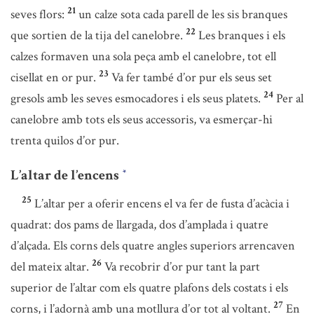
21
seves flors:
un calze sota cada parell de les sis branques
22
que sortien de la tija del canelobre.
Les branques i els
calzes formaven una sola peça amb el canelobre, tot ell
23
cisellat en or pur.
Va fer també d’or pur els seus set
24
gresols amb les seves esmocadores i els seus platets.
Per al
canelobre amb tots els seus accessoris, va esmerçar-hi
trenta quilos d’or pur.
L’altar de l’encens
*
25
L’altar per a oferir encens el va fer de fusta d’acàcia i
quadrat: dos pams de llargada, dos d’amplada i quatre
d’alçada. Els corns dels quatre angles superiors arrencaven
26
del mateix altar.
Va recobrir d’or pur tant la part
superior de l’altar com els quatre plafons dels costats i els
27
corns, i l’adornà amb una motllura d’or tot al voltant.
En