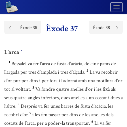
Togg
Navig
Èxode 37
Èxode 36
Èxode 38
L’arca
*
1
Bessalel va fer l’arca de fusta d’acàcia, de cinc pams de
2
llargada per tres d’amplada i tres d’alçada.
La va recobrir
d’or pur per dins i per fora i l’adornà amb una motllura d’or
3
tot al voltant.
Va fondre quatre anelles d’or i les fixà als
seus quatre angles inferiors, dues anelles a un costat i dues a
4
l’altre.
Després va fer unes barres de fusta d’acàcia, les
5
recobrí d’or
i les feu passar per dins de les anelles dels
6
costats de l’arca, per a poder-la transportar.
Li va fer