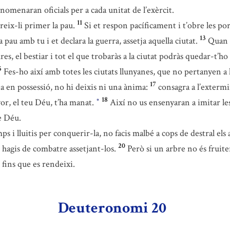
nomenaran oficials per a cada unitat de l’exèrcit.
11
reix-li primer la pau.
Si et respon pacíficament i t’obre les por
13
a pau amb tu i et declara la guerra, assetja aquella ciutat.
Quan e
ures, el bestiar i tot el que trobaràs a la ciutat podràs quedar-t’
5
Fes-ho així amb totes les ciutats llunyanes, que no pertanyen a 
17
a en possessió, no hi deixis ni una ànima:
consagra a l’extermin
18
nyor, el teu Déu, t’ha manat.
Així no us ensenyaran a imitar l
*
e Déu.
 i lluitis per conquerir-la, no facis malbé a cops de destral els a
20
 hagis de combatre assetjant-los.
Però si un arbre no és fruiter
, fins que es rendeixi.
Deuteronomi 20