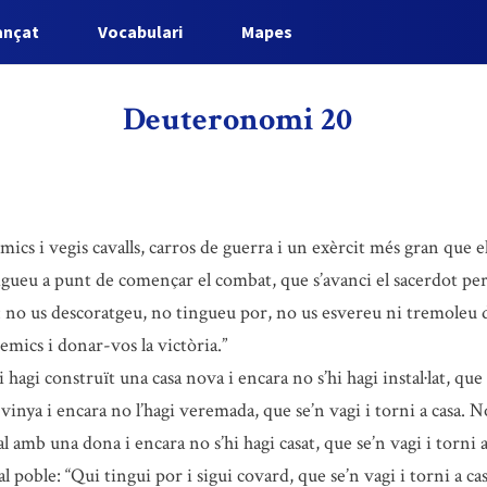
ançat
Vocabulari
Mapes
Deuteronomi 20
mics i vegis cavalls, carros de guerra i un exèrcit més gran que e
gueu a punt de començar el combat, que s’avanci el sacerdot per 
 no us descoratgeu, no tingueu por, no us esvereu ni tremoleu da
emics i donar-vos la victòria.”
hagi construït una casa nova i encara no s’hi hagi instal·lat, que 
vinya i encara no l’hagi veremada, que se’n vagi i torni a casa. N
 amb una dona i encara no s’hi hagi casat, que se’n vagi i torni 
 poble: “Qui tingui por i sigui covard, que se’n vagi i torni a cas