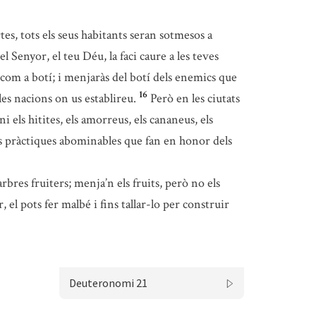
tes, tots els seus habitants seran sotmesos a
l Senyor, el teu Déu, la faci caure a les teves
ho com a botí; i menjaràs del botí dels enemics que
16
les nacions on us establireu.
Però en les ciutats
i els hitites, els amorreus, els cananeus, els
es pràctiques abominables que fan en honor dels
rbres fruiters; menja’n els fruits, però no els
, el pots fer malbé i fins tallar-lo per construir
Deuteronomi 21