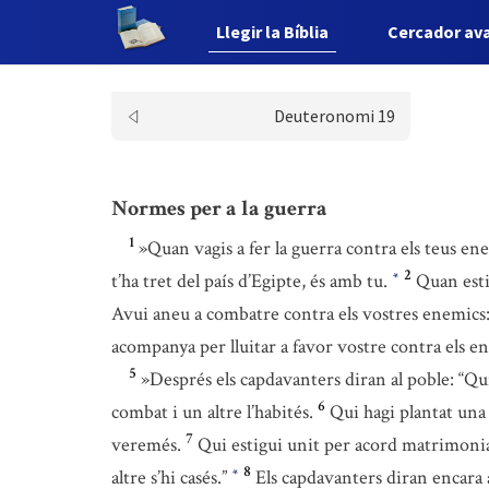
Llegir la Bíblia
Cercador av
Deuteronomi 19
Normes per a la guerra
1
»Quan vagis a fer la guerra contra els teus ene
2
t’ha tret del país d’Egipte, és amb tu.
Quan esti
*
Avui aneu a combatre contra els vostres enemics:
acompanya per lluitar a favor vostre contra els en
5
»Després els capdavanters diran al poble: “Qui 
6
combat i un altre l’habités.
Qui hagi plantat una 
7
veremés.
Qui estigui unit per acord matrimonial
8
altre s’hi casés.”
Els capdavanters diran encara al
*