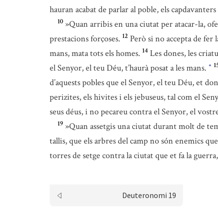
hauran acabat de parlar al poble, els capdavanters 
10
»Quan arribis en una ciutat per atacar-la, ofe
12
prestacions forçoses.
Però si no accepta de fer l
14
mans, mata tots els homes.
Les dones, les criat
1
el Senyor, el teu Déu, t’haurà posat a les mans.
*
d’aquests pobles que el Senyor, el teu Déu, et don
perizites, els hivites i els jebuseus, tal com el Se
seus déus, i no pecareu contra el Senyor, el vostr
19
»Quan assetgis una ciutat durant molt de temps
tallis, que els arbres del camp no són enemics que
torres de setge contra la ciutat que et fa la guerra
Deuteronomi 19