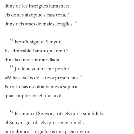
lluny de les intrigues humanes;
els dones aixopluc a casa teva,
*
lluny dels atacs de males llengües.
*
22
Beneït sigui el Senyor.
És admirable l’amor que em té
dins la ciutat emmurallada.
23
Jo deia, veient-me perdut:
«M’has exclòs de la teva presència.»
*
Però tu has escoltat la meva súplica
quan implorava el teu auxili.
24
Estimeu el Senyor, tots els qui li sou fidels:
el Senyor guarda els qui creuen en ell,
però dona als orgullosos una paga severa.