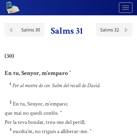
Togg
Navig
Salms 31
Salms 30
Salms 32
(30)
En tu, Senyor, m’emparo
*
1
Per al mestre de cor. Salm del recull de David.
2
En tu, Senyor, m’emparo;
que mai no quedi confós.
*
Per la teva bondat, treu-me del perill;
3
escolta’m, no triguis a alliberar-me.
*