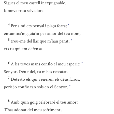
Sigues el meu castell inexpugnable,
la meva roca salvadora.
4
Per a mi ets penyal i plaça forta;
*
encamina’m, guia’m per amor del teu nom,
5
treu-me del llaç que m’han parat,
*
ets tu qui em defensa.
6
A les teves mans confio el meu esperit;
*
Senyor, Déu fidel, tu m’has rescatat.
7
Detesto els qui veneren els déus falsos,
però jo confio tan sols en el Senyor.
*
8
Amb quin goig celebraré el teu amor!
T’has adonat del meu sofriment,