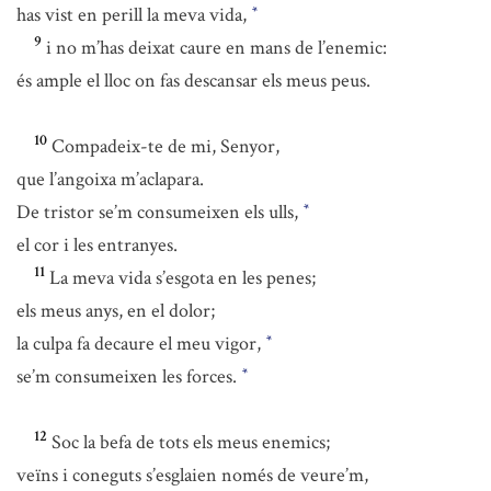
has vist en perill la meva vida,
*
9
i no m’has deixat caure en mans de l’enemic:
és ample el lloc on fas descansar els meus peus.
10
Compadeix-te de mi, Senyor,
que l’angoixa m’aclapara.
De tristor se’m consumeixen els ulls,
*
el cor i les entranyes.
11
La meva vida s’esgota en les penes;
els meus anys, en el dolor;
la culpa fa decaure el meu vigor,
*
se’m consumeixen les forces.
*
12
Soc la befa de tots els meus enemics;
veïns i coneguts s’esglaien només de veure’m,