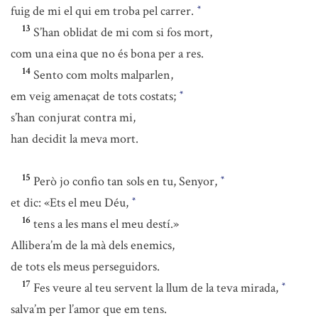
fuig de mi el qui em troba pel carrer.
*
13
S’han oblidat de mi com si fos mort,
com una eina que no és bona per a res.
14
Sento com molts malparlen,
em veig amenaçat de tots costats;
*
s’han conjurat contra mi,
han decidit la meva mort.
15
Però jo confio tan sols en tu, Senyor,
*
et dic: «Ets el meu Déu,
*
16
tens a les mans el meu destí.»
Allibera’m de la mà dels enemics,
de tots els meus perseguidors.
17
Fes veure al teu servent la llum de la teva mirada,
*
salva’m per l’amor que em tens.