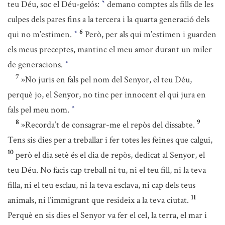
teu Déu, soc el Déu-gelós:
demano comptes als fills de les
*
culpes dels pares fins a la tercera i la quarta generació dels
6
qui no m’estimen.
Però, per als qui m’estimen i guarden
*
els meus preceptes, mantinc el meu amor durant un miler
de generacions.
*
7
»No juris en fals pel nom del Senyor, el teu Déu,
perquè jo, el Senyor, no tinc per innocent el qui jura en
fals pel meu nom.
*
8
9
»Recorda’t de consagrar-me el repòs del dissabte.
Tens sis dies per a treballar i fer totes les feines que calgui,
10
però el dia setè és el dia de repòs, dedicat al Senyor, el
teu Déu. No facis cap treball ni tu, ni el teu fill, ni la teva
filla, ni el teu esclau, ni la teva esclava, ni cap dels teus
11
animals, ni l’immigrant que resideix a la teva ciutat.
Perquè en sis dies el Senyor va fer el cel, la terra, el mar i