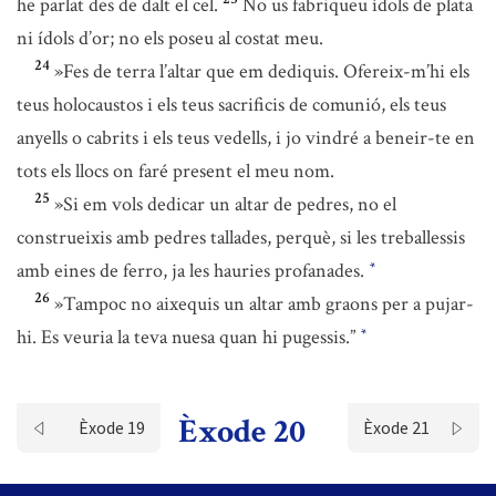
he parlat des de dalt el cel.
No us fabriqueu ídols de plata
ni ídols d’or; no els poseu al costat meu.
24
»Fes de terra l’altar que em dediquis. Ofereix-m’hi els
teus holocaustos i els teus sacrificis de comunió, els teus
anyells o cabrits i els teus vedells, i jo vindré a beneir-te en
tots els llocs on faré present el meu nom.
25
»Si em vols dedicar un altar de pedres, no el
construeixis amb pedres tallades, perquè, si les treballessis
amb eines de ferro, ja les hauries profanades.
*
26
»Tampoc no aixequis un altar amb graons per a pujar-
hi. Es veuria la teva nuesa quan hi pugessis.”
*
Èxode 20
Èxode 19
Èxode 21