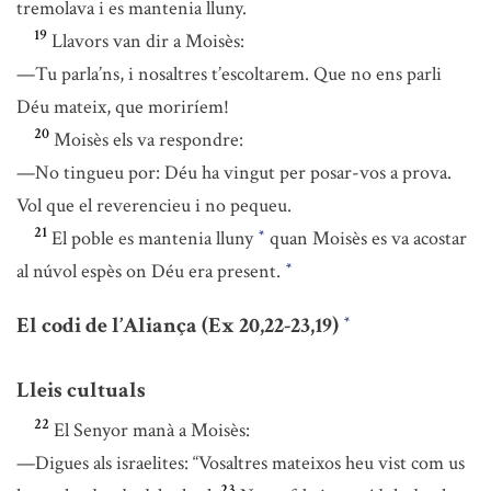
tremolava i es mantenia lluny.
19
Llavors van dir a Moisès:
—Tu parla’ns, i nosaltres t’escoltarem. Que no ens parli
Déu mateix, que moriríem!
20
Moisès els va respondre:
—No tingueu por: Déu ha vingut per posar-vos a prova.
Vol que el reverencieu i no pequeu.
21
El poble es mantenia lluny
quan Moisès es va acostar
*
al núvol espès on Déu era present.
*
El codi de l’Aliança (Ex 20,22-23,19)
*
Lleis cultuals
22
El Senyor manà a Moisès:
—Digues als israelites: “Vosaltres mateixos heu vist com us
23