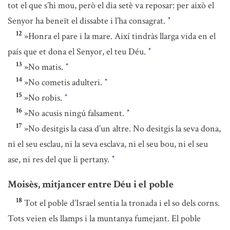
tot el que s’hi mou, però el dia setè va reposar: per això el
Senyor ha beneït el dissabte i l’ha consagrat.
*
12
»Honra el pare i la mare. Així tindràs llarga vida en el
país que et dona el Senyor, el teu Déu.
*
13
»No matis.
*
14
»No cometis adulteri.
*
15
»No robis.
*
16
»No acusis ningú falsament.
*
17
»No desitgis la casa d’un altre. No desitgis la seva dona,
ni el seu esclau, ni la seva esclava, ni el seu bou, ni el seu
ase, ni res del que li pertany.
*
Moisès, mitjancer entre Déu i el poble
18
Tot el poble d’Israel sentia la tronada i el so dels corns.
Tots veien els llamps i la muntanya fumejant. El poble