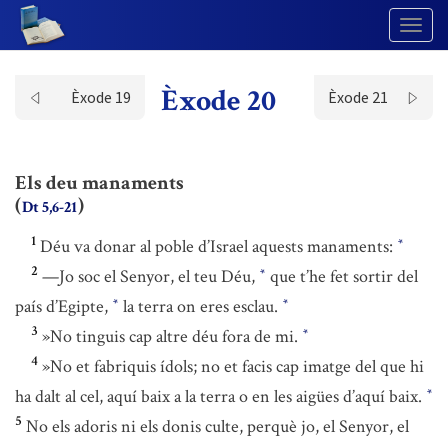
Togg
Navig
Èxode 20
Èxode 19
Èxode 21
Els deu manaments
(
)
Dt 5,6-21
1
Déu va donar al poble d’Israel aquests manaments:
*
2
—Jo soc el Senyor, el teu Déu,
que t’he fet sortir del
*
país d’Egipte,
la terra on eres esclau.
*
*
3
»No tinguis cap altre déu fora de mi.
*
4
»No et fabriquis ídols; no et facis cap imatge del que hi
ha dalt al cel, aquí baix a la terra o en les aigües d’aquí baix.
*
5
No els adoris ni els donis culte, perquè jo, el Senyor, el