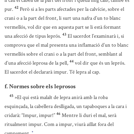
li cau el cabell de la part del front i queda mig calb, també és
42
pur.
Però si a les parts afectades per la calvície, sobre el
crani o a la part del front, li surt una nafra d’un to blanc
vermellós, vol dir que en aquesta part se li està formant
43
una afecció de tipus leprós.
El sacerdot l’examinarà i, si
comprova que el mal presenta una inflamació d’un to blanc
vermellós sobre el crani o a la part del front, semblant al
44
d’una afecció leprosa de la pell,
vol dir que és un leprós.
El sacerdot el declararà impur. Té lepra al cap.
f. Normes sobre els leprosos
45
»El qui està malalt de lepra anirà amb la roba
esquinçada, la cabellera deslligada, un tapaboques a la cara i
46
cridarà: “Impur, impur!”
Mentre li duri el mal, serà
ritualment impur. Com a impur, viurà aïllat fora del
campament.
*