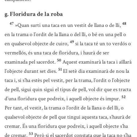
g. Floridura de la roba
47
48
»Quan surti una taca en un vestit de llana o de lli,
en la trama o l’ordit de la llana o del lli, o bé en una pell o
49
en qualsevol objecte de cuiro,
si la taca té un to verdós o
vermellós, és una taca de floridura, i haurà de ser
50
examinada pel sacerdot.
Aquest examinarà la taca i aïllarà
51
l’objecte durant set dies.
El setè dia examinarà de nou la
taca i, si s’ha estès pel vestit, per la trama, l’ordit o l’objecte
de pell, sigui quin sigui el tipus de pell, vol dir que es tracta
52
d’una floridura que podreix, i aquell objecte és impur.
Per tant, el vestit, la trama o l’ordit de la llana o del lli, o
qualsevol objecte de pell que tingui aquesta taca, s’haurà de
cremar. És una floridura que podreix, i aquell objecte s’ha
53
de cremar.
Però si el sacerdot constata que la taca no s’ha