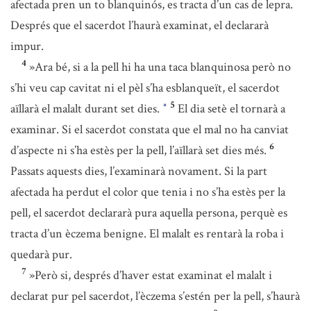
afectada pren un to blanquinós, es tracta d’un cas de lepra.
Després que el sacerdot l’haurà examinat, el declararà
impur.
4
»Ara bé, si a la pell hi ha una taca blanquinosa però no
s’hi veu cap cavitat ni el pèl s’ha esblanqueït, el sacerdot
5
aïllarà el malalt durant set dies.
El dia setè el tornarà a
*
examinar. Si el sacerdot constata que el mal no ha canviat
6
d’aspecte ni s’ha estès per la pell, l’aïllarà set dies més.
Passats aquests dies, l’examinarà novament. Si la part
afectada ha perdut el color que tenia i no s’ha estès per la
pell, el sacerdot declararà pura aquella persona, perquè es
tracta d’un èczema benigne. El malalt es rentarà la roba i
quedarà pur.
7
»Però si, després d’haver estat examinat el malalt i
declarat pur pel sacerdot, l’èczema s’estén per la pell, s’haurà