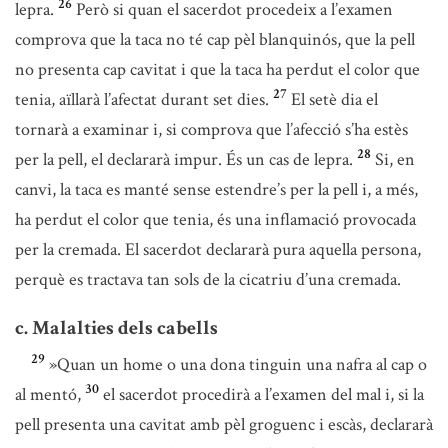
26
lepra.
Però si quan el sacerdot procedeix a l’examen
comprova que la taca no té cap pèl blanquinós, que la pell
no presenta cap cavitat i que la taca ha perdut el color que
27
tenia, aïllarà l’afectat durant set dies.
El setè dia el
tornarà a examinar i, si comprova que l’afecció s’ha estès
28
per la pell, el declararà impur. És un cas de lepra.
Si, en
canvi, la taca es manté sense estendre’s per la pell i, a més,
ha perdut el color que tenia, és una inflamació provocada
per la cremada. El sacerdot declararà pura aquella persona,
perquè es tractava tan sols de la cicatriu d’una cremada.
c. Malalties dels cabells
29
»Quan un home o una dona tinguin una nafra al cap o
30
al mentó,
el sacerdot procedirà a l’examen del mal i, si la
pell presenta una cavitat amb pèl groguenc i escàs, declararà