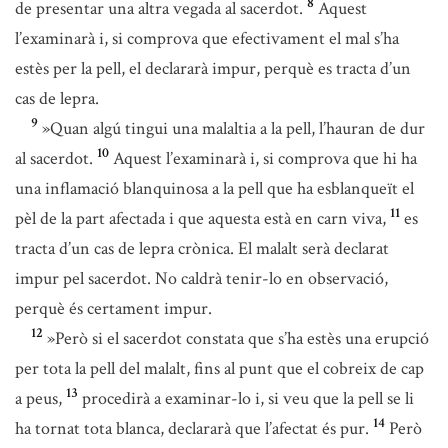
8
de presentar una altra vegada al sacerdot.
Aquest
l’examinarà i, si comprova que efectivament el mal s’ha
estès per la pell, el declararà impur, perquè es tracta d’un
cas de lepra.
9
»Quan algú tingui una malaltia a la pell, l’hauran de dur
10
al sacerdot.
Aquest l’examinarà i, si comprova que hi ha
una inflamació blanquinosa a la pell que ha esblanqueït el
11
pèl de la part afectada i que aquesta està en carn viva,
es
tracta d’un cas de lepra crònica. El malalt serà declarat
impur pel sacerdot. No caldrà tenir-lo en observació,
perquè és certament impur.
12
»Però si el sacerdot constata que s’ha estès una erupció
per tota la pell del malalt, fins al punt que el cobreix de cap
13
a peus,
procedirà a examinar-lo i, si veu que la pell se li
14
ha tornat tota blanca, declararà que l’afectat és pur.
Però