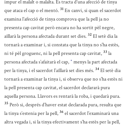
impur el malalt o malalta. Es tracta d’una afecció de tinya
31
que ataca el cap o el mentó.
En canvi, si quan el sacerdot
examina l’afecció de tinya comprova que la pell ja no
presenta cap cavitat però encara no ha sortit pèl negre,
32
aïllarà la persona afectada durant set dies.
El setè dia la
tornarà a examinar i, si constata que la tinya no s’ha estès,
33
ni té pèl groguenc, ni la pell presenta cap cavitat,
la
persona afectada s’afaitarà el cap,
menys la part afectada
*
34
per la tinya, i el sacerdot l’aïllarà set dies més.
El setè dia
tornarà a examinar la tinya i, si observa que no s’ha estès ni
la pell presenta cap cavitat, el sacerdot declararà pura
aquella persona. Llavors es rentarà la roba, i quedarà pura.
35
Però si, després d’haver estat declarada pura, resulta que
36
la tinya s’estenia per la pell,
el sacerdot l’examinarà una
altra vegada i, si la tinya efectivament s’ha estès per la pell,