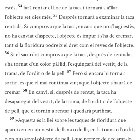
54
estès,
farà rentar el lloc de la taca i tornarà a aïllar
55
l’objecte set dies més.
Després tornarà a examinar la taca
rentada. Si comprova que la taca, encara que no s’hagi estès,
no ha canviat d’aspecte, l’objecte és impur i s’ha de cremar,
tant si la floridura podreix el dret com el revés de l’objecte.
56
Si el sacerdot comprova que la taca, després de rentada,
s’ha tornat d’un color pàl·lid, l’esquinçarà del vestit, de la
57
trama, de l’ordit o de la pell.
Però si encara hi torna a
sortir, és que el mal continua viu; aquell objecte s’haurà de
58
cremar.
En canvi, si, després de rentat, la taca ha
desaparegut del vestit, de la trama, de l’ordit o de l’objecte
de pell, que el tornin a rentar i quedarà purificat.
59
»Aquesta és la llei sobre les taques de floridura que
apareixen en un vestit de llana o de lli, en la trama o l’ordit,
o en qualsevol objecte de pell, i que permet de declarar-lo