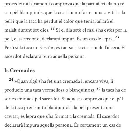
procedeix a l’examen i comprova que la part afectada no té
cap pèl blanquinós, que la cicatriu no forma una cavitat a la
pell i que la taca ha perdut el color que tenia, aïllarà el
22
malalt durant set dies.
Si el dia setè el mal s’ha estès per la
23
pell, el sacerdot el declararà impur. És un cas de lepra.
Però si la taca no s’estén, és tan sols la cicatriu de l’úlcera. El
sacerdot declararà pura aquella persona.
b. Cremades
24
»Quan algú s’ha fet una cremada i, encara viva, li
25
produeix una taca vermellosa o blanquinosa,
la taca ha de
ser examinada pel sacerdot. Si aquest comprova que el pèl
de la taca pren un to blanquinós i la pell presenta una
cavitat, és lepra que s’ha format a la cremada. El sacerdot
declararà impura aquella persona. És certament un cas de