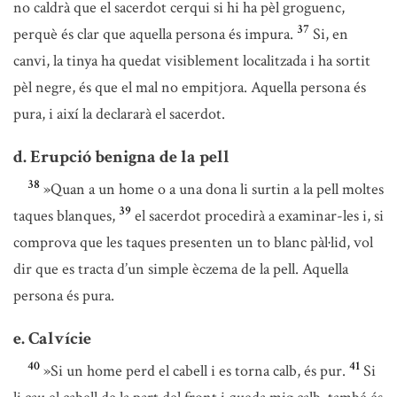
no caldrà que el sacerdot cerqui si hi ha pèl groguenc,
37
perquè és clar que aquella persona és impura.
Si, en
canvi, la tinya ha quedat visiblement localitzada i ha sortit
pèl negre, és que el mal no empitjora. Aquella persona és
pura, i així la declararà el sacerdot.
d. Erupció benigna de la pell
38
»Quan a un home o a una dona li surtin a la pell moltes
39
taques blanques,
el sacerdot procedirà a examinar-les i, si
comprova que les taques presenten un to blanc pàl·lid, vol
dir que es tracta d’un simple èczema de la pell. Aquella
persona és pura.
e. Calvície
40
41
»Si un home perd el cabell i es torna calb, és pur.
Si