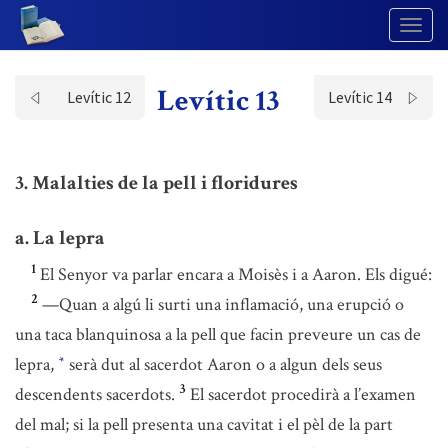
Togg
Navig
Levític 13
Levític 12
Levític 14
3. Malalties de la pell i floridures
a. La lepra
1
El Senyor va parlar encara a Moisès i a Aaron. Els digué:
2
—Quan a algú li surti una inflamació, una erupció o
una taca blanquinosa a la pell que facin preveure un cas de
lepra,
serà dut al sacerdot Aaron o a algun dels seus
*
3
descendents sacerdots.
El sacerdot procedirà a l’examen
del mal; si la pell presenta una cavitat i el pèl de la part