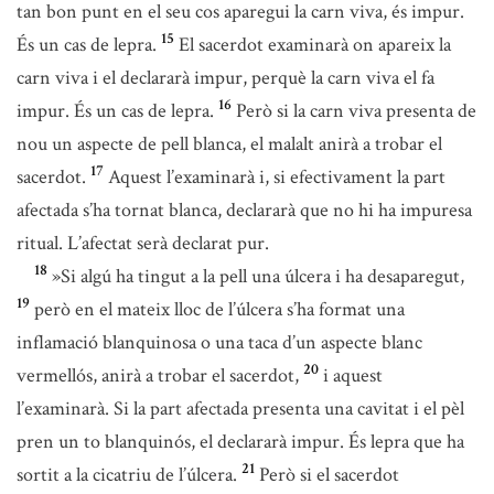
tan bon punt en el seu cos aparegui la carn viva, és impur.
15
És un cas de lepra.
El sacerdot examinarà on apareix la
carn viva i el declararà impur, perquè la carn viva el fa
16
impur. És un cas de lepra.
Però si la carn viva presenta de
nou un aspecte de pell blanca, el malalt anirà a trobar el
17
sacerdot.
Aquest l’examinarà i, si efectivament la part
afectada s’ha tornat blanca, declararà que no hi ha impuresa
ritual. L’afectat serà declarat pur.
18
»Si algú ha tingut a la pell una úlcera i ha desaparegut,
19
però en el mateix lloc de l’úlcera s’ha format una
inflamació blanquinosa o una taca d’un aspecte blanc
20
vermellós, anirà a trobar el sacerdot,
i aquest
l’examinarà. Si la part afectada presenta una cavitat i el pèl
pren un to blanquinós, el declararà impur. És lepra que ha
21
sortit a la cicatriu de l’úlcera.
Però si el sacerdot