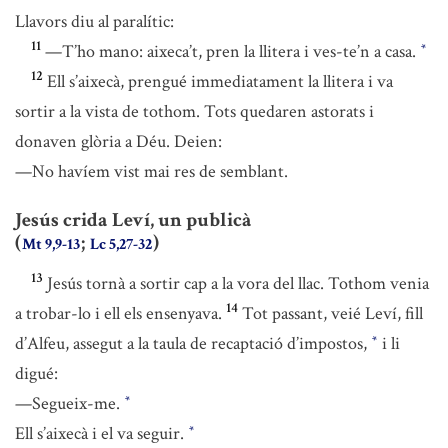
Llavors diu al paralític:
11
—T’ho mano: aixeca’t, pren la llitera i ves-te’n a casa.
*
12
Ell s’aixecà, prengué immediatament la llitera i va
sortir a la vista de tothom. Tots quedaren astorats i
donaven glòria a Déu. Deien:
—No havíem vist mai res de semblant.
Jesús crida Leví, un publicà
(
;
)
Mt 9,9-13
Lc 5,27-32
13
Jesús tornà a sortir cap a la vora del llac. Tothom venia
14
a trobar-lo i ell els ensenyava.
Tot passant, veié Leví, fill
d’Alfeu, assegut a la taula de recaptació d’impostos,
i li
*
digué:
—Segueix-me.
*
Ell s’aixecà i el va seguir.
*