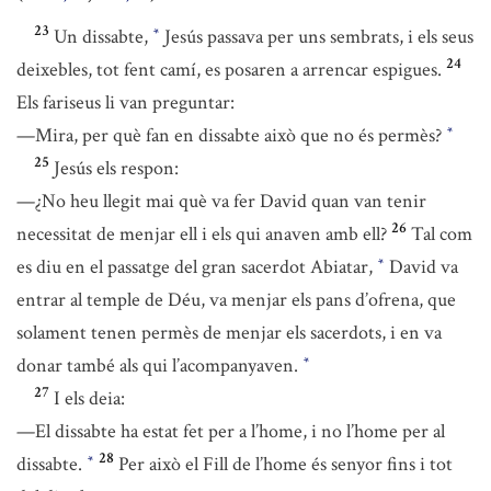
23
Un dissabte,
Jesús passava per uns sembrats, i els seus
*
24
deixebles, tot fent camí, es posaren a arrencar espigues.
Els fariseus li van preguntar:
—Mira, per què fan en dissabte això que no és permès?
*
25
Jesús els respon:
—¿No heu llegit mai què va fer David quan van tenir
26
necessitat de menjar ell i els qui anaven amb ell?
Tal com
es diu en el passatge del gran sacerdot Abiatar,
David va
*
entrar al temple de Déu, va menjar els pans d’ofrena, que
solament tenen permès de menjar els sacerdots, i en va
donar també als qui l’acompanyaven.
*
27
I els deia:
—El dissabte ha estat fet per a l’home, i no l’home per al
28
dissabte.
Per això el Fill de l’home és senyor fins i tot
*