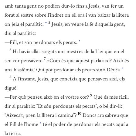
amb tanta gent no podien dur-lo fins a Jesús, van fer un
forat al sostre sobre l’indret on ell era i van baixar la llitera
5
on jeia el paralític.
Jesús, en veure la fe d’aquella gent,
*
diu al paralític:
—Fill, et són perdonats els pecats.
*
6
Hi havia allà asseguts uns mestres de la Llei que en el
7
seu cor pensaven:
«Com és que aquest parla així? Això és
una blasfèmia! Qui pot perdonar els pecats sinó Déu?»
*
8
A l’instant, Jesús, que coneixia que pensaven així, els
digué:
9
—Per què penseu això en el vostre cor?
Què és més fàcil,
dir al paralític: “Et són perdonats els pecats”, o bé dir-li:
10
“Aixeca’t, pren la llitera i camina”?
Doncs ara sabreu que
el Fill de l’home
té el poder de perdonar els pecats aquí a
*
la terra.