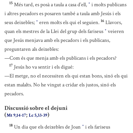
15
Més tard, es posà a taula a casa d’ell,
i molts publicans
*
i altres pecadors es posaren també a taula amb Jesús i els
16
seus deixebles;
eren molts els qui el seguien.
Llavors,
*
quan els mestres de la Llei del grup dels fariseus
veieren
*
que Jesús menjava amb els pecadors i els publicans,
preguntaren als deixebles:
—Com és que menja amb els publicans i els pecadors?
17
Jesús ho va sentir i els digué:
—El metge, no el necessiten els qui estan bons, sinó els qui
estan malalts. No he vingut a cridar els justos, sinó els
pecadors.
Discussió sobre el dejuni
(
;
)
Mt 9,14-17
Lc 5,33-39
18
Un dia que els deixebles de Joan
i els fariseus
*