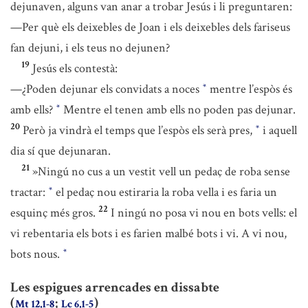
dejunaven, alguns van anar a trobar Jesús i li preguntaren:
—Per què els deixebles de Joan i els deixebles dels fariseus
fan dejuni, i els teus no dejunen?
19
Jesús els contestà:
—¿Poden dejunar els convidats a noces
mentre l’espòs és
*
amb ells?
Mentre el tenen amb ells no poden pas dejunar.
*
20
Però ja vindrà el temps que l’espòs els serà pres,
i aquell
*
dia sí que dejunaran.
21
»Ningú no cus a un vestit vell un pedaç de roba sense
tractar:
el pedaç nou estiraria la roba vella i es faria un
*
22
esquinç més gros.
I ningú no posa vi nou en bots vells: el
vi rebentaria els bots i es farien malbé bots i vi. A vi nou,
bots nous.
*
Les espigues arrencades en dissabte
(
;
)
Mt 12,1-8
Lc 6,1-5