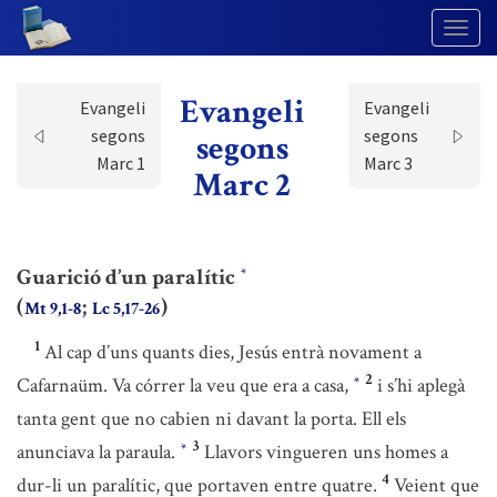
Togg
Navig
Evangeli
Evangeli
Evangeli
segons
segons
segons
Marc 1
Marc 3
Marc 2
Guarició d’un paralític
*
(
;
)
Mt 9,1-8
Lc 5,17-26
1
Al cap d’uns quants dies, Jesús entrà novament a
2
Cafarnaüm. Va córrer la veu que era a casa,
i s’hi aplegà
*
tanta gent que no cabien ni davant la porta. Ell els
3
anunciava la paraula.
Llavors vingueren uns homes a
*
4
dur-li un paralític, que portaven entre quatre.
Veient que