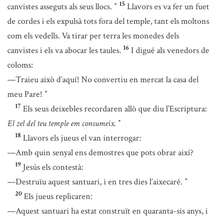
15
canvistes asseguts als seus llocs.
Llavors es va fer un fuet
*
de cordes i els expulsà tots fora del temple, tant els moltons
com els vedells. Va tirar per terra les monedes dels
16
canvistes i els va abocar les taules.
I digué als venedors de
coloms:
—Traieu això d’aquí! No convertiu en mercat la casa del
meu Pare!
*
17
Els seus deixebles recordaren allò que diu l’Escriptura:
El zel del teu temple em consumeix.
*
18
Llavors els jueus el van interrogar:
—Amb quin senyal ens demostres que pots obrar així?
19
Jesús els contestà:
—Destruïu aquest santuari, i en tres dies l’aixecaré.
*
20
Els jueus replicaren:
—Aquest santuari ha estat construït en quaranta-sis anys, i