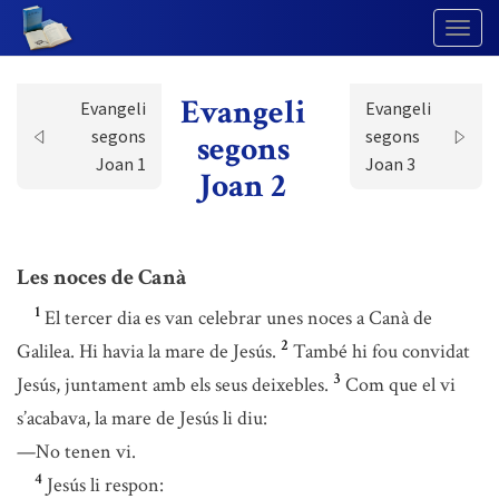
Togg
Navig
Evangeli
Evangeli
Evangeli
segons
segons
segons
Joan 1
Joan 3
Joan 2
Les noces de Canà
1
El tercer dia es van celebrar unes noces a Canà de
2
Galilea. Hi havia la mare de Jesús.
També hi fou convidat
3
Jesús, juntament amb els seus deixebles.
Com que el vi
s’acabava, la mare de Jesús li diu:
—No tenen vi.
4
Jesús li respon: