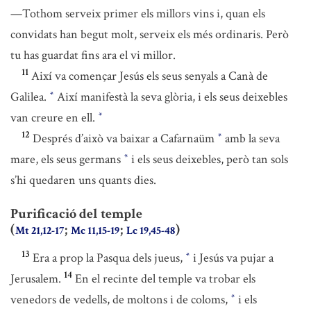
—Tothom serveix primer els millors vins i, quan els
convidats han begut molt, serveix els més ordinaris. Però
tu has guardat fins ara el vi millor.
11
Així va començar Jesús els seus senyals a Canà de
Galilea.
Així manifestà la seva glòria, i els seus deixebles
*
van creure en ell.
*
12
Després d’això va baixar a Cafarnaüm
amb la seva
*
mare, els seus germans
i els seus deixebles, però tan sols
*
s’hi quedaren uns quants dies.
Purificació del temple
(
;
;
)
Mt 21,12-17
Mc 11,15-19
Lc 19,45-48
13
Era a prop la Pasqua dels jueus,
i Jesús va pujar a
*
14
Jerusalem.
En el recinte del temple va trobar els
venedors de vedells, de moltons i de coloms,
i els
*