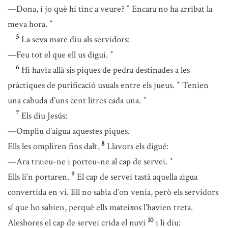
—Dona, i jo què hi tinc a veure?
Encara no ha arribat la
*
meva hora.
*
5
La seva mare diu als servidors:
—Feu tot el que ell us digui.
*
6
Hi havia allà sis piques de pedra destinades a les
pràctiques de purificació usuals entre els jueus.
Tenien
*
una cabuda d’uns cent litres cada una.
*
7
Els diu Jesús:
—Ompliu d’aigua aquestes piques.
8
Ells les ompliren fins dalt.
Llavors els digué:
—Ara traieu-ne i porteu-ne al cap de servei.
*
9
Ells li’n portaren.
El cap de servei tastà aquella aigua
convertida en vi. Ell no sabia d’on venia, però els servidors
sí que ho sabien, perquè ells mateixos l’havien treta.
10
Aleshores el cap de servei crida el nuvi
i li diu: