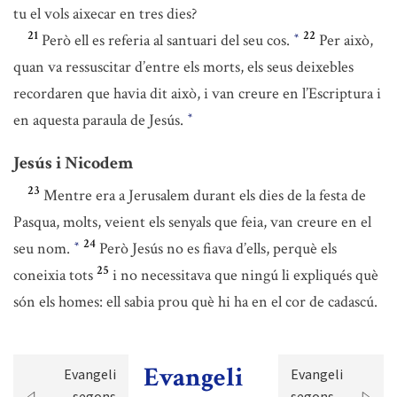
tu el vols aixecar en tres dies?
21
22
Però ell es referia al santuari del seu cos.
Per això,
*
quan va ressuscitar d’entre els morts, els seus deixebles
recordaren que havia dit això, i van creure en l’Escriptura i
en aquesta paraula de Jesús.
*
Jesús i Nicodem
23
Mentre era a Jerusalem durant els dies de la festa de
Pasqua, molts, veient els senyals que feia, van creure en el
24
seu nom.
Però Jesús no es fiava d’ells, perquè els
*
25
coneixia tots
i no necessitava que ningú li expliqués què
són els homes: ell sabia prou què hi ha en el cor de cadascú.
Evangeli
Evangeli
Evangeli
segons
segons