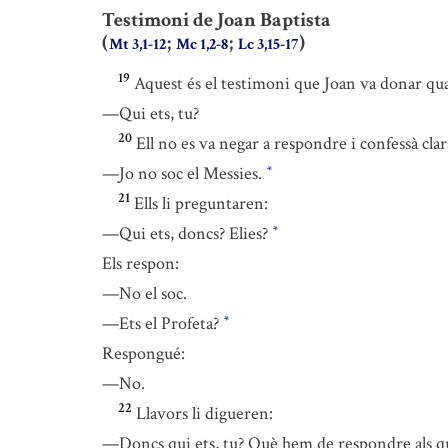
Testimoni de Joan Baptista
(
;
;
)
Mt 3,1-12
Mc 1,2-8
Lc 3,15-17
19
Aquest és el testimoni que Joan va donar qu
—Qui ets, tu?
20
Ell no es va negar a respondre i confessà cla
—Jo no soc el Messies.
*
21
Ells li preguntaren:
—Qui ets, doncs? Elies?
*
Els respon:
—No el soc.
—Ets el Profeta?
*
Respongué:
—No.
22
Llavors li digueren:
—Doncs qui ets, tu? Què hem de respondre als qu