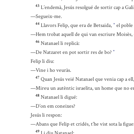
43
L’endemà, Jesús resolgué de sortir cap a Galil
—Segueix-me.
44
Llavors Felip, que era de Betsaida,
el poble
*
—Hem trobat aquell de qui van escriure Moisès, en 
46
Natanael li replicà:
—De Natzaret en pot sortir res de bo?
*
Felip li diu:
—Vine i ho veuràs.
47
Quan Jesús veié Natanael que venia cap a ell,
—Mireu un autèntic israelita, un home que no 
48
Natanael li digué:
—D’on em coneixes?
Jesús li respon:
—Abans que Felip et cridés, t’he vist sota la figue
49
Li diu Natanael: