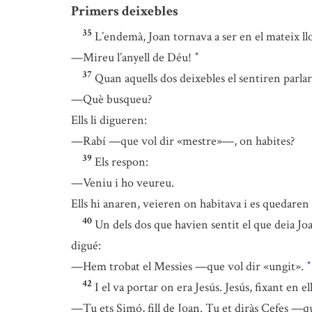
Primers deixebles
35
L’endemà, Joan tornava a ser en el mateix ll
—Mireu l’anyell de Déu!
*
37
Quan aquells dos deixebles el sentiren parlar 
—Què busqueu?
Ells li digueren:
—Rabí —que vol dir «mestre»—, on habites?
39
Els respon:
—Veniu i ho veureu.
Ells hi anaren, veieren on habitava i es quedaren a
40
Un dels dos que havien sentit el que deia Jo
digué:
—Hem trobat el Messies —que vol dir «ungit».
*
42
I el va portar on era Jesús. Jesús, fixant en ell
—Tu ets Simó, fill de Joan. Tu et diràs Cefes —q