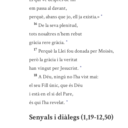
em passa al davant,
perquè, abans que jo, ell ja existia.»
*
16
De la seva plenitud,
tots nosaltres n’hem rebut
gràcia rere gràcia.
*
17
Perquè la Llei fou donada per Moisès,
però la gràcia i la veritat
han vingut per Jesucrist.
*
18
A Déu, ningú no l’ha vist mai:
el seu Fill únic, que és Déu
i està en el si del Pare,
és qui l’ha revelat.
*
Senyals i diàlegs (1,19-12,50)