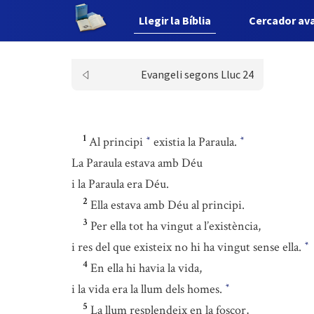
Llegir la Bíblia
Cercador av
Evangeli segons Lluc 24
1
Al principi
existia la Paraula.
*
*
La Paraula estava amb Déu
i la Paraula era Déu.
2
Ella estava amb Déu al principi.
3
Per ella tot ha vingut a l’existència,
i res del que existeix no hi ha vingut sense ella.
*
4
En ella hi havia la vida,
i la vida era la llum dels homes.
*
5
La llum resplendeix en la foscor,