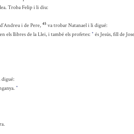
ea. Troba Felip i li diu:
45
 d’Andreu i de Pere,
va trobar Natanael i li digué:
els llibres de la Llei, i també els profetes:
és Jesús, fill de Jo
*
 digué:
enganya.
*
ra.