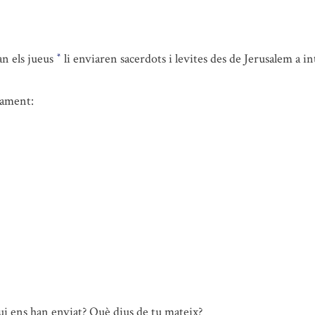
an els jueus
li enviaren sacerdots i levites des de Jerusalem a i
*
rament:
i ens han enviat? Què dius de tu mateix?