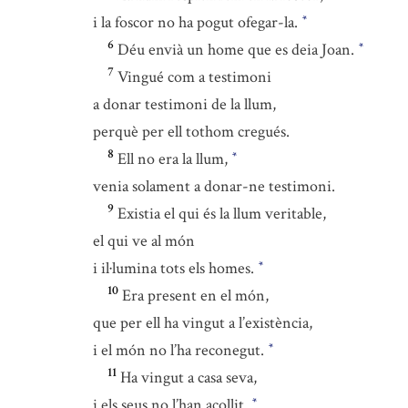
i la foscor no ha pogut ofegar-la.
*
6
Déu envià un home que es deia Joan.
*
7
Vingué com a testimoni
a donar testimoni de la llum,
perquè per ell tothom cregués.
8
Ell no era la llum,
*
venia solament a donar-ne testimoni.
9
Existia el qui és la llum veritable,
el qui ve al món
i il·lumina tots els homes.
*
10
Era present en el món,
que per ell ha vingut a l’existència,
i el món no l’ha reconegut.
*
11
Ha vingut a casa seva,
i els seus no l’han acollit.
*