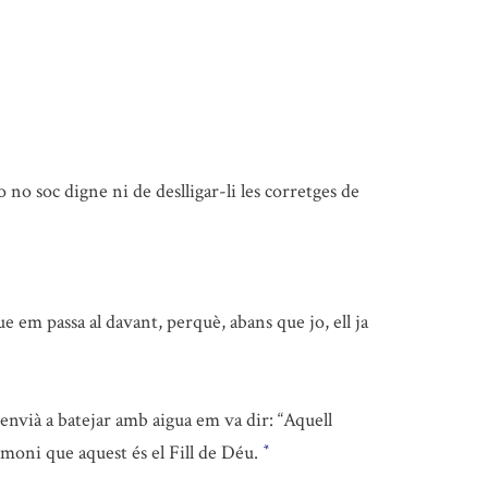
o no soc digne ni de deslligar-li les corretges de
e em passa al davant, perquè, abans que jo, ell ja
’envià a batejar amb aigua em va dir: “Aquell
imoni que aquest és el Fill de Déu.
*