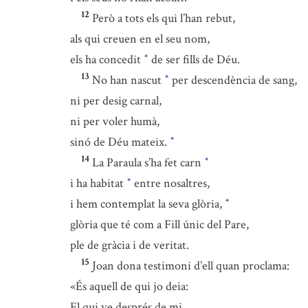
12
Però a tots els qui l’han rebut,
als qui creuen en el seu nom,
els ha concedit
de ser fills de Déu.
*
13
No han nascut
per descendència de sang,
*
ni per desig carnal,
ni per voler humà,
sinó de Déu mateix.
*
14
La Paraula s’ha fet carn
*
i ha habitat
entre nosaltres,
*
i hem contemplat la seva glòria,
*
glòria que té com a Fill únic del Pare,
ple de gràcia i de veritat.
15
Joan dona testimoni d’ell quan proclama:
«És aquell de qui jo deia:
El qui ve després de mi