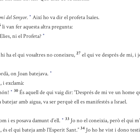
amí del Senyor
.
Així ho va dir el profeta Isaïes.
*
5
li van fer aquesta altra pregunta:
Elies, ni el Profeta?
*
27
i ha el qui vosaltres no coneixeu,
el qui ve després de mi, i j
Jordà, on Joan batejava.
*
, i exclamà:
30
 món!
És aquell de qui vaig dir: “Després de mi ve un home qu
*
a batejar amb aigua, va ser perquè ell es manifestés a Israel.
33
om i es posava damunt d’ell.
Jo no el coneixia, però el qui m
*
34
, és el qui bateja amb l’Esperit Sant.”
Jo ho he vist i dono test