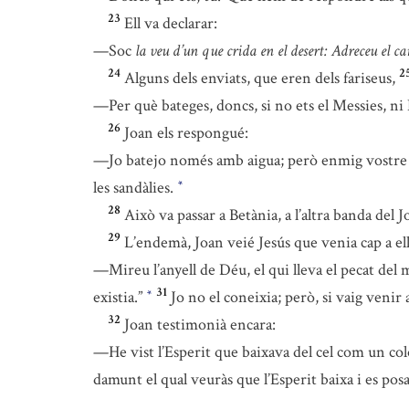
23
Ell va declarar:
—Soc
la veu d’un que crida en el desert: Adreceu el c
24
2
Alguns dels enviats, que eren dels fariseus,
—Per què bateges, doncs, si no ets el Messies, ni 
26
Joan els respongué:
—Jo batejo només amb aigua; però enmig vostre h
les sandàlies.
*
28
Això va passar a Betània, a l’altra banda del 
29
L’endemà, Joan veié Jesús que venia cap a ell
—Mireu l’anyell de Déu, el qui lleva el pecat del
31
existia.”
Jo no el coneixia; però, si vaig venir 
*
32
Joan testimonià encara:
—He vist l’Esperit que baixava del cel com un col
damunt el qual veuràs que l’Esperit baixa i es posa