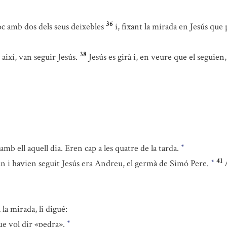
36
oc amb dos dels seus deixebles
i, fixant la mirada en Jesús que
38
així, van seguir Jesús.
Jesús es girà i, en veure que el seguien,
mb ell aquell dia. Eren cap a les quatre de la tarda.
*
41
an i havien seguit Jesús era Andreu, el germà de Simó Pere.
*
 la mirada, li digué:
ue vol dir «pedra».
*