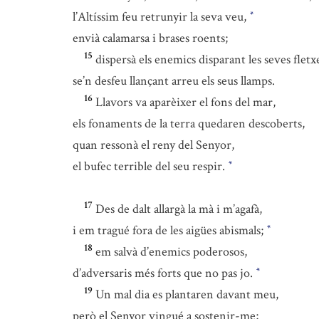
l’Altíssim feu retrunyir la seva veu,
*
envià calamarsa i brases roents;
15
dispersà els enemics disparant les seves fletx
se’n desfeu llançant arreu els seus llamps.
16
Llavors va aparèixer el fons del mar,
els fonaments de la terra quedaren descoberts,
quan ressonà el reny del Senyor,
el bufec terrible del seu respir.
*
17
Des de dalt allargà la mà i m’agafà,
i em tragué fora de les aigües abismals;
*
18
em salvà d’enemics poderosos,
d’adversaris més forts que no pas jo.
*
19
Un mal dia es plantaren davant meu,
però el Senyor vingué a sostenir-me;