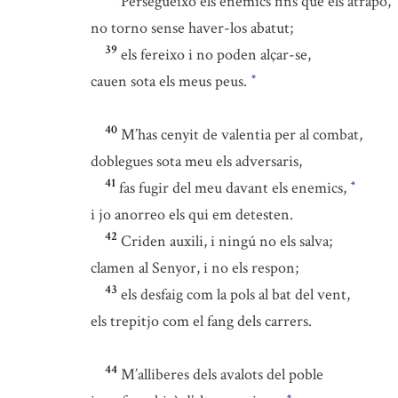
Persegueixo els enemics fins que els atrapo,
no torno sense haver-los abatut;
39
els fereixo i no poden alçar-se,
cauen sota els meus peus.
*
40
M’has cenyit de valentia per al combat,
doblegues sota meu els adversaris,
41
fas fugir del meu davant els enemics,
*
i jo anorreo els qui em detesten.
42
Criden auxili, i ningú no els salva;
clamen al Senyor, i no els respon;
43
els desfaig com la pols al bat del vent,
els trepitjo com el fang dels carrers.
44
M’alliberes dels avalots del poble