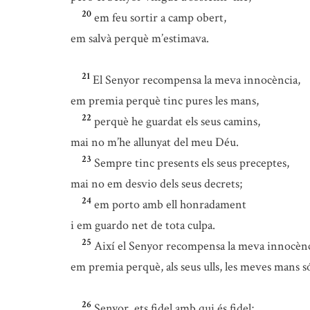
20
em feu sortir a camp obert,
em salvà perquè m’estimava.
21
El Senyor recompensa la meva innocència,
em premia perquè tinc pures les mans,
22
perquè he guardat els seus camins,
mai no m’he allunyat del meu Déu.
23
Sempre tinc presents els seus preceptes,
mai no em desvio dels seus decrets;
24
em porto amb ell honradament
i em guardo net de tota culpa.
25
Així el Senyor recompensa la meva innocènc
em premia perquè, als seus ulls, les meves mans s
26
Senyor, ets fidel amb qui és fidel;