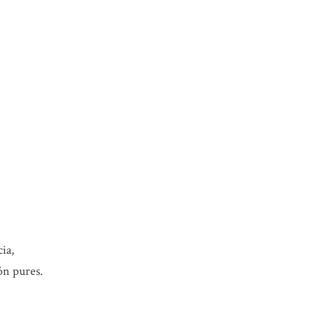
ia,
ón pures.