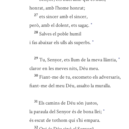
honrat, amb l’home honrat;
27
ets sincer amb el sincer,
però, amb el dolent, ets sagaç.
*
28
Salves el poble humil
i fas abaixar els ulls als superbs.
*
29
Tu, Senyor, ets llum de la meva llàntia,
*
claror en les meves nits, Déu meu.
30
Fiant-me de tu, escometo els adversaris,
fiant-me del meu Déu, assalto la muralla.
31
Els camins de Déu són justos,
la paraula del Senyor és de bona llei;
*
és escut de tothom qui s’hi empara.
32
Qui és Déu sinó el Senyor?