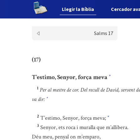
Llegir la Bíblia
Cercador av
Salms 17
(17)
T’estimo, Senyor, força meva
*
1
Per al mestre de cor. Del recull de David, servent 
va dir:
*
2
T’estimo, Senyor, força meva;
*
3
Senyor, ets roca i muralla que m’allibera.
Déu meu, penyal on m’emparo,