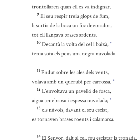
trontollaren quan ell es va indignar.
9
El seu respir treia glops de fum,
li sortia de la boca un foc devorador,
tot ell llançava brases ardents.
10
Decantà la volta del cel i baixà,
*
tenia sota els peus una negra nuvolada.
11
Endut sobre les ales dels vents,
volava amb un querubí per carrossa.
*
12
L’envoltava un pavelló de fosca,
aigua tenebrosa i espessa nuvolada;
*
13
els núvols, davant el seu esclat,
es tornaven brases roents i calamarsa.
14
El Senyor, dalt al cel, feu esclatar la tronada,