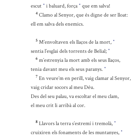
escut
i baluard, força
que em salva!
*
*
4
Clamo al Senyor, que és digne de ser lloat:
ell em salva dels enemics.
5
M’envoltaven els llaços de la mort,
*
sentia l’esglai dels torrents de Belial;
*
6
m’estrenyia la mort amb els seus llaços,
tenia davant meu els seus paranys.
*
7
En veure’m en perill, vaig clamar al Senyor,
vaig cridar socors al meu Déu.
Des del seu palau, va escoltar el meu clam,
el meu crit li arribà al cor.
8
Llavors la terra s’estremí i tremolà,
*
cruixiren els fonaments de les muntanyes,
*