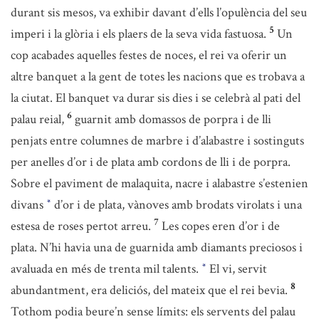
durant sis mesos, va exhibir davant d’ells l’opulència del seu
5
imperi i la glòria i els plaers de la seva vida fastuosa.
Un
cop acabades aquelles festes de noces, el rei va oferir un
altre banquet a la gent de totes les nacions que es trobava a
la ciutat. El banquet va durar sis dies i se celebrà al pati del
6
palau reial,
guarnit amb domassos de porpra i de lli
penjats entre columnes de marbre i d’alabastre i sostinguts
per anelles d’or i de plata amb cordons de lli i de porpra.
Sobre el paviment de malaquita, nacre i alabastre s’estenien
divans
d’or i de plata, vànoves amb brodats virolats i una
*
7
estesa de roses pertot arreu.
Les copes eren d’or i de
plata. N’hi havia una de guarnida amb diamants preciosos i
avaluada en més de trenta mil talents.
El vi, servit
*
8
abundantment, era deliciós, del mateix que el rei bevia.
Tothom podia beure’n sense límits: els servents del palau