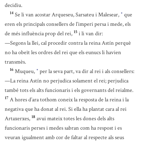
decidiu.
14
Se li van acostar Arqueseu, Sarsateu i Malesear,
que
*
eren els principals consellers de l’imperi persa i mede, els
15
de més influència prop del rei,
i li van dir:
—Segons la llei, cal procedir contra la reina Astín perquè
no ha obeït les ordres del rei que els eunucs li havien
transmès.
16
Muqueu,
per la seva part, va dir al rei i als consellers:
*
—La reina Astín no perjudica solament el rei; perjudica
també tots els alts funcionaris i els governants del reialme.
17
A hores d’ara tothom coneix la resposta de la reina i la
negativa que ha donat al rei. Si ella ha plantat cara al rei
18
Artaxerxes,
avui mateix totes les dones dels alts
funcionaris perses i medes sabran com ha respost i es
veuran igualment amb cor de faltar al respecte als seus