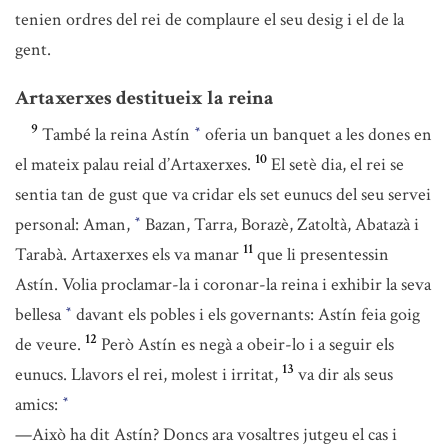
tenien ordres del rei de complaure el seu desig i el de la
gent.
Artaxerxes destitueix la reina
9
També la reina Astín
oferia un banquet a les dones en
*
10
el mateix palau reial d’Artaxerxes.
El setè dia, el rei se
sentia tan de gust que va cridar els set eunucs del seu servei
personal: Aman,
Bazan, Tarra, Borazè, Zatoltà, Abatazà i
*
11
Tarabà. Artaxerxes els va manar
que li presentessin
Astín. Volia proclamar-la i coronar-la reina i exhibir la seva
bellesa
davant els pobles i els governants: Astín feia goig
*
12
de veure.
Però Astín es negà a obeir-lo i a seguir els
13
eunucs. Llavors el rei, molest i irritat,
va dir als seus
amics:
*
—Això ha dit Astín? Doncs ara vosaltres jutgeu el cas i