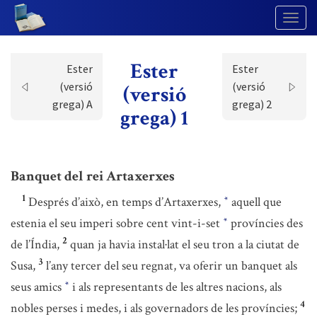
Togg
Navig
Ester
Ester
Ester
(versió
(versió
(versió
grega) A
grega) 2
grega) 1
Banquet del rei Artaxerxes
1
Després d’això, en temps d’Artaxerxes,
aquell que
*
estenia el seu imperi sobre cent vint-i-set
províncies des
*
2
de l’Índia,
quan ja havia instal·lat el seu tron a la ciutat de
3
Susa,
l’any tercer del seu regnat, va oferir un banquet als
seus amics
i als representants de les altres nacions, als
*
4
nobles perses i medes, i als governadors de les províncies;