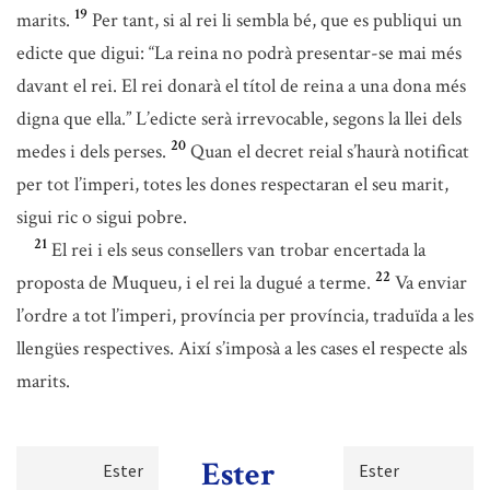
19
marits.
Per tant, si al rei li sembla bé, que es publiqui un
edicte que digui: “La reina no podrà presentar-se mai més
davant el rei. El rei donarà el títol de reina a una dona més
digna que ella.” L’edicte serà irrevocable, segons la llei dels
20
medes i dels perses.
Quan el decret reial s’haurà notificat
per tot l’imperi, totes les dones respectaran el seu marit,
sigui ric o sigui pobre.
21
El rei i els seus consellers van trobar encertada la
22
proposta de Muqueu, i el rei la dugué a terme.
Va enviar
l’ordre a tot l’imperi, província per província, traduïda a les
llengües respectives. Així s’imposà a les cases el respecte als
marits.
Ester
Ester
Ester