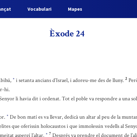
ançat
Vocabulari
Mapes
Èxode 24
2
Abihú,
i setanta ancians d’Israel, i adoreu-me des de lluny.
Per
*
r-hi.
Senyor li havia dit i ordenat. Tot el poble va respondre a una sol
yor.
De bon matí es va llevar, dedicà un altar al peu de la munt
*
elites que oferissin holocaustos i que immolessin vedells al Seny
7
 meitat aspergí l’altar.
Després va prendre el document de l’alia
*