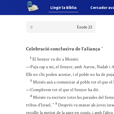
Llegir la Bíblia
Cercador av
Èxode 23
Celebració conclusiva de l’aliança
*
1
El Senyor va dir a Moisès:
—Puja cap a mi, el Senyor, amb Aaron, Nadab i 
Ells no s’hi poden acostar, i el poble no ha de puja
3
Moisès anà a comunicar al poble tot el que el 
—Complirem tot el que el Senyor ha dit.
4
Moisès va escriure totes les paraules del Sen
5
tribus d’Israel.
Després va manar als joves isra
*
recollir la meitat de la sang en cossis, i amb l’altra