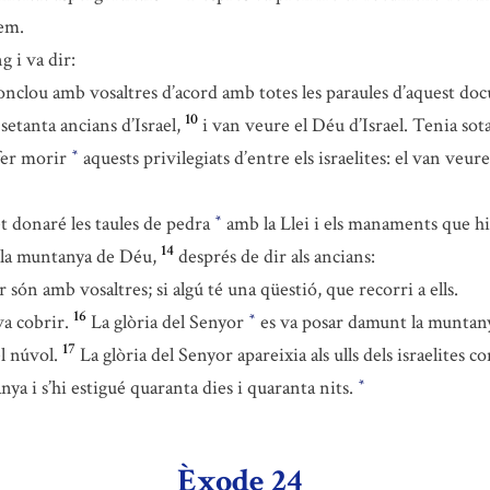
rem.
g i va dir:
onclou amb vosaltres d’acord amb totes les paraules d’aquest do
10
etanta ancians d’Israel,
i van veure el Déu d’Israel. Tenia so
fer morir
aquests privilegiats d’entre els israelites: el van veu
*
et donaré les taules de pedra
amb la Llei i els manaments que hi h
*
14
a la muntanya de Déu,
després de dir als ancians:
n amb vosaltres; si algú té una qüestió, que recorri a ells.
16
va cobrir.
La glòria del Senyor
es va posar damunt la muntanya 
*
17
l núvol.
La glòria del Senyor apareixia als ulls dels israelites
nya i s’hi estigué quaranta dies i quaranta nits.
*
Èxode 24