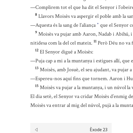
—Complirem tot el que ha dit el Senyor i l’obei
8
Llavors Moisès va aspergir el poble amb la san
—Aquesta és la sang de l’aliança
que el Senyor c
*
9
Moisès va pujar amb Aaron, Nadab i Abihú, i s
11
nitidesa com la del cel mateix.
Però Déu no va 
12
El Senyor digué a Moisès:
—Puja cap a mi a la muntanya i estigues allí, que 
13
Moisès, amb Josuè, el seu ajudant, va pujar 
—Espereu-nos aquí fins que tornem. Aaron i Hur só
15
Moisès va pujar a la muntanya, i un núvol la 
El dia setè, el Senyor va cridar Moisès d’enmig de
Moisès va entrar al mig del núvol, pujà a la munta
Èxode 23