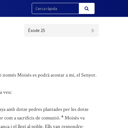
Èxode 25
ò només Moisès es podrà acostar a mi, el Senyor.
a veu:
anya amb dotze pedres plantades per les dotze
6
or com a sacrificis de comunió.
Moisès va
nça i el llegí al poble. Ells van respondre: