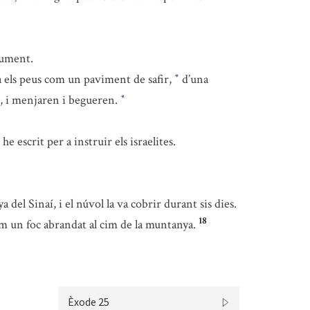
cument.
ta els peus com un paviment de safir,
d’una
*
re, i menjaren i begueren.
*
e escrit per a instruir els israelites.
del Sinaí, i el núvol la va cobrir durant sis dies.
18
 com un foc abrandat al cim de la muntanya.
Èxode 25