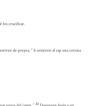
 fos crucificat.
vestiren de porpra,
li cenyiren al cap una corona
*
22
, que venia del camp.
Dugueren Jesús a un
*