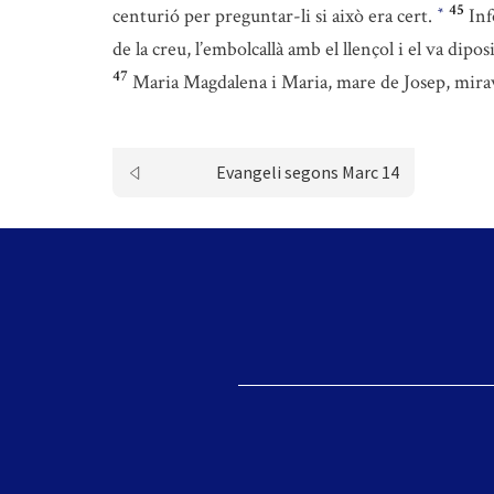
45
centurió per preguntar-li si això era cert.
Inf
*
de la creu, l’embolcallà amb el llençol i el va dipo
47
Maria Magdalena i Maria, mare de Josep, mira
Evangeli segons Marc 14