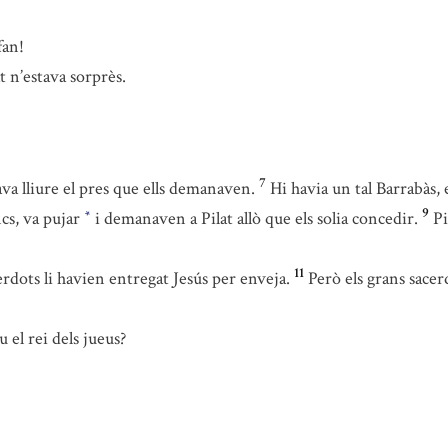
fan!
at n’estava sorprès.
7
xava lliure el pres que ells demanaven.
Hi havia un tal Barrabàs
9
cs, va pujar
i demanaven a Pilat allò que els solia concedir.
Pi
*
11
rdots li havien entregat Jesús per enveja.
Però els grans sacer
el rei dels jueus?