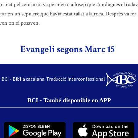
ormat pel centurió, va permetre a Josep que s’endugués el cadàv
sitar en un sepulcre que havia estat tallat a la roca. Després va f
ven on el posaven.
Evangeli segons Marc 15
BCI - Bíblia catalana. Traducció interconfessional
BCI - També disponible en APP