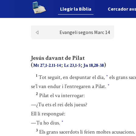
Llegir la Bíblia
Cercador av
Evangeli segons Marc 14
Jesús davant de Pilat
(
;
;
)
Mt 27,1-2.11-14
Lc 23,1-5
Jn 18,28-38
1
Tot seguit, en despuntar el dia,
els grans sac
*
se’l van endur i l’entregaren a Pilat.
*
2
Pilat el va interrogar:
—¿Tu ets el rei dels jueus?
Ell li respongué:
—Tu ho dius.
*
3
Els grans sacerdots li feien moltes acusacions.