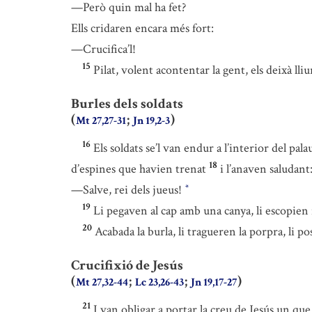
—Però quin mal ha fet?
Ells cridaren encara més fort:
—Crucifica’l!
15
Pilat, volent acontentar la gent, els deixà lli
Burles dels soldats
(
;
)
Mt 27,27-31
Jn 19,2-3
16
Els soldats se’l van endur a l’interior del pala
18
d’espines que havien trenat
i l’anaven saludant
—Salve, rei dels jueus!
*
19
Li pegaven al cap amb una canya, li escopien 
20
Acabada la burla, li tragueren la porpra, li po
Crucifixió de Jesús
(
;
;
)
Mt 27,32-44
Lc 23,26-43
Jn 19,17-27
21
I van obligar a portar la creu de Jesús un qu