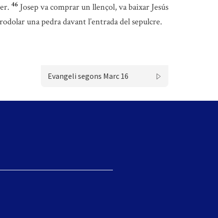
46
er.
Josep va comprar un llençol, va baixar Jesús
er rodolar una pedra davant l’entrada del sepulcre.
Evangeli segons Marc 16