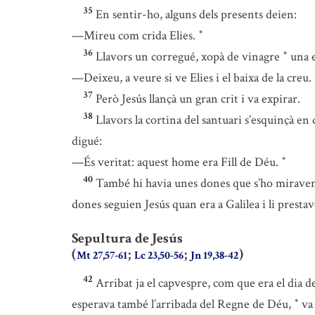
35
En sentir-ho, alguns dels presents deien:
—Mireu com crida Elies.
*
36
Llavors un corregué, xopà de vinagre
una e
*
—Deixeu, a veure si ve Elies i el baixa de la creu.
37
Però Jesús llançà un gran crit i va expirar.
38
Llavors la cortina del santuari s’esquinçà en 
digué:
—És veritat: aquest home era Fill de Déu.
*
40
També hi havia unes dones que s’ho miraven 
dones seguien Jesús quan era a Galilea i li presta
Sepultura de Jesús
(
;
;
)
Mt 27,57-61
Lc 23,50-56
Jn 19,38-42
42
Arribat ja el capvespre, com que era el dia de
esperava també l’arribada del Regne de Déu,
va 
*