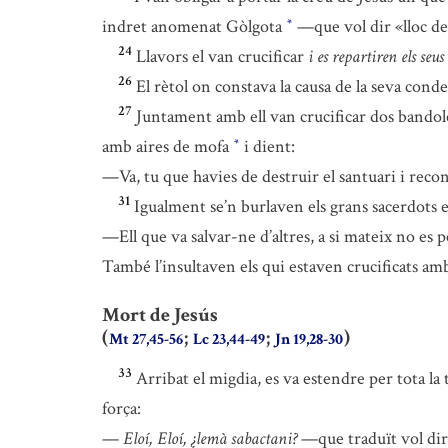
indret anomenat Gòlgota
—que vol dir «lloc de
*
24
Llavors el van crucificar
i es repartiren els seus
26
El rètol on constava la causa de la seva cond
27
Juntament amb ell van crucificar dos bandolers,
amb aires de mofa
i dient:
*
—Va, tu que havies de destruir el santuari i recon
31
Igualment se’n burlaven els grans sacerdots en
—Ell que va salvar-ne d’altres, a si mateix no es p
També l’insultaven els qui estaven crucificats amb
Mort de Jesús
(
;
;
)
Mt 27,45-56
Lc 23,44-49
Jn 19,28-30
33
Arribat el migdia, es va estendre per tota la
força:
—
Eloí, Eloí, ¿lemà sabactani?
—que traduït vol dir