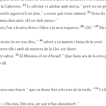
23
 la Calavera».
Li oferien vi adobat amb mirra,
però no en p
*
25
 vestits jugant-se’ls als daus
,
a veure què treia cadascú.
Eren les
*
emna deia això: «El rei dels jueus.»
*
28
29
 l’un a la seva dreta i l’altre a la seva esquerra.
(28)
Els 
*
30
struir-lo en tres dies,
salva’t a tu mateix i baixa de la creu!
*
tre ells i amb els mestres de la Llei, tot dient:
32
ot salvar.
El Messies, el rei d’Israel!
Que baixi ara de la creu
*
 ell.
34
 terra una foscor
que va durar fins a les tres de la tarda.
I a 
*
*
: «
Déu meu, Déu meu, per què m’has abandonat?
»
*