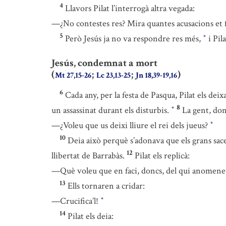
4
Llavors Pilat l’interrogà altra vegada:
—¿No contestes res? Mira quantes acusacions et 
5
Però Jesús ja no va respondre res més,
i Pil
*
Jesús, condemnat a mort
(
;
;
)
Mt 27,15-26
Lc 23,13-25
Jn 18,39-19,16
6
Cada any, per la festa de Pasqua, Pilat els dei
8
un assassinat durant els disturbis.
La gent, don
*
—¿Voleu que us deixi lliure el rei dels jueus?
*
10
Deia això perquè s’adonava que els grans sace
12
llibertat de Barrabàs.
Pilat els replicà:
—Què voleu que en faci, doncs, del qui anomeneu 
13
Ells tornaren a cridar:
—Crucifica’l!
*
14
Pilat els deia: