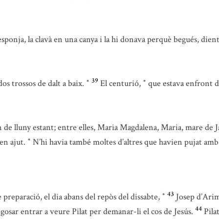
sponja, la clavà en una canya i la hi donava perquè begués, dient
39
dos trossos de dalt a baix.
El centurió,
que estava enfront d’
*
*
de lluny estant; entre elles, Maria Magdalena, Maria, mare de J
ven ajut.
N’hi havia també moltes d’altres que havien pujat amb 
*
43
 preparació, el dia abans del repòs del dissabte,
Josep d’Ari
*
44
gosar entrar a veure Pilat per demanar-li el cos de Jesús.
Pila