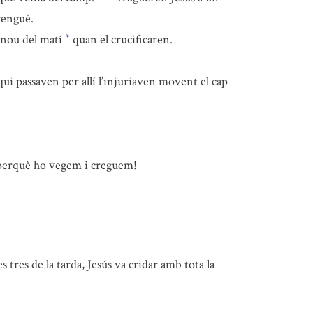
rengué.
 nou del matí
quan el crucificaren.
*
qui passaven per allí l’injuriaven movent el cap
 perquè ho vegem i creguem!
les tres de la tarda, Jesús va cridar amb tota la