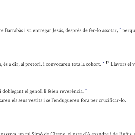
ure Barrabàs i va entregar Jesús, després de fer-lo assotar,
perquè
*
17
u, és a dir, al pretori, i convocaren tota la cohort.
Llavors el 
*
:
i doblegant el genoll li feien reverència.
*
saren els seus vestits i se l’endugueren fora per crucificar-lo.
e passava, un tal Simó de Cirene, el pare d’Alexandre i de Rufus