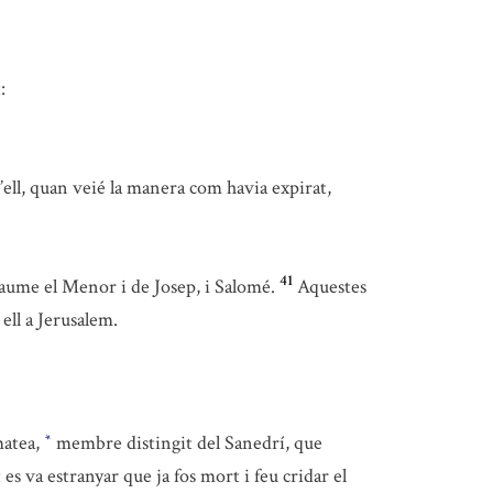
:
ell, quan veié la manera com havia expirat,
41
aume el Menor i de Josep, i Salomé.
Aquestes
ell a Jerusalem.
matea,
membre distingit del Sanedrí, que
*
t es va estranyar que ja fos mort i feu cridar el