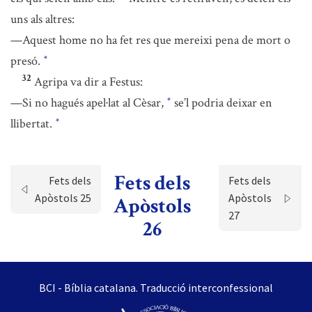
uns als altres:
—Aquest home no ha fet res que mereixi pena de mort o
presó.
*
32
Agripa va dir a Festus:
—Si no hagués apel·lat al Cèsar,
se’l podria deixar en
*
llibertat.
*
Fets dels
Fets dels
Fets dels
Apòstols 25
Apòstols
Apòstols
27
26
BCI - Bíblia catalana. Traducció interconfessional