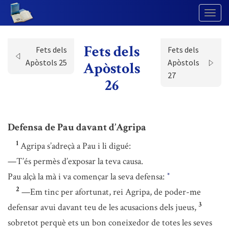
Togg
Navig
Fets dels
Fets dels
Fets dels
Apòstols 25
Apòstols
Apòstols
27
26
Defensa de Pau davant d’Agripa
1
Agripa s’adreçà a Pau i li digué:
—T’és permès d’exposar la teva causa.
Pau alçà la mà i va començar la seva defensa:
*
2
—Em tinc per afortunat, rei Agripa, de poder-me
3
defensar avui davant teu de les acusacions dels jueus,
sobretot perquè ets un bon coneixedor de totes les seves