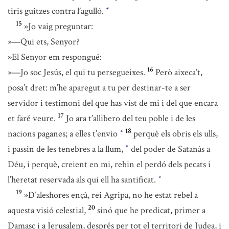
tiris guitzes contra l’agulló.
*
15
»Jo vaig preguntar:
»—Qui ets, Senyor?
»El Senyor em respongué:
16
»—Jo soc Jesús, el qui tu persegueixes.
Però aixeca’t,
posa’t dret: m’he aparegut a tu per destinar-te a ser
servidor i testimoni del que has vist de mi i del que encara
17
et faré veure.
Jo ara t’allibero del teu poble i de les
18
nacions paganes; a elles t’envio
perquè els obris els ulls,
*
i passin de les tenebres a la llum,
del poder de Satanàs a
*
Déu, i perquè, creient en mi, rebin el perdó dels pecats i
l’heretat reservada als qui ell ha santificat.
*
19
»D’aleshores ençà, rei Agripa, no he estat rebel a
20
aquesta visió celestial,
sinó que he predicat, primer a
Damasc i a Jerusalem, després per tot el territori de Judea, i