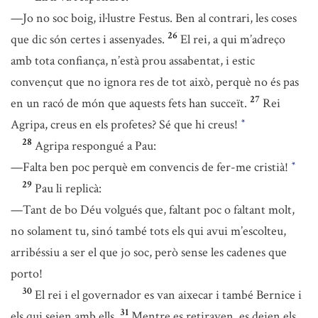
—Jo no soc boig, il·lustre Festus. Ben al contrari, les coses
26
que dic són certes i assenyades.
El rei, a qui m’adreço
amb tota confiança, n’està prou assabentat, i estic
convençut que no ignora res de tot això, perquè no és pas
27
en un racó de món que aquests fets han succeït.
Rei
Agripa, creus en els profetes? Sé que hi creus!
*
28
Agripa respongué a Pau:
—Falta ben poc perquè em convencis de fer-me cristià!
*
29
Pau li replicà:
—Tant de bo Déu volgués que, faltant poc o faltant molt,
no solament tu, sinó també tots els qui avui m’escolteu,
arribéssiu a ser el que jo soc, però sense les cadenes que
porto!
30
El rei i el governador es van aixecar i també Bernice i
31
els qui seien amb ells.
Mentre es retiraven, es deien els