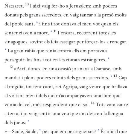
10
Natzaret.
I així vaig fer-ho a Jerusalem: amb poders
donats pels grans sacerdots, en vaig tancar a la presó molts
del poble sant,
i fins i tot donava el meu vot quan els
*
11
sentenciaven a mort.
I encara, recorrent totes les
*
sinagogues, sovint els feia castigar per forçar-los a renegar.
La gran ràbia que tenia contra ells em portava a
*
perseguir-los fins i tot en les ciutats estrangeres.
*
12
»Així, doncs, en una ocasió jo anava a Damasc, amb
13
mandat i plens poders rebuts dels grans sacerdots.
Cap
*
al migdia, tot fent camí, rei Agripa, vaig veure que brillava
al voltant meu i dels qui m’acompanyaven una llum que
14
venia del cel, més resplendent que el sol.
Tots vam caure
a terra, i jo vaig sentir una veu que em deia en la llengua
dels jueus:
*
»—Saule, Saule,
per què em persegueixes?
És inútil que
*
*