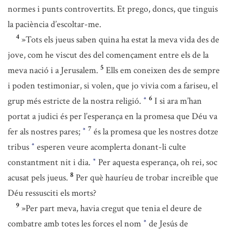
normes i punts controvertits. Et prego, doncs, que tinguis
la paciència d’escoltar-me.
4
»Tots els jueus saben quina ha estat la meva vida des de
jove, com he viscut des del començament entre els de la
5
meva nació i a Jerusalem.
Ells em coneixen des de sempre
i poden testimoniar, si volen, que jo vivia com a fariseu, el
6
grup més estricte de la nostra religió.
I si ara m’han
*
portat a judici és per l’esperança en la promesa que Déu va
7
fer als nostres pares;
és la promesa que les nostres dotze
*
tribus
esperen veure acomplerta donant-li culte
*
constantment nit i dia.
Per aquesta esperança, oh rei, soc
*
8
acusat pels jueus.
Per què hauríeu de trobar increïble que
Déu ressusciti els morts?
9
»Per part meva, havia cregut que tenia el deure de
combatre amb totes les forces el nom
de Jesús de
*