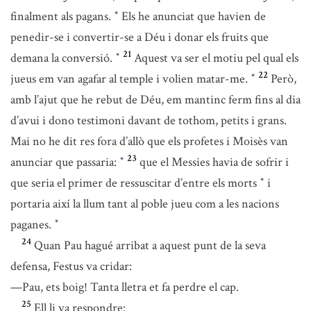
finalment als pagans.
Els he anunciat que havien de
*
penedir-se i convertir-se a Déu i donar els fruits que
21
demana la conversió.
Aquest va ser el motiu pel qual els
*
22
jueus em van agafar al temple i volien matar-me.
Però,
*
amb l’ajut que he rebut de Déu, em mantinc ferm fins al dia
d’avui i dono testimoni davant de tothom, petits i grans.
Mai no he dit res fora d’allò que els profetes i Moisès van
23
anunciar que passaria:
que el Messies havia de sofrir i
*
que seria el primer de ressuscitar d’entre els morts
i
*
portaria així la llum tant al poble jueu com a les nacions
paganes.
*
24
Quan Pau hagué arribat a aquest punt de la seva
defensa, Festus va cridar:
—Pau, ets boig! Tanta lletra et fa perdre el cap.
25
Ell li va respondre: