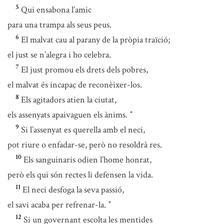
5
Qui ensabona l’amic
para una trampa als seus peus.
6
El malvat cau al parany de la pròpia traïció;
el just se n’alegra i ho celebra.
7
El just promou els drets dels pobres,
el malvat és incapaç de reconèixer-los.
8
Els agitadors atien la ciutat,
els assenyats apaivaguen els ànims.
*
9
Si l’assenyat es querella amb el neci,
pot riure o enfadar-se, però no resoldrà res.
10
Els sanguinaris odien l’home honrat,
però els qui són rectes li defensen la vida.
11
El neci desfoga la seva passió,
el savi acaba per refrenar-la.
*
12
Si un governant escolta les mentides