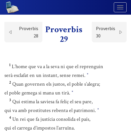
Togg
Navig
Proverbis
Proverbis
Proverbis
28
30
29
1
L’home que va a la seva ni que el reprenguin
serà esclafat en un instant, sense remei.
*
2
Quan governen els justos, el poble s’alegra;
el poble gemega si mana un tirà.
*
3
Qui estima la saviesa fa feliç el seu pare,
qui va amb prostitutes rebenta el patrimoni.
*
4
Un rei que fa justícia consolida el país,
qui el carrega d’impostos l’arruïna.