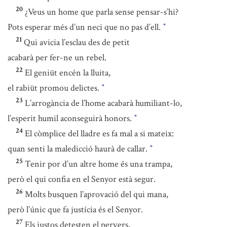
20
¿Veus un home que parla sense pensar-s’hi?
Pots esperar més d’un neci que no pas d’ell.
*
21
Qui avicia l’esclau des de petit
acabarà per fer-ne un rebel.
22
El geniüt encén la lluita,
el rabiüt promou delictes.
*
23
L’arrogància de l’home acabarà humiliant-lo,
l’esperit humil aconseguirà honors.
*
24
El còmplice del lladre es fa mal a si mateix:
quan senti la maledicció haurà de callar.
*
25
Tenir por d’un altre home és una trampa,
però el qui confia en el Senyor està segur.
26
Molts busquen l’aprovació del qui mana,
però l’únic que fa justícia és el Senyor.
27
Els justos detesten el pervers,