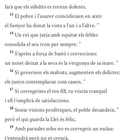
farà que els súbdits es tornin dolents.
13
El pobre i l’usurer coincideixen en això:
el Senyor ha donat la vista a l’un i a l’altre.
*
14
Un rei que jutja amb equitat els febles
consolida el seu tron per sempre.
*
15
S’aprèn a força de bastó i correccions:
un noiet deixat a la seva és la vergonya de sa mare.
*
16
Si governen els malvats, augmenten els delictes:
els justos contemplaran com cauen.
*
17
Si corregeixes el teu fill, tu viuràs tranquil
i ell t’omplirà de satisfaccions.
18
Sense visions profètiques, el poble decandeix,
*
però el qui guarda la Llei és feliç.
19
Amb paraules soles no es corregeix un esclau:
t’entendrà però no et creurà.