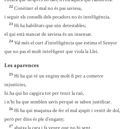
22
Conèixer el mal no és pas saviesa,
i seguir els consells dels pecadors no és intel·ligència.
23
Hi ha habilitats que són detestables;
el qui està mancat de saviesa és un insensat.
24
Val més el curt d’intel·ligència que estima el Senyor
que no pas el molt intel·ligent que viola la Llei.
Les aparences
25
Hi ha qui té un enginy molt fi per a cometre
injustícies,
hi ha qui ho capgira tot per tenir la raó,
i n’hi ha que semblen savis perquè se saben justificar.
26
Hi ha qui maquina de fer el mal ajupit i vestit de dol,
però per dins és ple d’engany;
27
abaixa la cara i fa veure que no hi sent,