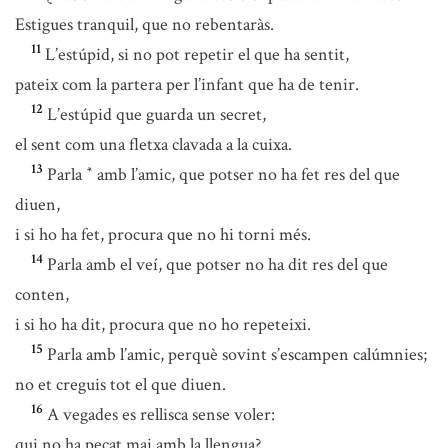
Estigues tranquil, que no rebentaràs.
11
L’estúpid, si no pot repetir el que ha sentit,
pateix com la partera per l’infant que ha de tenir.
12
L’estúpid que guarda un secret,
el sent com una fletxa clavada a la cuixa.
13
Parla
amb l’amic, que potser no ha fet res del que
*
diuen,
i si ho ha fet, procura que no hi torni més.
14
Parla amb el veí, que potser no ha dit res del que
conten,
i si ho ha dit, procura que no ho repeteixi.
15
Parla amb l’amic, perquè sovint s’escampen calúmnies;
no et creguis tot el que diuen.
16
A vegades es rellisca sense voler:
qui no ha pecat mai amb la llengua?