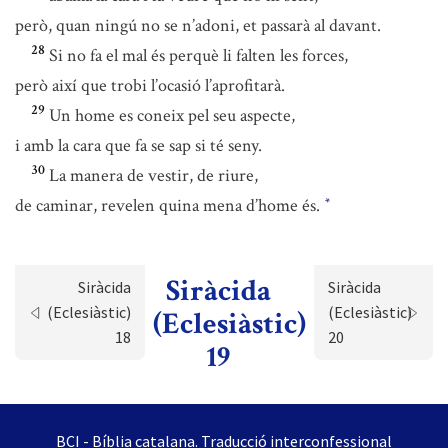
però, quan ningú no se n’adoni, et passarà al davant.
28
Si no fa el mal és perquè li falten les forces,
però així que trobi l’ocasió l’aprofitarà.
29
Un home es coneix pel seu aspecte,
i amb la cara que fa se sap si té seny.
30
La manera de vestir, de riure,
de caminar, revelen quina mena d’home és.
*
Siràcida
Siràcida
Siràcida
(Eclesiàstic)
(Eclesiàstic)
(Eclesiàstic)
18
20
19
BCI - Bíblia catalana. Traducció interconfessional