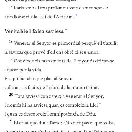
17
Parla amb el teu proïsme abans d’amenaçar-lo
i fes lloc així a la Llei de l’Altíssim.
*
Veritable i falsa saviesa
*
18
Venerar el Senyor és primordial perquè ell t’aculli;
la saviesa que prové d’ell ens obté el seu amor.
19
Conèixer els manaments del Senyor és deixar-se
educar per la vida.
Els qui fan allò que plau al Senyor
colliran els fruits de l’arbre de la immortalitat.
20
Tota saviesa consisteix a venerar el Senyor,
i només hi ha saviesa quan es compleix la Llei
*
i quan es descobreix l’omnipotència de Déu.
21
El criat que diu a l’amo: «No faré pas el que vols»,
encara que després ho faci, irrita aquell qui l’alimenta.