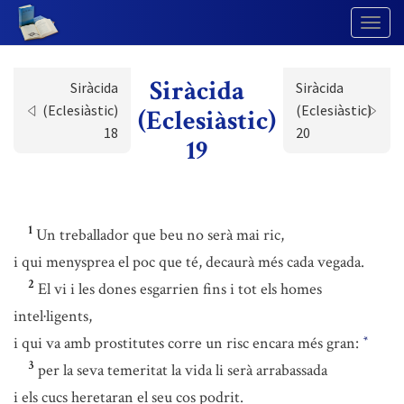
Togg
Navig
Siràcida
Siràcida
Siràcida
(Eclesiàstic)
(Eclesiàstic)
(Eclesiàstic)
18
20
19
1
Un treballador que beu no serà mai ric,
i qui menysprea el poc que té, decaurà més cada vegada.
2
El vi i les dones esgarrien fins i tot els homes
intel·ligents,
i qui va amb prostitutes corre un risc encara més gran:
*
3
per la seva temeritat la vida li serà arrabassada
i els cucs heretaran el seu cos podrit.