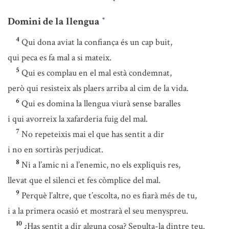
Domini de la llengua
*
4
Qui dona aviat la confiança és un cap buit,
qui peca es fa mal a si mateix.
5
Qui es complau en el mal està condemnat,
però qui resisteix als plaers arriba al cim de la vida.
6
Qui es domina la llengua viurà sense baralles
i qui avorreix la xafarderia fuig del mal.
7
No repeteixis mai el que has sentit a dir
i no en sortiràs perjudicat.
8
Ni a l’amic ni a l’enemic, no els expliquis res,
llevat que el silenci et fes còmplice del mal.
9
Perquè l’altre, que t’escolta, no es fiarà més de tu,
i a la primera ocasió et mostrarà el seu menyspreu.
10
¿Has sentit a dir alguna cosa? Sepulta-la dintre teu.